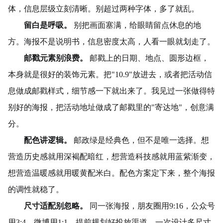
体，信息层级立刻清晰。别超过两种字体，多了就乱。
留白是呼吸。
别把画面塞满，给眼睛留点休息的地
方。海报不是说明书，信息密度太高，人看一眼就划走了。
邮戳元素别浪费。
邮戳上的日期、地点、圆形边框，
本身就是很好的装饰元素。把"10.9"放进去，或者把活动信
息做成邮戳样式，细节感一下就出来了。我见过一张做得特
别好的海报，把活动地址做成了邮戳里的"寄达地"，创意满
分。
配色讲逻辑。
邮政绿是经典色，但不是唯一选择。想
营造历史感就用深褐配暗红，想营造科技感就用蓝紫渐变，
想营造温暖感就用暖黄配米白。配色方案定下来，整个海报
的调性就稳了。
尺寸适配别忽略。
同一张海报，朋友圈用9:16，公众号
用3:4，微博用1:1。提前规划好投放渠道，一次设计多尺寸