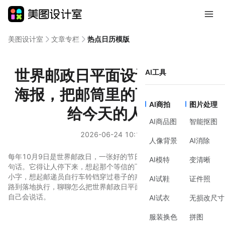
美图设计室
文章专栏
热点日历模版
世界邮政日平面设计：用一张
AI工具
海报，把邮筒里的百年故事讲
AI商拍
图片处理
给今天的人听
AI商品图
智能抠图
2026-06-24 10:17
人像背景
AI消除
每年10月9日是世界邮政日，一张好的节日海报不只是贴张图、写
AI模特
变清晰
句话。它得让人停下来，想起那个等信的下午，想起邮票上烫金的
小字，想起邮递员自行车铃铛穿过巷子的声音。这篇内容从设计思
AI试鞋
证件照
路到落地执行，聊聊怎么把世界邮政日平面设计做出温度，让作品
自己会说话。
AI试衣
无损改尺寸
服装换色
拼图