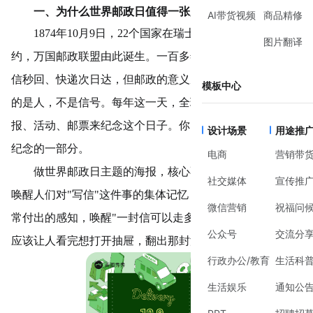
一、为什么世界邮政日值得一张用心的海报
AI带货视频
商品精修
1874年10月9日，22个国家在瑞士伯尔尼签了一份条
图片翻译
约，万国邮政联盟由此诞生。一百多年过去，我们习惯了微
信秒回、快递次日达，但邮政的意义从来没变过——它连接
模板中心
的是人，不是信号。每年这一天，全球邮政系统都会用海
报、活动、邮票来纪念这个日子。你的设计，就是这场全球
设计场景
用途推
纪念的一部分。
电商
营销带
做世界邮政日主题的海报，核心不是炫技，而是唤醒。
社交媒体
宣传推
唤醒人们对"写信"这件事的集体记忆，唤醒对邮政工作者日
微信营销
祝福问
常付出的感知，唤醒"一封信可以走多远"的好奇。好的设计
公众号
交流分
应该让人看完想打开抽屉，翻出那封没舍得扔的旧信。
行政办公/教育
生活科
生活娱乐
通知公