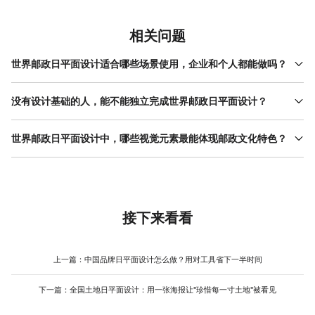
相关问题
世界邮政日平面设计适合哪些场景使用，企业和个人都能做吗？
世界邮政日平面设计的应用场景非常广泛，企业可以用来做内部文
化宣传、客户关怀海报、社交媒体品牌露出；个人则适合制作朋友
没有设计基础的人，能不能独立完成世界邮政日平面设计？
圈分享图、社区活动海报、校园社团宣传物料。无论是邮政系统内
完全可以。现在的在线设计工具已经把门槛降得很低，美图设计室
部员工、设计爱好者，还是普通用户，都可以借助模板快速完成一
提供的世界邮政日平面设计模板，从复古怀旧到现代简约，从手绘
世界邮政日平面设计中，哪些视觉元素最能体现邮政文化特色？
张有质感的节日海报。核心在于明确使用场景和目标受众，再匹配
插画到潮酷风格，覆盖了绝大多数人的审美偏好。你只需要选一个
对应的风格模板，就能做出既贴合主题又具有传播力的作品。
在世界邮政日平面设计中，最能唤起共鸣的元素往往来自真实的邮
喜欢的模板，替换文字、调整配色、上传自己的图片素材，就能在
政日常。邮票的齿孔边缘、火漆封蜡的滴落痕迹、老式邮筒的经典
几分钟内得到一张专业水准的海报。模板内置的排版逻辑和配色方
绿色、航空信封的蓝色边框、邮戳上的圆形日期印记，这些都是极
案，已经帮你规避了新手常犯的设计错误，让你把精力集中在内容
具辨识度的符号。另外，邮递员的制服、自行车、送信袋，以及信
表达上。
件、明信片、羽毛笔等物件，都能为海报增添故事感。要点是不要
接下来看看
堆砌，挑两三个核心元素作为视觉主线，搭配合适的色调和排版，
就能让海报既有邮政味，又不显得杂乱。
上一篇：
中国品牌日平面设计怎么做？用对工具省下一半时间
下一篇：
全国土地日平面设计：用一张海报让"珍惜每一寸土地"被看见