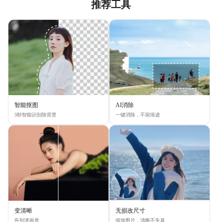
推荐工具
智能抠图
AI消除
3秒智能识别除背景
一键消除，不留痕迹
变清晰
无损改尺寸
告别渣画质
缩放图片，清晰不失真