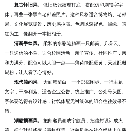
复古怀旧风。
做旧纸张纹理打底，搭配仿印刷铅字字
体，再叠一张黑白老邮差照片。这种风格适合博物馆、老邮
局、文化展览场景，历史感拉满。色调以深褐色、墨绿、暗
红为主，像翻开一本旧相册。
清新手绘风。
柔和的水彩笔触画一只邮筒、几朵云、
一只送信的小鸟。适合校园活动、亲子宣传、社区推广，亲
和力满分。配色可以大胆一点——薄荷绿配暖黄，天蓝配珊
瑚粉，让人看了心情好。
现代简约风。
大面积留白，一个邮戳图标、一行主题
文字，干净利落。适合企业公告、线上推广、公众号头图。
字体要选得有设计感，衬线体配无衬线体的组合往往效果不
错。
潮酷插画风。
把邮递员画成宇航员，把信封设计成火
箭，把全球航线变成霓虹灯管。这种风格在社交媒体上传播