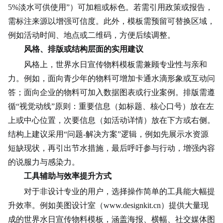
5%淡水可供使用”）可加粗或标色。若需引用政策或报告，
需标注来源以增强可信度。此外，模板需预留可替换区域，
例如活动时间、地点或二维码，方便后续调整。
风格、排版或结构层面的实用建议
风格上，世界水日宣传物料模板需兼顾专业性与亲和
力。例如，面向青少年的物料可增加卡通水滴形象或互动问
答；面向企业的物料可加入数据图表或行业案例。排版需遵
循“视觉动线”原则：重要信息（如标题、核心口号）放在左
上或中心位置，次要信息（如活动详情）放在下方或右侧。
结构上建议采用“问题-
解决方案
”逻辑，例如先展示水资源
短缺现状，再引出节水措施，最后呼吁参与行动，增强内容
的说服力与感染力。
工具辅助与效率提升方式
对于非设计专业的用户，选择操作简单的工具能大幅提
升效率。例如美图设计室（www.designkit.cn）提供大量现
成的世界水日宣传物料模板，涵盖海报、横幅、社交媒体图