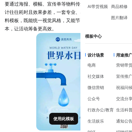
要通过海报、横幅、宣传单等物料传递核心信息。但临时设
AI带货视频
商品精修
计往往耗时且效果参差，一套专业、易用的世界水日宣传物
图片翻译
料模板，既能统一视觉风格，又能节省重复制作的时间成
本，让活动筹备更高效。
模板中心
设计场景
用途推
电商
营销带
社交媒体
宣传推
微信营销
祝福问
公众号
交流分
行政办公/教育
生活科
使用此模板
生活娱乐
通知公