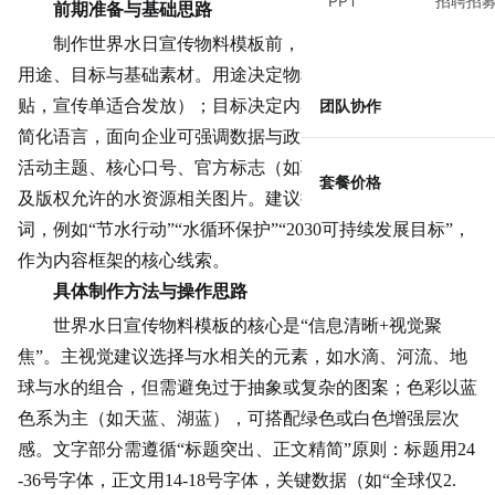
PPT
招聘招
前期准备与基础思路
制作世界水日宣传物料模板前，需明确三个核心问题：
用途、目标与基础素材。用途决定物料类型（如海报适合张
贴，宣传单适合发放）；目标决定内容重点（如面向儿童需
团队协作
简化语言，面向企业可强调数据与政策）；基础素材则包括
活动主题、核心口号、官方标志（如联合国水机制Logo）
套餐价格
及版权允许的水资源相关图片。建议提前收集3-5个关键
词，例如“节水行动”“水循环保护”“2030可持续发展目标”，
作为内容框架的核心线索。
具体制作方法与操作思路
世界水日宣传物料模板的核心是“信息清晰+视觉聚
焦”。主视觉建议选择与水相关的元素，如水滴、河流、地
球与水的组合，但需避免过于抽象或复杂的图案；色彩以蓝
色系为主（如天蓝、湖蓝），可搭配绿色或白色增强层次
感。文字部分需遵循“标题突出、正文精简”原则：标题用24
-36号字体，正文用14-18号字体，关键数据（如“全球仅2.