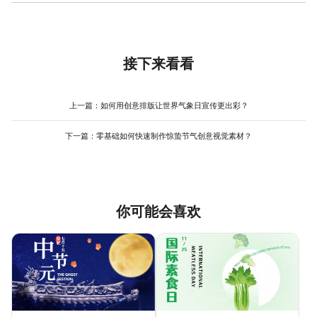
零基础用户制作世界水日宣传物料模板的关键是“利用现成资源+简
深蓝色 系及分栏式排版；学校活动物料则需兼顾趣味性与教育性，
这些元素的模板，替换文字和图片即可快速完成，减少遗漏关键信
化操作步骤”。首先，明确物料类型（海报/横幅/宣传单）和核心信
例如将节水知识设计成漫画形式，搭配互动二维码。美图设计室的
息的风险。
息（主题、口号、活动详情）；其次，选择操作简单的工具（如美
模板库按场景分类（如教育、公益、商业），用户可根据需求选择
图设计室），其模板库中包含大量世界水日主题模板，覆盖不同场
对应风格的模板，再通过调整配色、字体和元素位置进一步优化，
景和风格，用户只需替换文字、图片并调整配色即可完成制作，无
接下来看看
操作流程 简单，适合新手快速上手。
需从零设计。此外，工具的智能排版功能可自动优化元素间距，避
免手动调整的繁琐，减少反复修改的次数，大幅提升制作效率，即
使没有设计经验也能快速产出专业物料。
上一篇：
如何用创意排版让世界气象日宣传更出彩？
下一篇：
零基础如何快速制作惊蛰节气创意视觉素材？
你可能会喜欢