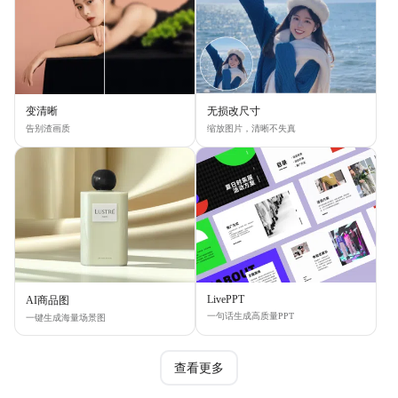
变清晰
无损改尺寸
告别渣画质
缩放图片，清晰不失真
LivePPT
AI商品图
一句话生成高质量PPT
一键生成海量场景图
查看更多