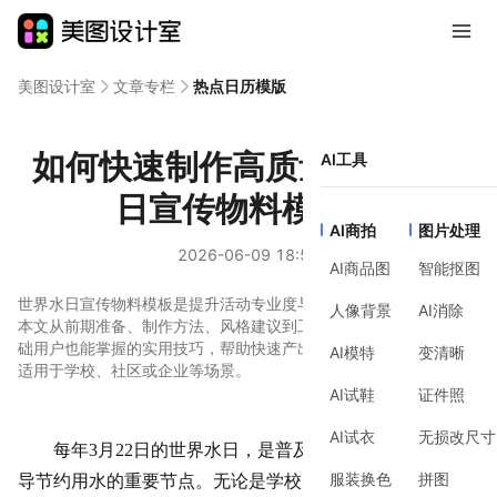
美图设计室
文章专栏
热点日历模版
如何快速制作高质量的世界水
AI工具
日宣传物料模板？
AI商拍
图片处理
2026-06-09 18:57
AI商品图
智能抠图
世界水日宣传物料模板是提升活动专业度与传播效率的关键工具。
人像背景
AI消除
本文从前期准备、制作方法、风格建议到工具辅助，系统梳理零基
础用户也能掌握的实用技巧，帮助快速产出符合主题的宣传物料，
AI模特
变清晰
适用于学校、社区或企业等场景。
AI试鞋
证件照
AI试衣
无损改尺寸
每年3月22日的
世界水日
，是普及水资源保护知识、倡
服装换色
拼图
导节约用水的重要节点。无论是学校、社区还是企业，都需