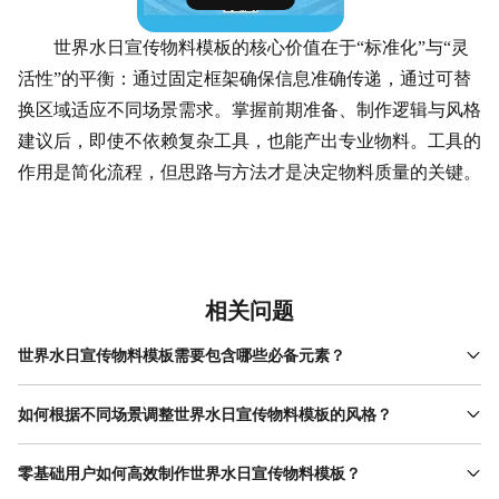
世界水日宣传物料模板的核心价值在于“标准化”与“灵
活性”的平衡：通过固定框架确保信息准确传递，通过可替
换区域适应不同场景需求。掌握前期准备、制作逻辑与风格
建议后，即使不依赖复杂工具，也能产出专业物料。工具的
作用是简化流程，但思路与方法才是决定物料质量的关键。
相关问题
世界水日宣传物料模板需要包含哪些必备元素？
一份完整的世界水日宣传物料模板需包含四大核心元素：主题标识
（如“世界水日”中英文标题）、核心口号（如“珍惜水资源，共护生
如何根据不同场景调整世界水日宣传物料模板的风格？
命线”）、视觉主图（水滴、河流等与水相关的图案）及关键信息
世界水日宣传物料模板的风格需与使用场景匹配。例如，社区宣传
（活动时间、地点或参与方式）。若面向特定群体（如学生），可
海报需突出亲和力，可选择卡通水滴形象、暖色调（如浅蓝+浅黄）
零基础用户如何高效制作世界水日宣传物料模板？
增加互动元素（如节水 小贴士 问答）；若面向企业，可加入行业数
及简洁的排版；企业内刊的物料需强调专业性，可使用数据图表、
据或政策引用。使用美图设计室制作时，可直接从模板库中选择含