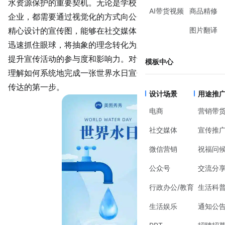
水资源保护的重要契机。无论是学校、社区、环保组织还是
AI带货视频
商品精修
企业，都需要通过视觉化的方式向公众传递核心信息。一张
图片翻译
精心设计的宣传图，能够在社交媒体、公告栏或活动海报中
迅速抓住眼球，将抽象的理念转化为直观的视觉语言，从而
提升宣传活动的参与度和影响力。对于非专业设计者而言，
模板中心
理解如何系统地完成一张世界水日宣传图，是确保信息有效
传达
的第一步。
设计场景
用途推
电商
营销带
社交媒体
宣传推
微信营销
祝福问
公众号
交流分
行政办公/教育
生活科
生活娱乐
通知公