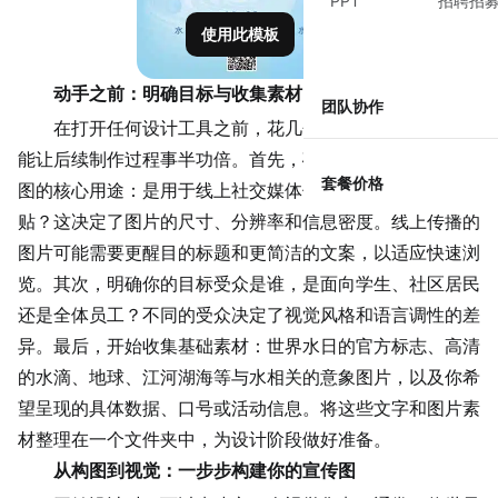
PPT
招聘招
使用此模板
动手之前：明确目标与收集素材
团队协作
在打开任何设计工具之前，花几分钟明确几个关键点，
能让后续制作过程事半功倍。首先，确定这张世界水日宣传
套餐价格
图的核心用途：是用于线上社交媒体传播，还是线下打印张
贴？这决定了图片的尺寸、分辨率和信息密度。线上传播的
图片可能需要更醒目的标题和更简洁的文案，以适应快速浏
览。其次，明确你的目标受众是谁，是面向学生、社区居民
还是全体员工？不同的受众决定了视觉风格和语言调性的差
异。最后，开始收集基础素材：世界水日的官方标志、高清
的水滴、地球、江河湖海等与水相关的意象图片，以及你希
望呈现的具体数据、口号或活动信息。将这些文字和图片素
材整理在一个文件夹中，为设计阶段做好准备。
从构图到视觉：一步步构建你的宣传图