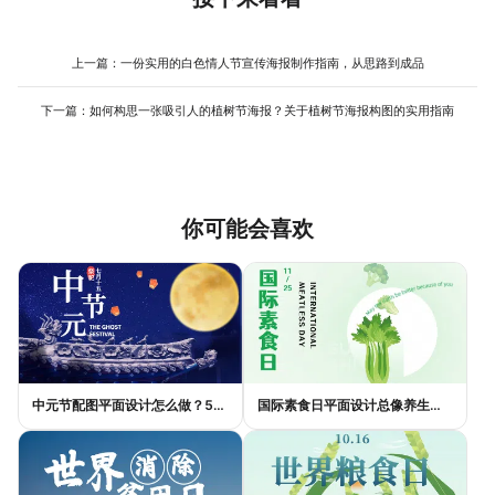
后，布局应采用适合纵向浏览的单列流式结构，将关键信息（如图
业设计，用户可以直接参考或在其色彩编辑器中微调，这能有效避
片、标题、核心口号）集中在画面中上部，避免将重要元素放在边
免配色失误，快速获得和谐且切题的视觉效果。
角。所有元素之间的间距可以适当加大，以适应触屏操作时的误触
上一篇：
一份实用的白色情人节宣传海报制作指南，从思路到成品
可能。制作过程中，要频繁在手机预览模式下检查实际效果。利用
在线设计平台制作时，很多模板本身就针对移动端进行了优化，直
下一篇：
如何构思一张吸引人的植树节海报？关于植树节海报构图的实用指南
接使用这类模板能省去大量适配调整的工作，其直观的拖拽编辑方
式也方便新手随时调整元素位置和大小，快速得到在手机上显示清
晰、排版协调的世界水日宣传图。
你可能会喜欢
中元节配图平面设计怎么做？5种风格模板轻松搞定节日氛围
国际素食日平面设计总像养生广告？三个思路让它变酷