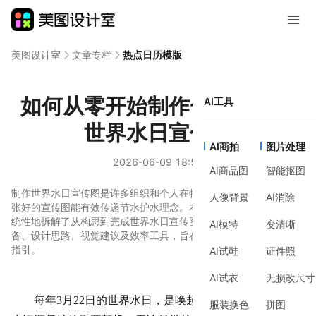
美图设计室
文章专栏
热点日历模版
如何从零开始制作一张专业的
AI工具
世界水日宣传图
AI商拍
图片处理
2026-06-09 18:56
AI商品图
智能抠图
制作世界水日宣传图是许多组织和个人在特定节点面临的需求，一
人像背景
AI消除
张好的宣传图能有效传递节水护水理念。本文面向零基础用户，系
统性地拆解了从构思到完成世界水日宣传图的全过程，涵盖前期准
AI模特
变清晰
备、设计思路、视觉建议及效率工具，旨在提供清晰、实用的操作
指引。
AI试鞋
证件照
AI试衣
无损改尺寸
每年
3月
22日的
世界水日
，是唤起公众节水意识、加强
服装换色
拼图