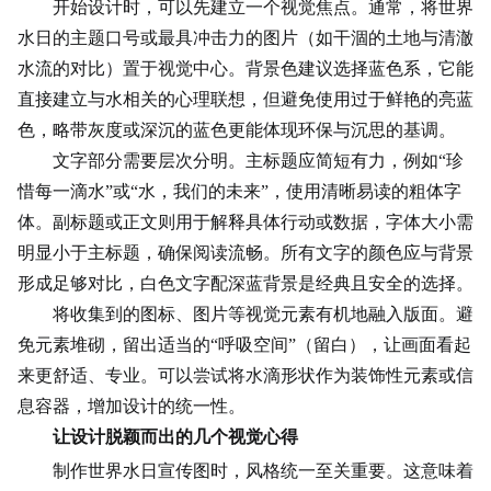
开始设计时，可以先建立一个视觉焦点。通常，将世界
水日的主题口号或最具冲击力的图片（如干涸的土地与清澈
水流的对比）置于视觉中心。背景色建议选择蓝色系，它能
直接建立与水相关的心理联想，但避免使用过于鲜艳的亮蓝
色，略带灰度或深沉的蓝色更能体现环保与沉思的基调。
文字部分需要层次分明。主标题应简短有力，例如“珍
惜每一滴水”或“水，我们的未来”，使用清晰易读的粗体字
体。副标题或正文则用于解释具体行动或数据，字体大小需
明显小于主标题，确保阅读流畅。所有文字的颜色应与背景
形成足够对比，白色文字配深蓝背景是经典且安全的选择。
将收集到的图标、图片等视觉元素有机地融入版面。避
免元素堆砌，留出适当的“呼吸空间”（留白），让画面看起
来更舒适、专业。可以尝试将水滴形状作为装饰性元素或信
息容器，增加设计的统一性。
让设计脱颖而出的几个视觉心得
制作世界水日宣传图时，风格统一至关重要。这意味着