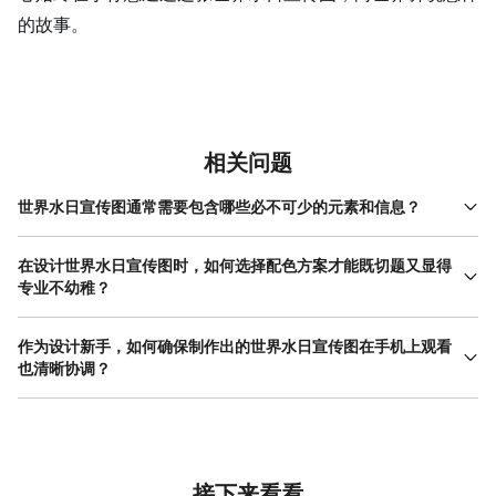
的故事。
相关问题
世界水日宣传图通常需要包含哪些必不可少的元素和信息？
一张完整的世界水日宣传图，核心元素通常包括：明确的主题标
识，如“世界水日”或“World Water Day”字样及官方Logo；一个清晰
在设计世界水日宣传图时，如何选择配色方案才能既切题又显得
有力的主视觉，可以是具象的水滴、地球、江河，也可以是象征性
专业不幼稚？
的手与水、干涸与丰盈的对比图；一句简洁的号召性标语，例如“珍
世界水日宣传图的配色应紧扣“水”的主题，同时考虑情感传达。蓝色
惜生命之水”或“节水，从点滴做起”；以及具体的行动呼吁或关键数
系是毋庸置疑的首选，但直接使用纯正的亮蓝色可能显得过于普通
作为设计新手，如何确保制作出的世界水日宣传图在手机上观看
据，如节水 小贴士 、水资源现状的简短说明。此外，若用于特定活
甚至幼稚。更专业的做法是选择不同明度和饱和度的蓝色进行搭
也清晰协调？
动，还需包含活动时间、地点、主办方等基本信息。在整合这些元
配：例如，使用深海军蓝作为背景或主色，搭配浅天蓝或蓝灰色作
素时，务必确保视觉焦点突出，信息层级分明，避免信息过载。对
确保世界水日宣传图适配手机观看，需从尺寸、字体和布局三方面
为辅助色，能营造出沉稳、专业的氛围。可以引入白色作为留白和
于新手而言，使用在线设计工具的模板可以快速了解这些元素的常
入手。首先，创建画布时应直接选择社交媒体常用的竖版尺寸，如
文字色，确保可读性。此外，适当加入小面积的对比色可以突出重
见排版方式，其内置的素材库也能方便地找到合规的图标和图片，
1080x1920像素（9:16比例），这是手机全屏浏览的常见规格。
点，比如使用橙黄色来标注关键数据或行动按钮，象征警示或希
从而高效地组合出专业的世界水日宣传图。
其次，字体大小至关重要：主标题要足够大，在手机小屏幕上也能
望。避免使用过多高饱和度的彩虹色，保持画面的干净与统一。许
一眼看清；正文文字不宜过小，避免用户需要放大才能阅读。最
接下来看看
多在线设计工具在提供世界水日相关模板时，其配色方案已经过专