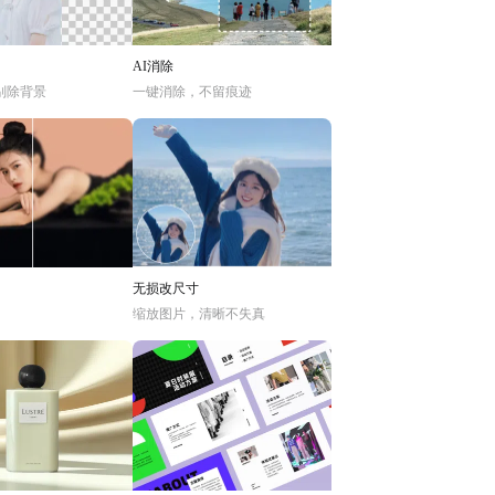
AI消除
别除背景
一键消除，不留痕迹
无损改尺寸
缩放图片，清晰不失真