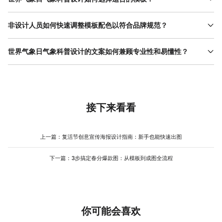
选择模板需优先考虑使用场景和受众特征。若用于线上传播（如公
众号、微博），优先选择竖版模板（如9:16比例），重点信息放在
非设计人员如何快速调整模板配色以符合品牌规范？
画布上半部分，适配手机屏幕浏览习惯；若用于线下张贴（如社区
调整配色需先明确品牌主色和辅助色（可通过品牌VI文件或官网获
公告栏、学校宣传栏），则选择横版模板（如16:9比例），标题字
取HEX色值）。在美图设计室中打开模板后，点击右侧“颜色”选项，
世界气象日气象科普设计的文案如何兼顾专业性和易懂性？
号放大至60pt以上，确保远距离可读。在美图设计室模板库中搜索
选择“高级编辑”输入品牌主色色值（如#00008B），系统会自动生
“世界气象日气象科普设计”，可通过左侧“场景”标签筛选“社交海报”
文案需遵循“专业术语转译”原则——将气象专业词汇转化为日常语
成同色系的渐变和辅助色方案；若需完全自定义，可手动修改标
“活动展板”等分类，或直接在搜索栏输入“竖版气象科普”“横版暴雨
言，同时保留核心信息。例如，“受低涡切变线影响”可改为“一种
题、背景、边框等区域的色值。例如，某气象局品牌主色为深蓝
预警”等关键词精准定位。例如，某社区需要设计暴雨预警海报，选
叫‘低涡切变线’的天气系统来了”，“24小时降水量达50毫米”可改为
色，辅助色为浅灰色，设计时可保留模板结构，将标题颜色改为深
择横版模板后，将标题改为“暴雨红色预警！这些避险措施要牢记”，
“未来一天会下50毫米的雨（相当于把50瓶500ml 矿泉水 倒在地
蓝色，背景改为浅灰色，正文用黑色（#000000）或 深灰色
正文用短句列出“关闭门窗”“避免外出”“远离低洼处”等要点，背景用
上）”。具体操作时，可先列出所有专业术语（如“气旋”“锋面”“雷
接下来看看
（#333333）提升可读性；若模板中有橙色预警图标，可将其替换
浅蓝色渐变模拟雨天，整体既符合线下张贴需求，又清晰传递关键
暴”），逐一查找其通俗解释（可通过气象局官网、科普书籍或在线
为品牌辅助色（如浅灰色）或保留橙色但降低饱和度（如#FFA500
信息。
词典查询），再替换到文案中；若某些术语无法完全转译（如“副热
改为#FFC069），避免与主色冲突。调整后点击“保存配色方案”，
带高压”），可保留术语但用括号补充简单说明（如“副热带高压（一
上一篇：
复活节创意宣传海报设计指南：新手也能快速出图
后续设计可直接调用，提升效率。
种控制夏季天气的大范围高压系统）”）。此外，文案需结构化呈现
——用短句、分点、加粗等方式突出关键信息，避免大段文字。例
下一篇：
3步搞定春分爆款图：从模板到成图全流程
如，原模板文案“暴雨预警分为蓝色、黄色、橙色、红色四级，分别
对应不同降水量和防御措施”可改为“暴雨预警4色等级：蓝色（小
雨，关注天气）-黄色（中雨，减少外出）-橙色（大雨，避免出
行）-红色（暴雨，立即避险）”，通过颜色、雨量和行动建议的对
应关系，让用户快速理解不同等级的差异。
你可能会喜欢