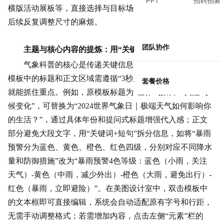
PPT
招聘招
横版活动展板等，直接选择与目标场景匹配的模板，能避免
后续反复调整尺寸的麻烦。
团队协作
主题与核心内容的提炼：用“关键词+短句”替代长文案
气象科普的核心是传递关键信息，而非展示文学功底。
模板中的标题和正文区域需遵循“3秒原则”——用户扫一眼
套餐价格
就能抓住重点。例如，原模板标题为“世界气象日：关注气
候变化”，可替换为“2024世界气象日｜极端天气如何影响你
的生活？”，通过具体年份和提问式标题增强代入感；正文
部分避免大段文字，用“关键词+短句”拆分信息，如将“暴雨
预警分为蓝色、黄色、橙色、红色四级，分别对应不同降水
量和防御措施”改为“暴雨预警4色等级：蓝色（小雨，关注
天气）-黄色（中雨，减少外出）-橙色（大雨，避免出行）-
红色（暴雨，立即避险）”。在美图设计室中，双击模板中
的文本框即可直接编辑，系统会自动适配原有字号和行距，
无需手动调整格式；若需增加内容，点击左侧“元素”栏的