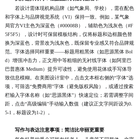
若设计需体现机构品牌（如气象局、学校），需在配色
和字体上与品牌视觉系统（VI）保持一致。例如，某气象
局官方VI主色为
深蓝色
（#00008B），辅助色为浅灰色（#F
5F5F5），设计时可保留模板结构，仅将标题和边框颜色替
换为深蓝色，背景改为浅灰色，既保留专业感又符合品牌规
范。字体选择同样重要——标题用粗黑体（如思源黑体 Bol
d）增强冲击力，正文用中等粗细的无衬线字体（如阿里巴
巴普惠体 Medium）提升可读性，避免使用花体或手写体导
致信息模糊。在美图设计室中，点击文本框右侧的“字体”选
项，可筛选“免费商用”字体（避免版权风险），或通过搜索
栏输入字体名称（如“思源黑体”）快速定位；若需调整字间
距，点击“高级编辑”手动输入数值（建议正文字间距设为0.
5-1，标题设为1-2）。
写作与表达注意事项：简洁比华丽更重要