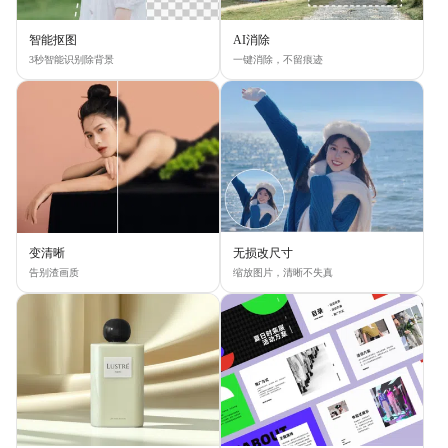
智能抠图
AI消除
3秒智能识别除背景
一键消除，不留痕迹
变清晰
无损改尺寸
告别渣画质
缩放图片，清晰不失真