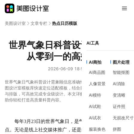
美图设计室
文章专栏
热点日历模版
世界气象日科普设计全流程：
AI工具
从零到一的高效指南
AI商拍
图片处理
2026-06-09 18:50
AI商品图
智能抠图
世界气象日气象科普设计需兼顾信息准确性与视觉吸引力。通过美
人像背景
AI消除
图设计室模板库快速定位适配模板，结合目标场景调整配色、字体
与排版，可高效完成专业级设计。本文详解操作步骤与核心逻辑，
AI模特
变清晰
助你轻松打造高质量科普内容。
AI试鞋
证件照
AI试衣
无损改尺寸
每年
3月
23日的
世界气象日
，是气象科普传播的重要节
服装换色
拼图
点。无论是线上社交媒体推广，还是线下社区海报张贴，一