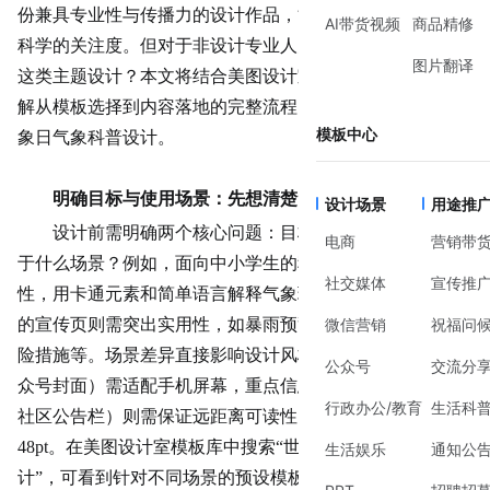
份兼具专业性与传播力的设计作品，能显著提升公众对气象
AI带货视频
商品精修
科学的关注度。但对于非设计专业人员来说，如何快速完成
图片翻译
这类主题设计？本文将结合美图设计室的实际操作经验，拆
解从模板选择到内容落地的完整流程，助你轻松搞定世界气
模板中心
象日气象科普设计。
明确目标与使用场景：先想清楚“给谁看”
设计场景
用途推
设计前需明确两个核心问题：目标受众是谁？内容将用
电商
营销带
于什么场景？例如，面向中小学生的科普海报需侧重趣味
社交媒体
宣传推
性，用卡通元素和简单语言解释气象现象；而面向社区居民
的宣传页则需突出实用性，如暴雨预警信号的含义、防灾避
微信营销
祝福问
险措施等。场景差异直接影响设计风格——线上传播（如公
公众号
交流分
众号封面）需适配手机屏幕，重点信息前置；线下张贴（如
行政办公/教育
生活科
社区公告栏）则需保证远距离可读性，标题字号至少放大至
48pt。在美图设计室模板库中搜索“世界气象日气象科普设
生活娱乐
通知公
计”，可看到针对不同场景的预设模板，如竖版社交海报、