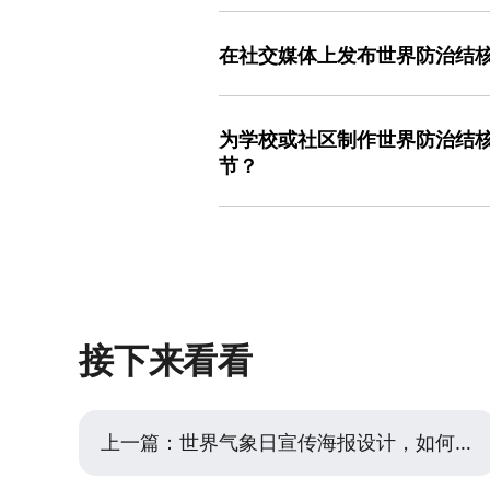
平衡专业与通俗的关键在于“翻译”和“
准确，这是专业性的底线。然后，进行“
在社交媒体上发布世界防治结
潮热”可以描述为“下午容易感觉发热、
部受损）代替难以理解的病理图。聚焦于
社交媒体上的传播，需要更强的吸引力
以上要警惕”、“规范治疗可治愈”，避
划上，可以尝试以下技巧：一是设计强
都应围绕这几个核心点展开，用图标、
为学校或社区制作世界防治结
嗽不止只是感冒？可能忽视了这个信号”
呈现出来的是清晰易懂的行动呼吁。使
节？
小清单”图表，引导用户对照常见症状自
能帮助快速构建这种既专业又亲切的视
#，转发提醒关心”。三是适应平台格式
为线下展板进行【世界防治结核病日图
视频封面。内容要易于截图分享，关键
间。首先，信息层级要极其分明： 大标
的结核病负担数据做成简洁的信息图，
要足够大、足够粗，颜色与背景对比强
设计工具能快速测试不同排版的效果，
的字体和图标。详细正文则控制在人们
以方便地调整布局，快速产出多个版本
板讲清楚一个主题，例如一个板块讲“认
头指引等视觉符号引导阅读顺序。由于
接下来看看
表。色彩选择上，考虑到可能张贴在室
性。所有图片和图表的分辨率必须足够
混排的项目，使用具备网格对齐、批量
体美观度，确保最终展板内容的专业与
上一篇：
世界气象日宣传海报设计，如何从零开始做出专业感