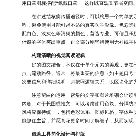
用口罩图标搭配“佩戴口罩”，这样既直观又节省空间
在讲述结核病传播途径时，可以构思一个简单的
程，避免使用可能引起不适的真实医学影像。色彩选
配白色、浅灰色等清爽的颜色，营造专业、可信且积
计感的字体突出重点，正文部分则坚持使用无衬线字
构建清晰的视觉阅读逻辑
好的图文结合，不仅在于单个元素的美观，更在
点与流动路径。通常，将最重要的信息（如主题口号“
次要信息和详细说明，则按照逻辑关系，以区块化的
注意留白的运用，密集的文字和图片堆砌会让读
内容。对于长图或推文，可以考虑使用色块、分隔线
风格应保持统一，包括色彩体系、图标风格、字体种
能抓住主旨，并愿意花更多时间了解细节，从而实现
借助工具简化设计与排版