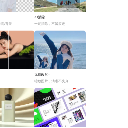
AI消除
别除背景
一键消除，不留痕迹
无损改尺寸
缩放图片，清晰不失真