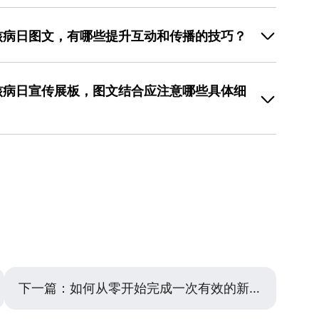
聚焦”。首先，确保所有医学信息（如症状、数据）来源权威
翻译”：将复杂的医学术语转化为生活化语言，例如“午后
核病日图文，有哪些提升互动和传播的技巧？
盗汗”。在视觉上，用比喻或象征（如用破损的墙壁比喻肺
最核心、最需要公众知晓的3-5个关键点，如“咳嗽两周
和互动设计。在【世界防治结核病日图文结合】的内容策
免信息过载。整个【世界防治结核病日图文结合】的设计，
吸引力的封面标题，提出一个常见误区或紧迫问题，如“咳
大字标题强化它们，让专业性隐藏在准确的表述背后，而
核病日宣传展板，图文结合应注意哪些具体细
。二是在图片中融入互动元素，例如设计一个“自我检测
用像美图设计室这类工具中的简约医疗图标和清晰版式，
查；或在文末设置互动话题，如“#为我爱的人了解结核病
觉风格，无需从零开始设计。
，制作适合朋友圈的方形海报、适合微博的横版长图或短
文结合】设计，需特别考虑观看距离、环境光线和驻足时
信息集中在一屏内。四是利用数据可视化，将全球或本地
题 （活动主题）必须从3-5米外就能清晰看见，因此字体
人们更愿意转发有洞见的数据。制作时，选择操作简单的
烈。核心要点（如预防措施）应作为二级标题，使用稍大
例如美图设计室提供的多种社交媒体尺寸模板和素材，可
愿意走近阅读的尺寸。其次，内容要模块化分区，一个展
进行测试，从而找到传播效果最好的那一个。
识结核病”，另一个板块讲“校园预防”。多用数字编号、箭
是静态展示，应避免文字段落过长，尽量提炼成要点列
内或走廊，背景色不宜过暗，以保证在一般光照下的可读
高，防止放大后模糊。对于这种需要严谨排版和大量图文
文字样式调整功能的设计工具，能极大提升排版效率和整
规范。
下一篇：
如何从零开始完成一次有效的新年特惠活动设计