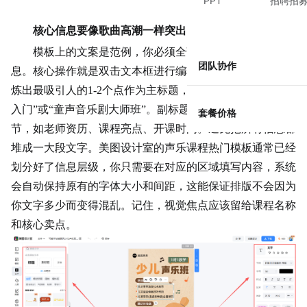
PPT
招聘招
核心信息要像歌曲高潮一样突出
模板上的文案是范例，你必须全部替换成自己的课程信
团队协作
息。核心操作就是双击文本框进行编辑。这里有个技巧：提
炼出最吸引人的1-2个点作为主标题，比如“零基础流行演唱
入门”或“童声音乐剧大师班”。副标题或内文则补充关键细
套餐价格
节，如老师资历、课程
亮点
、开课时间。避免把所有信息都
堆成一大段文字。美图设计室的声乐课程热门模板通常已经
划分好了信息层级，你只需要在对应的区域填写内容，系统
会自动保持原有的字体大小和间距，这能保证排版不会因为
你文字多少而变得混乱。记住，视觉焦点应该留给课程名称
和核心卖点。