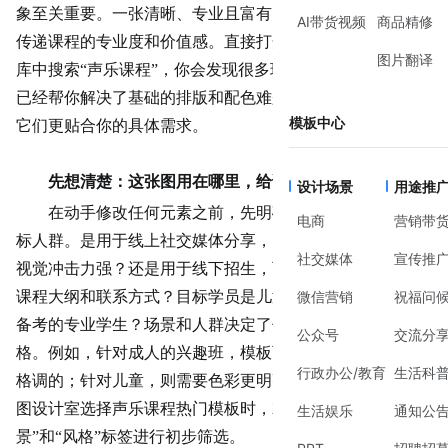
象至关重要。一张清晰、专业且富有美感的宣传图，能有效
AI带货视频
商品精修
传递课程的专业度和价值感。直接打开美图设计室，在模板
图片翻译
库中搜索“声乐课程”，你会发现很多现成的选择。这些模板
已经帮你解决了基础的排版和配色难题，你需要做的，是让
模板中心
它们更贴合你的具体需求。
先想清楚：这张图用在哪里，给谁看？
设计场景
用途推
在动手修改任何元素之前，先明确海报的使用场景和目
电商
营销带
标人群。是用于线上社交媒体分享，需要竖版、信息精炼、
社交媒体
宣传推
视觉冲击力强？还是用于线下招生，可能需要包含更详细的
课程大纲和
联系方式
？目标学员是儿童、成人爱好者，还是
微信营销
祝福问
备考的专业学生？场景和人群决定了你的信息重点和视觉风
公众号
交流分
格。例如，针对成人的
兴趣班
，模板可以选择更艺术化、有
行政办公/教育
生活科
格调的；针对儿童，则需要色彩更明亮、元素更活泼。在美
图设计室选择声乐课程热门模板时，就可以根据左侧的“场
生活娱乐
通知公
景”和“风格”标签进行初步筛选。