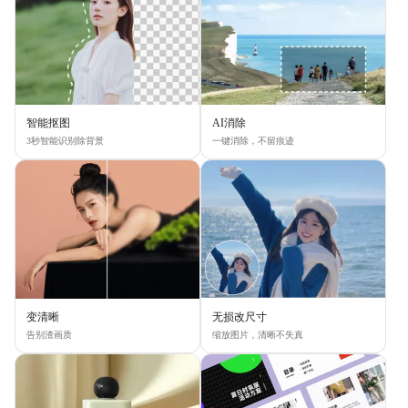
智能抠图
AI消除
3秒智能识别除背景
一键消除，不留痕迹
变清晰
无损改尺寸
告别渣画质
缩放图片，清晰不失真