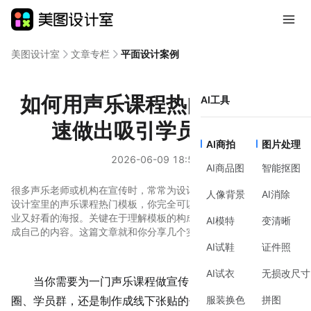
美图设计室
文章专栏
平面设计案例
如何用声乐课程热门模板，快
AI工具
速做出吸引学员的海报
AI商拍
图片处理
2026-06-09 18:53
AI商品图
智能抠图
很多声乐老师或机构在宣传时，常常为设计发愁。其实，借助美图
人像背景
AI消除
设计室里的声乐课程热门模板，你完全可以在几分钟内完成一张专
业又好看的海报。关键在于理解模板的构成逻辑，并学会快速替换
AI模特
变清晰
成自己的内容。这篇文章就和你分享几个实用的调整思路。
AI试鞋
证件照
AI试衣
无损改尺寸
当你需要为一门
声乐课程
做宣传时，无论是发布在朋友
服装换色
拼图
圈、学员群，还是制作成线下张贴的传单，视觉上的第一印