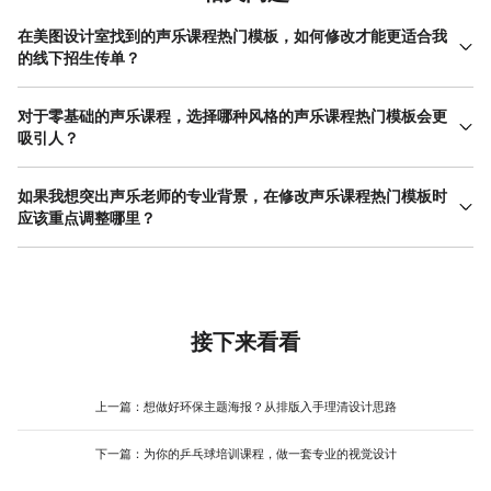
在美图设计室找到的声乐课程热门模板，如何修改才能更适合我
的线下招生传单？
线下传单需要承载更详细的信息且便于阅读。首先，在美图设计室
选择模板时，可以留意带有分栏布局的版式，这样能更有条理地安
对于零基础的声乐课程，选择哪种风格的声乐课程热门模板会更
排课程介绍、师资、课表、价格和地址电话。其次，确保所有文字
吸引人？
字号在打印后清晰可读，正文部分不建议小于10pt。关键信息如优
针对零基础学员，核心是消除他们的畏难情绪，传递出“友好”、“易
惠价格或报名电话，可以用颜色或框线突出。第三，预留明确的二
上手”、“有成就感”的信号。因此，在选择美图设计室中的声乐课程
如果我想突出声乐老师的专业背景，在修改声乐课程热门模板时
维码位置，方便用户线上了解更多或直接报名。修改时，注意留
热门模板时，可以优先考虑以下风格：一是色彩明快、温暖的模
应该重点调整哪里？
白，避免信息过密。一个实用的声乐课程热门模板经过这些针对性
板，如使用橙色、暖黄色的搭配，能营造积极轻松的氛围；二是构
调整后，就能同时满足信息量和视觉美观的要求，直接用于印刷。
突出老师背景，是将课程专业度人格化、信任感可视化的关键。操
图简洁、留有呼吸感的模板，避免过于复杂抽象的设计，让信息一
作上，第一，在模板布局上，应选择留有显著位置放置老师个人照
目了然；三是包含“入门”、“启程”、“第一课”等意象图形元素的模
片或简介的版式。在美图设计室，你可以将模板中原有的图形区域
板。在修改时，文案上要强调“无需基础”、“从呼吸开始”、“小班指
替换为老师的专业形象照。第二，在文案区域，专门设置一个板
导”等亮点。视觉上，可以添加一些笑脸、社区感强的图标，弱化过
块，用精炼的要点列出老师的教育背景（如音乐学院毕业）、演出
接下来看看
于严肃专业的距离感，让模板看起来更亲切。
经历（如大型舞台经验）、教学成果（如学生获奖情况）。第三，
视觉上，可以通过一些细节提升专业感，例如采用深色系或单色系
的严谨配色，使用衬线字体（如宋体）来排版老师简介部分，以增
上一篇：
想做好环保主题海报？从排版入手理清设计思路
加正式感和权威性。一个设计得当的声乐课程热门模板，能让老师
的资历成为课程最有力的视觉证明。
下一篇：
为你的乒乓球培训课程，做一套专业的视觉设计