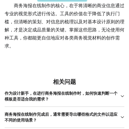
商务海报在线制作的核心，在于将清晰的商业信息通过
专业的视觉形式进行传达。工具的价值在于降低了执行门
槛，但清晰的策划、对信息的梳理以及对基本设计原则的理
解，才是决定成品质量的关键。掌握这些思路，无论使用何
种工具，你都能更自信地应对各类商务视觉材料的创作需
求。
相关问题
作为设计新手，在进行商务海报在线制作时，如何快速判断一个
模板是否适合我的需求？
判断模板是否合适，可以从几个具体维度入手。首先看整体风格，
模板的配色、图形元素和字体感觉是否符合你公司的品牌调性或本
商务海报在线制作完成后，通常需要导出哪些格式的文件以适应
次活动的氛围（例如科技感、温馨感、权威感）。其次看版式结
不同的使用场景？
构，观察模板预设的图片位、标题区和正文区的布局，是否能顺畅
导出的文件格式取决于海报的具体用途。最常见的需求有两种：一