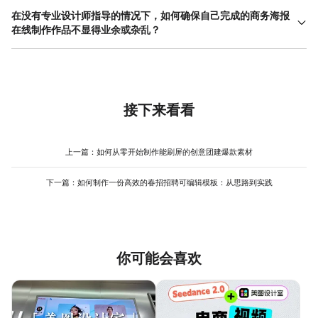
容纳你已准备好的信息内容，避免出现信息放不下或太空旷的情
是用于线上传播，如在微信公众号、朋友圈、微博或邮件中发送，
在没有专业设计师指导的情况下，如何确保自己完成的商务海报
况。最后看扩展性，好的模板应允许你灵活调整，比如轻松更换背
这时应导出为高清晰度的JPG或PNG格式。PNG格式支持透明背
在线制作作品不显得业余或杂乱？
景色、增减 文字框 而不破坏整体美感。对于新手，建议选择布局清
景，如果海报需要叠加在其他背景上使用会更方便。建议分辨率设
晰、留白充足、元素不过于复杂的模板，这样修改起来更容易上
避免业余感的关键在于克制与统一。可以从几个方面自查：第一，
置为72-150 DPI，文件大小在1-5MB之间以保证清晰度和加载速
手，也能有效减少反复调整的时间。像美图设计室这类平台提供了
控制颜色数量，整个海报的色系最好不超过三种主色，并且确保它
度的平衡。二是用于线下印刷，如制作易拉宝、展板或宣传单页，
大量分类清晰的商务模板，并支持高度自由的编辑，方便用户基于
们搭配和谐，使用品牌色是最安全的选择。第二，统一字体风格，
这必须导出为印刷专用格式，通常是PDF。在导出印刷用PDF时，
一个优质框架进行个性化调整。
标题和正文字体各选用一种，并贯穿全文，避免使用过多花哨的艺
需特别注意设置色彩模式为CMYK（而非屏幕显示的RGB），分辨
术字体。第三，强化对齐与间距，检查所有文本块和图形元素是否
接下来看看
率至少为300 DPI，并包含出血线以确保裁切准确。在进行商务海
在隐形的网格线上对齐，同时确保相关元素之间的间距小于不相关
报在线制作时，专业的工具会提供针对不同场景的导出选项预设，
元素之间的间距，以建立清晰的视觉分组。第四，确保图片质量，
直接选择对应场景（如“印刷”、“网页”）即可获得符合标准的文件，
所有使用的图片都应清晰、明亮、主题明确，模糊或带有水印的图
上一篇：
如何从零开始制作能刷屏的创意团建爆款素材
极大简化了后续流程。
片会立刻拉低海报档次。最后，信息要精简，删除所有不必要的装
饰和冗余文字，只保留最核心的信息。遵循这些原则，即使设计简
下一篇：
如何制作一份高效的春招招聘可编辑模板：从思路到实践
单，也能呈现出整洁专业的视觉效果。利用美图设计室等工具的模
板和排版辅助线，可以自然地帮助你实现这些规范，提升制作效
率。
你可能会喜欢