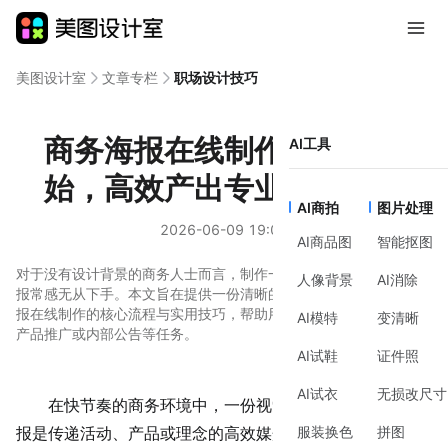
美图设计室
文章专栏
职场设计技巧
商务海报在线制作：从零开
AI工具
始，高效产出专业视觉材料
AI商拍
图片处理
2026-06-09 19:00
AI商品图
智能抠图
对于没有设计背景的商务人士而言，制作一张专业、得体的商务海
人像背景
AI消除
报常感无从下手。本文旨在提供一份清晰的思路指引，说明商务海
报在线制作的核心流程与实用技巧，帮助用户高效完成活动宣传、
AI模特
变清晰
产品推广或内部公告等任务。
AI试鞋
证件照
AI试衣
无损改尺寸
在快节奏的商务环境中，一份视觉清晰、信息突出的海
服装换色
拼图
报是传递活动、产品或理念的高效媒介。无论是内部会议通