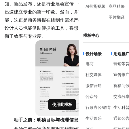
知、新品发布，还是行业展会宣传，一张得体的商务海报能
AI带货视频
商品精修
迅速建立专业的第一印象。然而，并非人人都有专业设计技
图片翻译
能，这正是
商务海报在线制作
需求产生的直接原因。它让非
设计人员也能借助便捷的工具，将想法转化为视觉成品，平
模板中心
衡了效率与专业度。
设计场景
用途推
电商
营销带
社交媒体
宣传推
微信营销
祝福问
公众号
交流分
使用此模板
行政办公/教育
生活科
生活娱乐
通知公
动手之前：明确目标与梳理信息
开始任何一次商务海报在线制作前，清晰的规划比直接