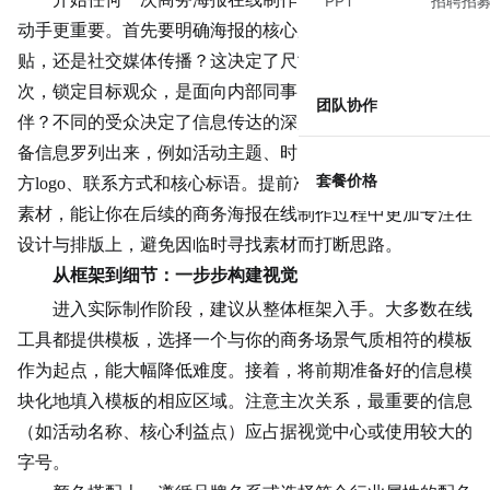
PPT
招聘招
动手更重要。首先要明确海报的核心用途：是用于线下张
贴，还是社交媒体传播？这决定了尺寸和视觉风格倾向。其
次，锁定目标观众，是面向内部同事、潜在客户还是行业
伙
团队协作
伴
？不同的受众决定了信息
传达
的深度和语气。最后，将必
备信息罗列出来，例如活动主题、时间地点、主讲人、主办
套餐价格
方logo、
联系方式
和核心标语。提前准备好这些文字和图片
素材，能让你在后续的商务海报在线制作过程中更加专注在
设计与排版上，避免因临时寻找素材而打断思路。
从框架到细节：一步步构建视觉
进入实际制作阶段，建议从整体框架入手。大多数在线
工具都提供模板，选择一个与你的商务场景气质相符的模板
作为起点，能大幅降低难度。接着，将前期准备好的信息模
块化地填入模板的相应区域。注意主次关系，最重要的信息
（如活动名称、核心利益点）应占据视觉中心或使用较大的
字号。