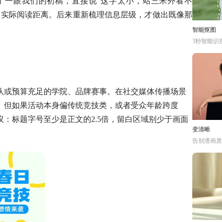
了一眼我们的初稿，直接说
"这字太小，站三米外看不
过实际阅读距离。后来重新梳理信息层级，才做出既像那
智能抠图
3秒智能识
队或预算充足的学院、品牌赛事。在社交媒体传播场景
。但如果活动本身偏传统竞技类，或者受众年龄跨度
议：标题字号至少是正文的
2.5倍，留白区域别少于画面
变清晰
告别渣画质