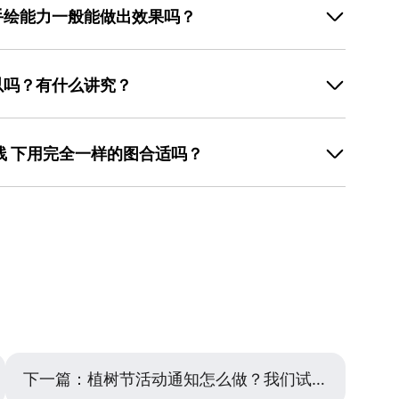
手绘能力一般能做出效果吗？
何色块拼接人物动态，比精细写实更容易出效果。或者找
色统一上。之前帮朋友做过一版，用单色线稿加撞色背
以吗？有什么讲究？
适合立柱、易拉宝和社交媒体传播。如果预算只够印一
前确认张贴位置的尺寸限制，见过海报比公告栏宽出一截
线 下用完全一样的图合适吗？
度，避免印刷后过于刺眼；线上版则可以饱和度稍高，对
要照顾远距离阅读，字号放大15%-20%更保险。建议导
下一篇：
植树节活动通知怎么做？我们试过五种风格后的实际效果