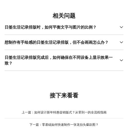
相关问题
日签生活记录排版时，如何平衡文字与图片的比例？
文字与图片的比例需根据内容类型调整：若以记录事件为主（如旅
行见闻），图片占比建议60%-70%，文字作为补充说明（如地点、
想制作有手绘感的日签生活记录排版，但不会画画怎么办？
心情），用简短句子或关键词概括；若以分享观点为主（如读书感
手绘感的实现不依赖绘画技能，关键在于素材选择与搭配。可优先
悟），文字占比可提升至50%-60%，图片作为辅助（如书籍封面、
使用带有手绘元素的模板（如美图设计室中的“手账风”“涂鸦风”模
日签生活记录排版完成后，如何确保在不同设备上显示效果一
相关场景），避免喧宾夺主。新手可参考“图片+标题+短文”的结构
板），这类模板已预设好线条、贴纸、字体等元素，用户只需替换
致？
——上方放主图，中间用大字号标题点明主题，下方用小字号文字
文字与图片即可；若需自定义，可从素材库中选择手绘风格的贴纸
展开描述，既保证视觉冲击力，又清晰传递信息。美图设计室的模
显示效果不一致通常由分辨率差异或色彩模式不同导致，可通过以
（如简笔画、水彩 图案 ）、字体（如圆润的手写体）与背景（如牛
板库中提供了大量此类结构的案例，用户可直接替换内容，快速掌
下方法优化：制作时选择“响应式设计”模板（如美图设计室中的“自
皮纸、格子纸），通过叠加元素模拟手绘效果。操作时注意控制元
握比例分配技巧。
适应模板”），这类模板会根据屏幕尺寸自动调整元素位置与大小，
素数量——手绘感的核心是“自然不刻意”，避免堆砌过多贴纸导致画
避免在手机与电脑端出现错位；导出时选择通用格式（如JPG或
面杂乱。美图设计室的素材库分类清晰，支持按风格筛选，即使没
PNG），分辨率建议设置为72-150dpi（社交分享足够），过高分
接下来看看
有设计基础，也能快速找到合适的手绘元素，减少反复修改的时
辨率会增加文件体积，过低则导致模糊；色彩模式统一为RGB（适
间。
用于屏幕显示），避免使用CMYK（适用于印刷）。此外，制作前
可预览不同设备的显示效果——美图设计室支持“多设备预览”功能，
上一篇：
如何设计新年特惠促销版式？从零到一的全流程指南
用户可同时查看日签在手机、平板、电脑上的显示状态，及时调整
字号、间距等细节，减少后续修改的麻烦，尤其适合需要多平台发
下一篇：
零基础如何快速制作一张龙抬头爆款图？