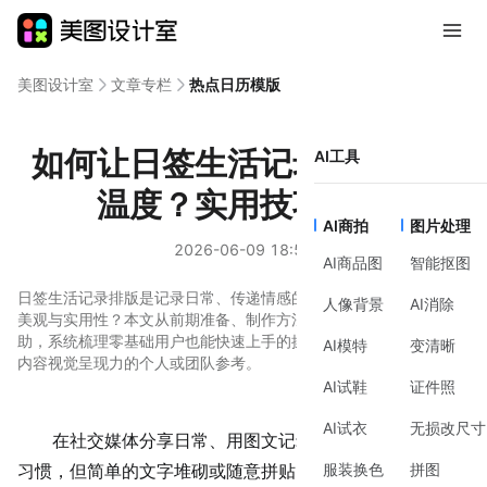
美图设计室
文章专栏
热点日历模版
如何让日签生活记录排版更有
AI工具
温度？实用技巧分享
AI商拍
图片处理
2026-06-09 18:59
AI商品图
智能抠图
日签生活记录排版是记录日常、传递情感的重要方式，但如何兼顾
人像背景
AI消除
美观与实用性？本文从前期准备、制作方法、风格建议到工具辅
助，系统梳理零基础用户也能快速上手的操作思路，适合需要提升
AI模特
变清晰
内容视觉呈现力的个人或团队参考。
AI试鞋
证件照
AI试衣
无损改尺寸
在社交媒体分享日常、用图文记录生活已成为许多人的
服装换色
拼图
习惯，但简单的文字堆砌或随意拼贴的照片，往往难以传递