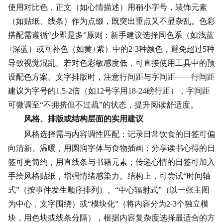
使用对比色，正文（如心情描述）用稍小字号，装饰元素
（如贴纸、线条）作为点缀，既突出重点又不显杂乱。
色彩
搭配
需遵循“少即是多”原则：新手建议选择同色系（如浅蓝
+深蓝）或互补色（如黄+紫）中的2-3种颜色，避免超过5种
导致视觉混乱。若对色彩敏感度低，可直接使用工具中的预
设配色方案。文字排版时，注意行间距与字间距——行间距
建议为字号的1.5-2倍（如12号字用18-24磅行距），字间距
可微调至“不拥挤但不过疏”的状态，提升阅读舒适度。
风格、排版或结构层面的实用建议
风格选择需与内容调性匹配：记录日常饮食的日签可偏
向清新、温暖，用圆润字体与食物插画；分享读书心得的日
签可更简约，用直线条与
书籍
元素；传递心情的日签可加入
手绘风格贴纸，增强情绪感染力。结构上，可尝试“时间轴
式”（按事件发生顺序排列）、“中心辐射式”（以一张主图
为中心，文字围绕）或“模块化”（将内容分为2-3个独立模
块，用色块或线条分隔），根据内容复杂度选择最适合的方