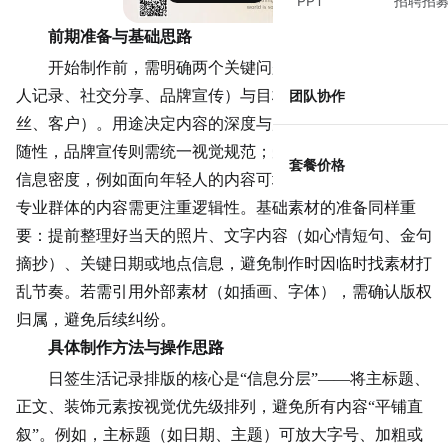
PPT
招聘招
前期准备与基础思路
开始制作前，需明确两个关键问题：日签的用途（如个
人记录、社交分享、品牌宣传）与目标受众（如亲友、粉
团队协作
丝、客户）。用途决定内容的深度与风格——个人记录可更
随性，品牌宣传则需统一视觉规范；受众则影响语言风格与
套餐价格
信息密度，例如面向
年轻人
的内容可增加趣味性元素，面向
专业群体的内容需更注重逻辑性。基础素材的准备同样重
要：提前整理好当天的照片、文字内容（如心情短句、金句
摘抄）、关键日期或地点信息，避免制作时因临时找素材打
乱节奏。若需引用外部素材（如插画、字体），需确认版权
归属，避免后续纠纷。
具体制作方法与操作思路
日签生活记录排版的核心是“信息分层”——将主标题、
正文、装饰元素按视觉优先级排列，避免所有内容“平铺直
叙”。例如，主标题（如日期、主题）可放大字号、加粗或