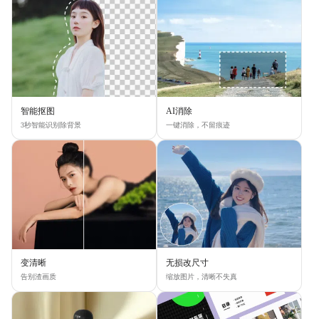
智能抠图
AI消除
3秒智能识别除背景
一键消除，不留痕迹
变清晰
无损改尺寸
告别渣画质
缩放图片，清晰不失真