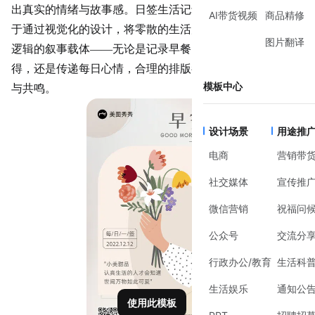
出真实的情绪与故事感。日签生活记录排版的核心价值，在
AI带货视频
商品精修
于通过视觉化的设计，将零散的生活片段转化为有温度、有
图片翻译
逻辑的叙事载体——无论是记录早餐的仪式感、分享
读书心
得
，还是传递每日心情，合理的排版都能让内容更易被理解
模板中心
与共鸣。
设计场景
用途推
电商
营销带
社交媒体
宣传推
微信营销
祝福问
公众号
交流分
行政办公/教育
生活科
生活娱乐
通知公
使用此模板