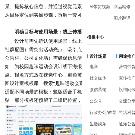
景、提炼核心信息，并通过视觉元素强化传播效果。接下来
AI带货视频
商品精修
从目标定位到实操步骤，拆解一套可复用的设计逻辑。
图片翻译
明确目标与使用场景：线上传播还是线下张贴？
模板中心
设计前需先确认使用场景：线上传播（如朋友圈海报、
社群配图）需突出活动
亮点
，吸引点击；线下张贴（如校园
设计场景
用途推
公告栏、
公司文化
墙）需确保信息清晰，远距离可读。例
如，为校园
趣味运动会设计
线下海报时，需将活动时间、地
电商
营销带
点、报名方式放在视觉中心，避免被背景图案干扰。打开美
社交媒体
宣传推
图设计室模板库，搜索“趣味运动会宣传设计”，能看到大量
微信营销
祝福问
适配不同场景的模板：竖版适合手机屏幕，横版适合打印张
贴，部分模板还预留了二维码位置，直接替换即可使用。
公众号
交流分
行政办公/教育
生活科
生活娱乐
通知公