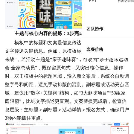
PPT
招聘招
团队协作
主题与核心内容的提炼：3步完成信息替换
模板中的标题和文案是信息
传达
的核心，需用最简短的
套餐价格
文字传递关键信息。例如，原模板标题为“趣味运动会·等你
来战”，若活动主题是“亲子趣味赛”，可改为“亲子趣味运动
会·全家总动员”，既保留原句式，又突出核心信息。操作
时，双击模板中的标题区域，输入新文案后，系统会自动调
整字号和间距，避免手动排版的混乱。副标题或活动亮点区
域，建议用“数字+关键词”结构，如“3大趣味项目”“50组家
庭限额”，比纯文字描述更直观。文案替换完成后，检查信
息层级：主标题＞副标题＞活动详情＞报名方式，确保用户
3秒内能抓住重点。