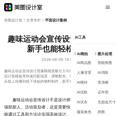
美图设计室
文章专栏
平面设计案例
趣味运动会宣传设计怎么做？
AI工具
新手也能轻松出图
AI商拍
图片处理
2026-06-09 18:52
AI商品图
智能抠图
趣味运动会宣传设计需兼顾视觉吸引力与信息传达效率。通过美图
人像背景
AI消除
设计室模板库快速匹配场景，调整配色、字体和排版，能高效完成
从线上传播到线下张贴的物料制作，新手也能轻松掌握核心技巧。
AI模特
变清晰
AI试鞋
证件照
趣味运动会宣传设计不是设计师的专属任务，无论是市
AI试衣
无损改尺寸
场部新人、活动策划者，还是需要快速出图的运营人员，都
服装换色
拼图
能通过工具和方法论实现高效设计。关键在于明确目标场