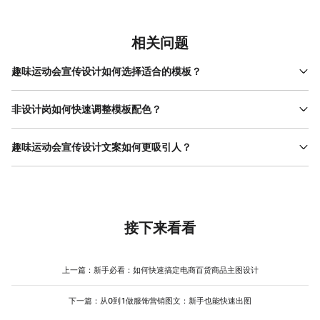
相关问题
趣味运动会宣传设计如何选择适合的模板？
选择模板需结合使用场景和活动主题。若为线上传播（如朋友圈海
报），优先选竖版模板，确保手机屏幕显示完整；若为线下张贴
非设计岗如何快速调整模板配色？
（如校园公告栏），选横版模板，方便远距离阅读。活动主题方
配色调整无需专业色彩知识，可通过“系统推荐+微调”完成。在美图
面，亲子类活动可选卡通插画背景，员工趣味赛可选团队合影背
设计室右侧工具栏点击“颜色”，能看到“运动活力”“亲子温馨”“团队竞
趣味运动会宣传设计文案如何更吸引人？
景。打开美图设计室模板库，搜索“趣味运动会宣传设计”，可通过
技”等预设配色方案，直接套用即可。若需自定义配色，可参考活动
“场景”和“风格”标签筛选，例如“竖版-卡通”“横版-简约”，快速定位适
文案需突出“参与感”和“获得感”，避免抽象描述。例如，原模板文案
主题：例如“夏日水上趣味赛”以浅蓝色为主色，搭配亮黄色辅助色；
配模板。若模板中的文案或元素与活动不完全匹配，可双击修改标
“一场充满欢乐的运动盛会”可改为“3人组队，赢运动手环+证书”，用
“亲子趣味运动会”以粉色为主色，搭配浅绿色辅助色。主色用于标题
题、替换背景图，系统会自动调整排版，避免手动调整的混乱。
具体奖励吸引报名；原文案“亲子协作项目”可改为“爸爸扛娃跑，妈
和背景，辅助色用于副标题或装饰元素，背景色选白色或浅灰色，
妈投沙包，全家一起赢奖品”，通过场景化描述降低理解成本。关键
确保文字清晰。调整时，可先选中模板中的文字或图形，再点击“颜
信息（时间、地点、报名方式）需单独成行，用加粗或不同颜色标
接下来看看
色”选择新色，系统会自动应用到同类元素，避免逐个修改的耗时操
注，但全图不超过2处重点。若文案较长，可拆分为“主标题+副标题
作。
+活动亮点”结构，例如主标题“亲子趣味运动会”，副标题“6月1日·学
校操场”，活动亮点“3大趣味项目｜50组家庭限额｜免费报名”，确
上一篇：
新手必看：如何快速搞定电商百货商品主图设计
保用户3秒内抓住重点。
下一篇：
从0到1做服饰营销图文：新手也能快速出图