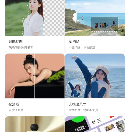
智能抠图
AI消除
3秒智能识别除背景
一键消除，不留痕迹
变清晰
无损改尺寸
告别渣画质
缩放图片，清晰不失真