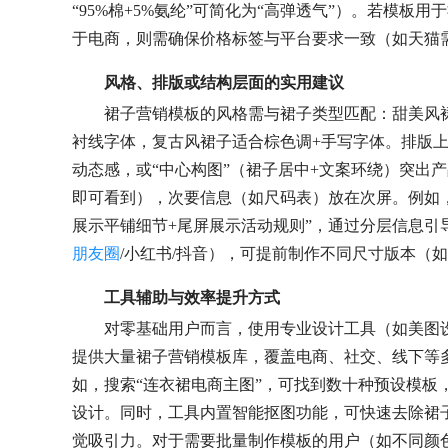
“95%棉+5%氨纶”可简化为“高弹透气”）。若模板
于电商，则需确保价格标签与平台要求一致（如天猫需
风格、排版或结构层面的实用建议
裙子营销模板的风格需与裙子类型匹配：甜美风
衬线字体，复古风裙子适合棕色调+手写字体。排版上
动态感，或“中心构图”（裙子居中+文案环绕）突出
即可看到），次要信息（如尺码表）放在次屏。例如，
展示平铺细节+尾屏展示活动规则”，通过分层信息引
朋友圈
/小红书/抖音），可提前制作不同尺寸版本（
工具辅助与效率提升方式
对零基础用户而言，使用专业设计工具（如美图设计室w
提供大量裙子营销模板库，覆盖电商、社交、线下等
如，搜索“连衣裙电商主图”，可找到数十种预设模板
设计。同时，工具内置智能抠图功能，可快速去除裙
觉吸引力。对于需要批量制作模板的用户（如不同颜色