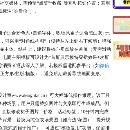
用于社交媒体，需预留“点赞”“收藏”等互动按钮位置；若用
标注“券后价”）。
裙子适合粉色系+圆角字体，职场风裙子适合黑白灰+无
，可采用“对角线构图”（模特从左上到右下倾斜）增强
产品主体。结构上，建议将核心卖点放在首屏（无需滑动
电商主图模板可设计为“首屏展示模特穿裙效果+次屏
导消费者逐步深入了解。若模板需适配多平台（如
微信
如正方形/竖版/横版），避免后期裁剪导致画面变形。
ww.designkit.cn）可大幅降低操作难度。该工具
多种场景，用户只需替换图片与文案即可生成成品。例
，直接修改裙子图片、价格、活动标签，10分钟内完成
子背景，替换为纯色或场景图（如海边/花园），提升视
/款式的裙子推广），可通过“模板复用”功能，保留排