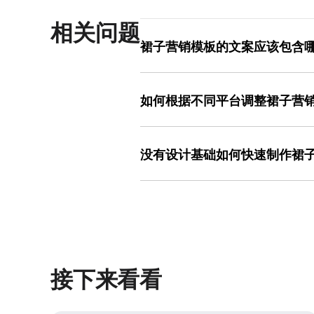
相关问题
裙子营销模板的文案应该包含
裙子营销模板的文案需聚焦消费者最关心
“透气不闷汗”“显瘦遮肉”“易搭配”；职
如何根据不同平台调整裙子营
与活动信息（如“限时8折”“满200减30
7天无理由 退换”）可放在角落。美图
不同平台对图片尺寸的要求差异较大：电
考或修改，减少自行构思的时间，尤其
微信朋友圈）建议1080x1350像素（
没有设计基础如何快速制作裙
率）。制作裙子营销模板时，可先确定
搜索“裙子电商主图”“裙子竖版海报”
零基础用户可通过“模板修改+素材替换
配，可先制作最大尺寸版本（如易拉宝）
子营销的常见场景（如电商、社交、线下
与图片的清晰度不受影响。
欢的模板后，上传自己的裙子图片（工
生成成品。整个过程无需调整排版或配色
模板库中的“高转化率案例”，学习其文
率。
接下来看看