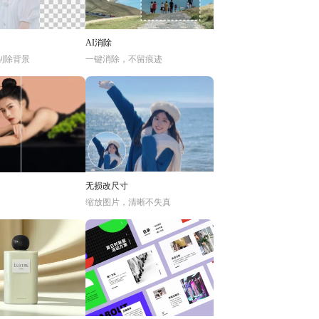
AI消除
别除背景
一键消除，不留痕迹
无损改尺寸
缩放图片，清晰不失真