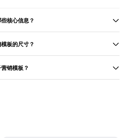
哪些核心信息？
的3-5个卖点，避免堆砌参数。例如，夏季裙子可强调
场裙子可突出“抗皱免烫”“正式不失时尚”“多场合适用”。价格
销模板的尺寸？
”）需用醒目字体单独展示，品牌LOGO与 售后保障 （如“
设计室的模板库中提供了大量文案排版示例，用户可直接参
商主图通常为800x800像素（正方形），社交媒体（如
适合新手快速掌握文案逻辑。
竖版），线下易拉宝需3000x2000像素以上（高分辨
子营销模板？
主要投放平台，在美图设计室中选择对应尺寸的模板（如
），避免后期裁剪导致画面变形或信息丢失。若需多平台适
”的方式快速上手。以美图设计室为例，其模板库覆盖了裙
，再通过工具的“智能缩放”功能按比例调整，确保文案
），用户只需搜索关键词（如“连衣裙海报”），选择喜
具支持智能抠图去除背景），修改文案与价格信息，即可
， 操作流程 简单，适合新手。若需进一步优化，可参考
案结构与视觉搭配，减少反复修改的次数，提升制作效