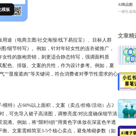
AI商品图
此模板
一键生成海
文章精
用途（电商主图/社交海报/线下易拉宝）、目标人群
特图/细节特写）。例如，针对年轻女性的连衣裙推广，
年女性的旗袍营销，则更适合静态特写，强调面料质
其配色、排版、文案的共性，作为设计参考。例如，夏
气”“显瘦遮肉”等关键词，符合消费者对季节性需求的心
/模特）占60%以上面积，文案（卖点/价格/活动）占2
。制作时，可先导入裙子高清图，调整亮度/对比度确保细节清
混淆。例如，将“限时8折”用黄色字体放在深蓝色半透
衡。文案需精简至3-5个核心卖点，避免堆砌参数（如