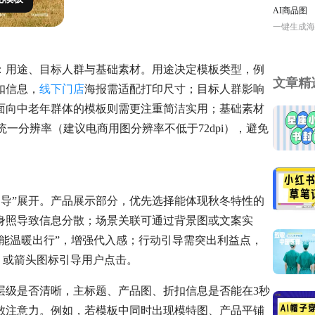
AI商品图
一键生成海
：用途、目标人群与基础素材。用途决定模板类型，例
文章精
扣信息，
线下门店
海报需适配打印尺寸；目标人群影响
面向中老年群体的模板则需更注重简洁实用；基础素材
统一分辨率（建议电商用图分辨率不低于72dpi），避免
引导”展开。产品展示部分，优先选择能体现秋冬特性的
身照导致信息分散；场景关联可通过背景图或文案实
也能温暖出行”，增强代入感；行动引导需突出利益点，
白字）或箭头图标引导用户点击。
层级是否清晰，主标题、产品图、折扣信息是否能在3秒
散注意力。例如，若模板中同时出现模特图、产品平铺