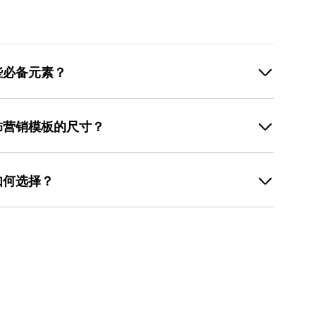
些必备元素？
大核心元素：产品图、场景描述、利益点和行动按钮。产
外套的保暖设计；场景描述需关联用户需求，例如“通勤穿
饰营销模板的尺寸？
确折扣或赠品，如“满500减100”“买一送一”；行动按钮
抢购”“查看详情”。若使用美图设计室制作模板，其预设的
针对性调整。例如，电商首页海报通常为750×1000像
只需替换图片和文案即可， 操作流程 简单，适合新手快
，需适配手机屏幕；社群推广图建议使用1080×1350像
如何选择？
报需根据打印尺寸调整分辨率（如A3海报需
创建模板时直接选择“电商海报”“社群推广图”等场景，工具
若品牌主打温暖感，可选用棕、橙、红等暖色调，搭配米
时操作。此外，其提供的“智能缩放”功能可一键调整模
若产品强调科技感（如保暖内衣），可用蓝、灰等冷色
升制作效率。
复古风格可选择格纹、粗花呢等纹理背景，搭配暗红或墨
、灰）为主，用大字体和少量亮色（如红、黄）突出核心
饰类模板已预设多套配色方案，用户可根据需求直接应
保色彩搭配符合行业规范。