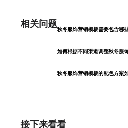
相关问题
秋冬服饰营销模板需要包含哪
一份完整的秋冬服饰营销模板需包含四
品图需突出秋冬特性，如毛衣的纹理、
如何根据不同渠道调整秋冬服
搭”“户外保暖”，增强代入感；利益点需明
需用对比色或大字体引导点击，如“立即
不同渠道对模板尺寸的要求差异较大，需
秋冬服饰模板已内置这些元素框架，用户
素（竖版）或1920×600像素（横版）
速上手。
秋冬服饰营销模板的配色方案
素（竖版），避免被聊天框遮挡；线下海
300dpi）。若使用美图设计室，可在
配色方案需结合品牌调性和产品特性。
会自动匹配推荐尺寸，减少手动计算的耗
白或浅灰作为辅助色，营造秋冬氛围；
板尺寸，避免因拉伸导致图片变形，提
调，搭配白色或银色，突出专业属性；
绿；极简风格则以纯色背景（如黑、白
信息。美图设计室的模板库中，秋冬服
用，减少反复试色的时间成本，同时确
接下来看看