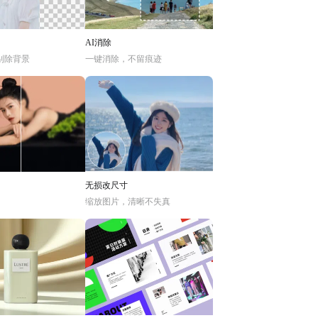
AI消除
别除背景
一键消除，不留痕迹
无损改尺寸
缩放图片，清晰不失真