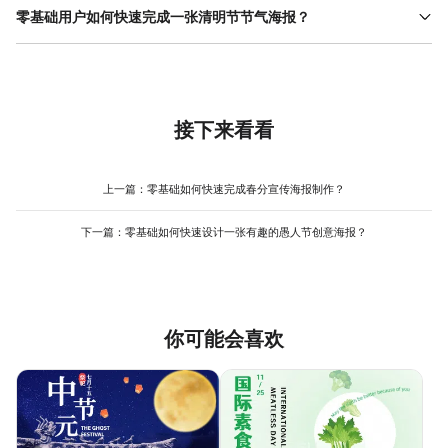
枝、青团）的使用需遵循“少而精”原则，避免大量堆砌导致画面杂
零基础用户如何快速完成一张清明节节气海报？
意境，突出清明节的文化底蕴。美图设计室（www.designkit.cn）
乱；现代元素（如简约线条、几何图形）的加入能提升时尚感，但
提供多种风格的清明节节气海报模板，用户可根据需求快速筛选，
零基础用户可从模板修改入手，快速掌握设计流程。以美图设计室
比例建议不超过30%，以免破坏节日氛围。配色上需避免高饱和度
减少风格探索时间，同时模板中的元素组合与配色方案也能为新手
（www.designkit.cn）为例，用户进入官网后搜索“清明节”，即可
的鲜艳色彩（如大红、明黄），优先选择低饱和度的青、白、灰
提供参考，降低设计难度。
筛选出大量现成模板，涵盖企业宣传、个人分享等多种场景。选择
（如#A5D8A7、#F5F5DC、#B8C1CC），营造春日的清新感与
模板后，只需替换文字（如主标题、活动信息）与图片（如背景
节日的静谧感。美图设计室（www.designkit.cn）的模板均由专业
图、装饰元素），即可生成专业级海报。工具的智能排版功能会自
接下来看看
设计师制作，配色与元素组合经过反复调整，用户可直接使用或在
动调整元素位置与大小，避免手动调整的繁琐；实时预览功能则能
此基础上微调，减少因配色或元素搭配不当导致的俗气感，提升设
让用户在修改过程中随时查看效果，减少反复保存与切换。整个流
计专业性。
程无需设计基础，操作简单且效率高，适合新手快速完成清明节节
上一篇：
零基础如何快速完成春分宣传海报制作？
气海报设计，减少因技术不足导致的反复修改。
下一篇：
零基础如何快速设计一张有趣的愚人节创意海报？
你可能会喜欢