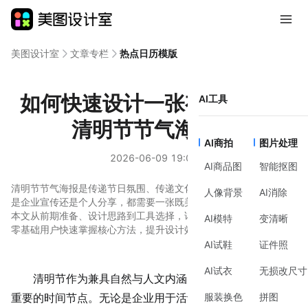
美图设计室
文章专栏
热点日历模版
如何快速设计一张有氛围感的
AI工具
清明节节气海报？
AI商拍
图片处理
2026-06-09 19:04
AI商品图
智能抠图
清明节节气海报是传递节日氛围、传递文化内涵的重要载体，无论
人像背景
AI消除
是企业宣传还是个人分享，都需要一张既美观又贴合主题的海报。
本文从前期准备、设计思路到工具选择，详细拆解制作流程，适合
AI模特
变清晰
零基础用户快速掌握核心方法，提升设计效率。
AI试鞋
证件照
AI试衣
无损改尺寸
清明节
作为兼具自然与人文内涵的传统节日，是春日里
服装换色
拼图
重要的时间节点。无论是企业用于活动宣传，还是个人在社