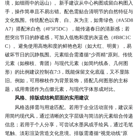
境，如细雨中的远山）。新手建议从中心构图或留白构图入
手，操作简单且不易出错。配色需贴合清明节的自然特征与
文化氛围。传统配色以青、白、灰为主，如青绿色（#A5D8
A7）搭配米白色（#F5F5DC），能传递春日的清新感；若
想突出节日的静谧感，可加入低饱和度的灰蓝色（#B8C1C
C）。避免使用高饱和度的鲜艳色彩（如大红、明黄），易
破坏节日的沉静氛围。元素组合需遵循“少而精”原则。传统
元素（如柳枝、青团）与现代元素（如简约线条、几何图
形）的比例建议控制在7:3，既能保留文化底蕴，又不显陈
旧。例如，可用柳枝作为背景装饰，搭配几何图形的主标
题，或用青团作为点缀元素，与现代字体形成对比。
风格、排版或结构层面的实用建议
风格选择需与用途匹配。若用于企业活动宣传，建议采
用简约现代风，通过清晰的文字层级与简洁的元素组合传递
信息；若用于个人分享，可尝试水墨风或手绘风，通过毛笔
笔触、淡彩渲染营造文化意境。排版需遵循“视觉动线”原