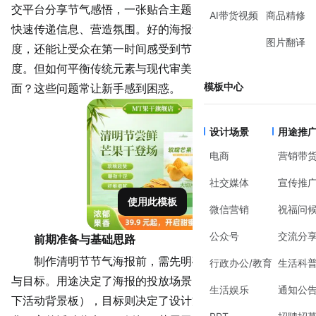
交平台分享节气感悟，一张贴合主题的清明节节气海报总能
AI带货视频
商品精修
快速传递信息、营造氛围。好的海报设计不仅能提升专业
图片翻译
度，还能让受众在第一时间感受到节日的仪式感与文化温
度。但如何平衡传统元素与现代审美？如何避免设计流于表
模板中心
面？这些问题常让新手感到困惑。
设计场景
用途推
电商
营销带
社交媒体
宣传推
使用此模板
微信营销
祝福问
公众号
交流分
前期准备与基础思路
制作清明节节气海报前，需先明确两个核心问题：用途
行政办公/教育
生活科
与目标。用途决定了海报的投放场景（如线上社交平台、线
生活娱乐
通知公
下活动背景板），目标则决定了设计方向（如传递节日文