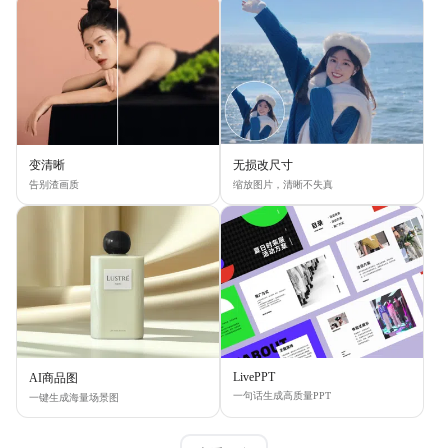
变清晰
无损改尺寸
告别渣画质
缩放图片，清晰不失真
LivePPT
AI商品图
一句话生成高质量PPT
一键生成海量场景图