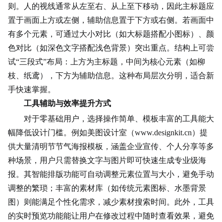
则。人的视线通常从左至右、从上至下移动，因此主标题应
置于画面上方或左侧，辅助信息置于下方或右侧。若画面中
有多个元素，可通过大小对比（如
大标题
搭配
小图标
）、颜
色对比（如深色文字搭配浅色背景）突出重点。结构上可尝
试“三段式”布局：上方为主标题，中间为核心元素（如柳
枝、纸鸢），下方为辅助信息。这种布局层次分明，适合新
手快速掌握。
工具辅助与效率提升方式
对于零基础用户，选择操作简单、模板丰富的工具能大
幅降低设计门槛。例如美图设计室（www.designkit.cn）提
供大量清明节节气海报模板，涵盖企业宣传、个人分享等多
种场景，用户只需替换文字与图片即可快速生成专业级海
报。其智能排版功能可自动调整元素位置与大小，避免手动
调整的繁琐；丰富的素材库（如传统元素图标、水墨背景
图）则能满足个性化需求，减少素材搜索时间。此外，工具
的实时预览功能能让用户在修改过程中随时查看效果，避免