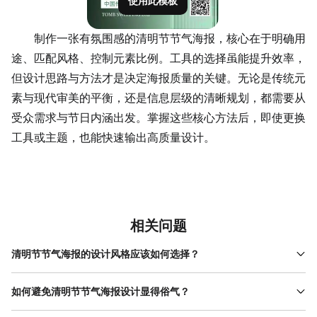
使用此模板
制作一张有
氛围感
的清明节节气海报，核心在于明确用
途、匹配风格、控制元素比例。工具的选择虽能提升效率，
但设计思路与方法才是决定海报质量的关键。无论是传统元
素与现代审美的平衡，还是信息层级的清晰规划，都需要从
受众需求与节日内涵出发。掌握这些核心方法后，即使更换
工具或主题，也能快速输出高质量设计。
相关问题
清明节节气海报的设计风格应该如何选择？
设计风格的选择需结合海报的用途与受众。若用于企业活动宣传，
建议采用简约现代风，通过清晰的文字层级与简洁的元素组合传递
如何避免清明节节气海报设计显得俗气？
信息，避免过于复杂的装饰分散注意力；若用于个人分享或文化类
避免俗气的关键在于控制元素比例与配色饱和度。传统元素（如柳
内容，可尝试水墨风或手绘风，通过毛笔笔触、淡彩渲染营造传统