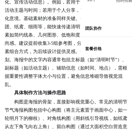
PPT
招聘招
化、宣传活动信息）。例如，若用于企业活动宣传，需突出
活动主题与时间；若用于个人分享，可更侧重情感表达与文
化意境。基础素材的准备同样关键。传统元素如柳枝、青
团、纸鸢、细雨等，能快速传递清明节的自然特征；现代元
团队协作
素如简约线条、
几何
图形、低饱和度配色，则能提升视觉时
尚感。建议提前收集3-5组参考图，分析其构图、配色与元
套餐价格
素组合方式，为后续设计提供灵感。信息层级也需提前规
划。海报中的文字内容通常包括主标题（如“清明时节”）、
副标题（如活动主题）、辅助信息（如时间、地点），需根
据重要性调整字体大小与位置，避免信息堆砌导致视觉混
乱。
具体制作方法与操作思路
构图是海报的骨架，直接影响视觉重心。常见的清明节
节气海报构图包括中心构图（将主元素置于画面中心，如一
轮明月下的柳枝）、对角线构图（用斜线引导视线，如纸鸢
从左下角飞向右上角）、留白构图（通过大面积空白营造意