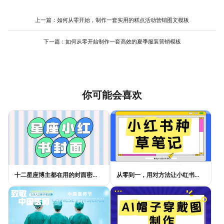
常直观，采用拖拽式编辑，并有丰富的素材库支持，这极大地降低
心、最具竞争力的功能放在前列或进行视觉强化（如放大、使用主
了技术门槛，让新手也能在短时间内产出像样的作品。
色）。最后，确保整体风格与产品品牌调性一致，包括色彩、字体
上一篇：
如何从零开始，制作一套实用的糕点活动营销图文模板
和语气。在整个清单海报在线制作过程中，要始终以用户视角审
视，思考“这个功能对用户意味着什么”。利用在线工具的模板库，可
下一篇：
如何从零开始制作一套高效的夏季服装营销模板
以找到许多针对产品推广的 清单海报设计 ，它们通常已经优化了卖
点展示的逻辑结构，能有效提升你的制作效率，减少在布局构思上
的反复尝试。
你可能会喜欢
十二星座博主都在用的封面密码，星座小红书封面标题这样写才吸睛
从零到一，用对方法让小红书种草笔记的流量自己找上门