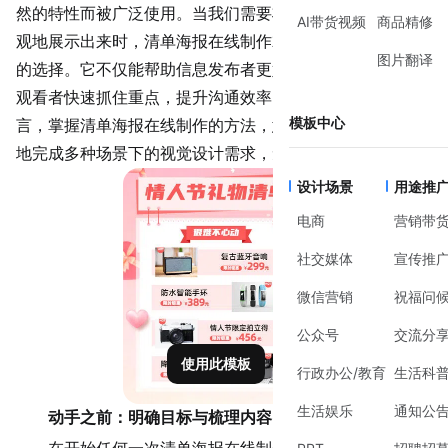
然的特性而被广泛使用。当我们需要将一系列条目有序、美
AI带货视频
商品精修
观地展示出来时，
清单海报在线制作
就成了一种高效且专业
图片翻译
的选择。它不仅能帮助信息发布者更好地组织内容，也能让
观看者快速抓住重点，提升沟通效率。对于个人或团队而
模板中心
言，掌握清单海报在线制作的方法，意味着能够自主、快捷
地完成多种场景下的视觉设计需求，无需依赖专业设计师。
设计场景
用途推
电商
营销带
社交媒体
宣传推
微信营销
祝福问
公众号
交流分
使用此模板
行政办公/教育
生活科
生活娱乐
通知公
动手之前：明确目标与梳理内容