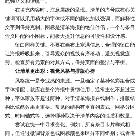
此独立又和谐统一。
在填充内容时，注意层级的呈现。清单的序号或核心关
键词可以采用稍大的字体或不同的颜色加以强调，而解释性
文字则保持克制。图标是清单海报的绝佳伴侣，一个与条目
含义匹配的
小图标
，能极大提升信息的可读性和设计感。
留白同样关键。不要在画布上塞满信息，合理的留白能
让海报呼吸起来，引导观众的视线有序移动，避免视觉疲
劳。检查所有元素的对其方式，保持页面的整洁与平衡。
让清单更出彩：视觉风格与排版心得
风格统一是专业感的来源。一旦确定了某种色彩组合或
字体搭配，就应在整个海报中贯彻使用，通常主色不超过三
种，字体家族不超过两种。对于清单海报在线制作，排版结
构比炫酷效果更重要。常见的结构有垂直列表式、网格分区
式、时间轴式等，选择哪种取决于清单内容的性质和数量。
尝试在统一中寻求变化。例如，所有条目卡片样式相
同，但通过微调背景色或图标颜色来区分不同组别；或者保