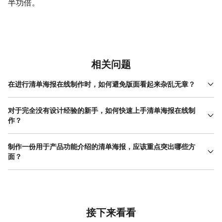
半功倍。
相关问题
在进行清单海报在线制作时，如何避免版面看起来杂乱无章？
版面杂乱通常源于信息层级不清晰和元素对齐混乱。在进行清单海
报在线制作时，首先要建立明确的信息层级：主标题、分类标题、
对于完全没有设计经验的新手，如何快速上手清单海报在线制
清单条目、辅助说明应使用逐级递减的字体大小或粗细来区分。其
作？
次，严格遵循对齐原则，确保所有清单条目文本的起点或图标在一
新手开始清单海报在线制作，最佳路径是从模板开始，而非凭空创
条无形的参考线上，左对齐是最安全易读的选择。第三，控制色彩
作。选择一个设计精良、结构清晰的模板，能直接学习到成熟的排
制作一份用于产品功能介绍的清单海报，应该重点突出哪些方
和字体种类，整个海报使用一套统一的配色方案和不超过两种的字
版和配色方案。操作时，先替换模板中的文字内容，确保你的清单
面？
体家族。最后，充分利用留白，在条目与条目、区块与区块之间预
信息准确无误地填入预设好的文本框中。接着，根据你的品牌色或
留足够的呼吸空间，不要让元素挤在一起。使用在线设计工具的网
制作产品功能介绍的清单海报，核心目标是清晰 传达 卖点并吸引潜
主题，微调模板的配色，大多数在线工具都提供一键换色功能。然
格和参考线功能，能有效辅助实现精准对齐，让版面秩序井然。
在用户。重点应突出以下几个方面：首先是功能点的提炼，每条清
后，替换图片和图标，选择与文案含义匹配的视觉元素。在这个过
单都应是一个独立、明确的价值主张，使用“动词+利益点”的句式，
程中，注意观察原模板是如何处理信息层级、间距和对齐的，并尽
如“一键同步，节省文件传输时间”，而非简单的功能罗列。其次，视
量保持其原有结构。通过多次这样的实践，你会逐渐理解清单海报
觉上需要强化识别，为每个功能点搭配一个高辨识度的图标或简洁
接下来看看
的设计规律。许多在线设计平台（如美图设计室）的操作界面都非
的产品截图，帮助观众快速理解。第三，强调差异化优势，将最核