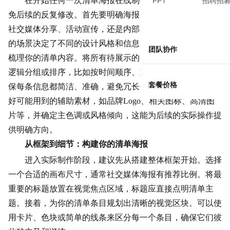
在开始任何一次清单海报在线制作前，清晰的规划能避
PPT
招聘招
免后续的反复修改。首先要明确海报的最终用途：它是用于
社交媒体分享、活动宣传，还是内部通知或知识整理？不同
的场景决定了不同的设计风格和信息密度。其次，需要彻底
团队协作
梳理你的清单内容。将所有待展示的条目罗列出来，并进行
逻辑分组或排序，比如按时间顺序、重要性或类别划分。确
套餐价格
保每条信息都简洁、准确，避免冗长句子。最后，提前准备
好可能用到的辅助素材，如品牌Logo、相关图标、高清图
片等，并确定主色调或风格倾向，这能为后续的实际操作提
供明确方向。
从框架到细节：构建你的清单海报
进入实际制作阶段，建议先从搭建整体框架开始。选择
一个合适的画布尺寸，通常社交媒体海报有推荐比例。将最
重要的标题放置在视觉焦点区域，标题应直接点明清单主
题。接着，为你的清单条目规划出清晰的视觉区块。可以使
用卡片、色块或简单的线条来区分每一个条目，确保它们彼