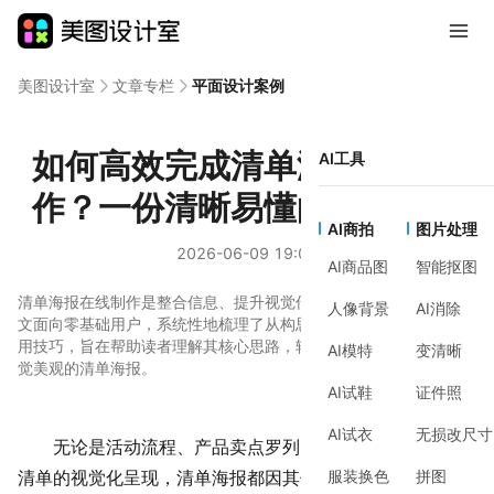
美图设计室
文章专栏
平面设计案例
如何高效完成清单海报在线制
AI工具
作？一份清晰易懂的实践指南
AI商拍
图片处理
2026-06-09 19:00
AI商品图
智能抠图
清单海报在线制作是整合信息、提升视觉传达效率的常见需求。本
人像背景
AI消除
文面向零基础用户，系统性地梳理了从构思到完成的完整流程与实
用技巧，旨在帮助读者理解其核心思路，轻松制作出结构清晰、视
AI模特
变清晰
觉美观的清单海报。
AI试鞋
证件照
AI试衣
无损改尺寸
无论是活动流程、产品卖点罗列，还是学习计划、旅行
服装换色
拼图
清单的视觉化呈现，清单海报都因其信息结构清晰、一目了