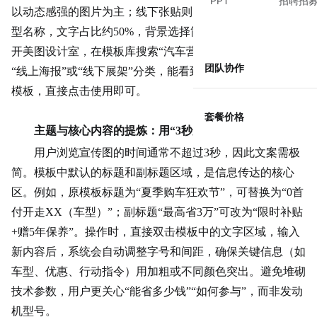
PPT
招聘招
以动态感强的图片为主；线下张贴则需放大品牌LOGO和车
型名称，文字占比约50%，背景选择简洁的纯色或渐变。打
开美图设计室，在模板库搜索“汽车营销促销宣传图”，筛选
团队协作
“线上海报”或“线下展架”分类，能看到大量适配不同场景的
模板，直接点击使用即可。
套餐价格
主题与核心内容的提炼：用“3秒原则”筛选关键信息
用户浏览宣传图的时间通常不超过3秒，因此文案需极
简。模板中默认的标题和副标题区域，是信息
传达
的核心
区。例如，原模板标题为“夏季购车狂欢节”，可替换为“0首
付开走XX（车型）”；副标题“最高省3万”可改为“限时补贴
+赠5年保养”。操作时，直接双击模板中的文字区域，输入
新内容后，系统会自动调整字号和间距，确保关键信息（如
车型、优惠、行动指令）用加粗或不同颜色突出。避免堆砌
技术参数，用户更关心“能省多少钱”“如何参与”，而非发动
机型号。