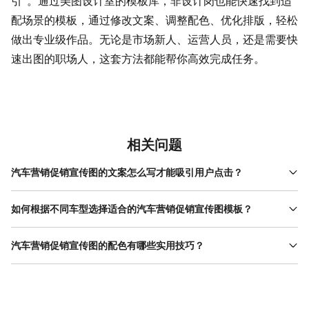
引”。通过美图设计室的模板库，非设计岗也能快速找到适
配场景的模板，通过修改文案、调整配色、优化排版，轻松
做出专业级作品。无论是市场新人、运营人员，还是需要快
速出图的职场人，这套方法都能帮你高效完成任务。
相关问题
汽车营销促销宣传图的文案怎么写才能吸引用户点击？
文案需紧扣用户需求，突出“利益点”和“行动指令”。例如，避免写
“全新车型上市”，而应写“0首付开走XX，每月还款仅2000元”；避
如何根据不同车型选择适合的汽车营销促销宣传图模板？
免“限时优惠”，而应写“今日下单立减1万，仅剩10个名额”。操作
车型调性决定了模板风格：运动型车（如轿跑）适合动态背景（赛
时，在美图设计室模板中双击文字区域，输入新文案后，用“加粗”
道、 光影 ）、倾斜排版和鲜艳配色（红、橙）；家用车（如SUV）
汽车营销促销宣传图的配色有哪些实用技巧？
“变色”等功能突出关键信息（如价格、时间、车型）。用户浏览时间
适合温馨背景（家庭场景、自然风景）、简洁排版和柔和配色
短，文案需极简，避免技术参数或冗长描述，重点回答“我能得到什
配色需服务信息传达：主色（占60%）决定整体基调，辅助色（占
（蓝、绿）；豪华车（如旗舰轿车）适合纯色或渐变背景、对称排
么”和“如何参与”。
30%）突出重点，点缀色（占10%）增加活力。例如，主推经济型
版和低饱和度配色（金、灰）。在美图设计室模板库搜索“汽车营销
车时，主色选红色（传递优惠感），辅助色用白色（背景或车型
促销宣传图”后，可通过“分类”筛选“运动”“家用”“豪华”等标签，快速
图），点缀色用黄色（行动按钮）；主推豪华车时，主色选金色或