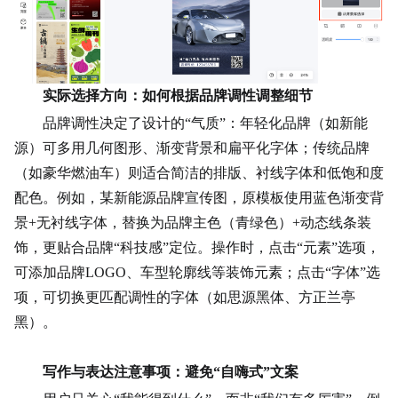
实际选择方向：如何根据品牌调性调整细节
品牌调性决定了设计的“气质”：年轻化品牌（如
新能
源
）可多用
几何
图形
、渐变背景和扁平化字体；传统品牌
（如豪华燃油车）则适合简洁的排版、衬线字体和低饱和度
配色。例如，某新能源品牌宣传图，原模板使用蓝色渐变背
景+无衬线字体，替换为品牌主色（青绿色）+动态线条装
饰，更贴合品牌“科技感”定位。操作时，点击“元素”选项，
可添加品牌LOGO、车型轮廓线等装饰元素；点击“字体”选
项，可切换更匹配调性的字体（如思源黑体、方正兰亭
黑）。
写作与表达注意事项：避免“自嗨式”文案