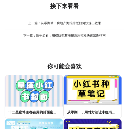
找到适配模板。若未找到，可基于通用模板调整背景图和配色，例
深蓝（传递高端感），辅助色用浅灰（背景），点缀色用银色（装
接下来看看
如将经济型车模板的蓝色背景改为红色，增加紧迫感。
饰线条）。操作时，在美图设计室点击“颜色”选项，可一键切换预设
配色方案，或单独调整标题、按钮、背景的颜色。避免使用超过3种
颜色，否则会显得杂乱；若品牌有主色，需优先使用，增强辨识
上一篇：
从零到精：房地产海报排版如何快速出效果
度。
下一篇：
新手必看：用横版电商海报通用模板快速出图指南
你可能会喜欢
十二星座博主都在用的封面密码，星座小红书封面标题这样写才吸睛
从零到一，用对方法让小红书种草笔记的流量自己找上门