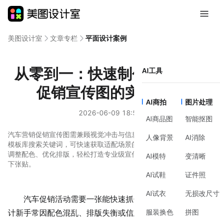
美图设计室
文章专栏
平面设计案例
从零到一：快速制作汽车营销
AI工具
促销宣传图的实用技巧
AI商拍
图片处理
2026-06-09 18:50
AI商品图
智能抠图
汽车营销促销宣传图需兼顾视觉冲击与信息传达。通过美图设计室
人像背景
AI消除
模板库搜索关键词，可快速获取适配场景的模板，通过修改文案、
调整配色、优化排版，轻松打造专业级宣传图，适合线上传播或线
AI模特
变清晰
下张贴。
AI试鞋
证件照
AI试衣
无损改尺寸
汽车促销活动需要一张能快速抓住眼球的宣传图，但设
服装换色
拼图
计新手常因配色混乱、排版失衡或信息冗余而头疼。其实，