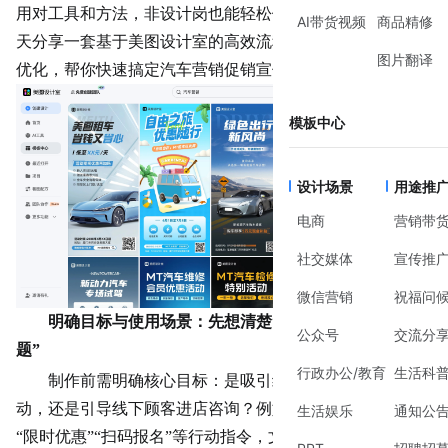
用对工具和方法，非设计岗也能轻松做出专业级宣传图。今
AI带货视频
商品精修
天分享一套基于美图设计室的高效流程，从模板选择到细节
图片翻译
优化，帮你快速搞定汽车营销促销宣传图。
模板中心
设计场景
用途推
电商
营销带
社交媒体
宣传推
微信营销
祝福问
明确目标与使用场景：先想清楚“这张图要解决什么问
公众号
交流分
题”
行政办公/教育
生活科
制作前需明确核心目标：是吸引线上用户点击参与活
动，还是引导线下顾客进店咨询？例如，线上传播需突出
生活娱乐
通知公
“限时优惠”“扫码报名”等行动指令，文字占比约30%，背景