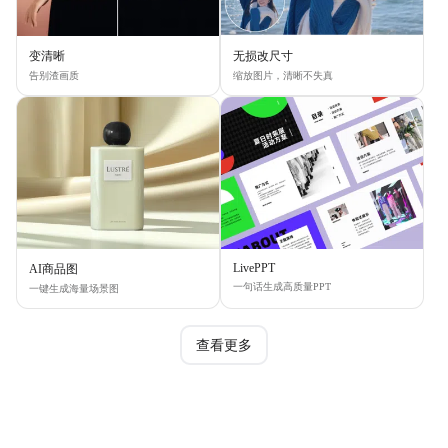
变清晰
无损改尺寸
告别渣画质
缩放图片，清晰不失真
LivePPT
AI商品图
一句话生成高质量PPT
一键生成海量场景图
查看更多