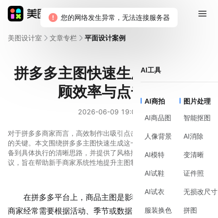
美图设计室
文章专栏
平面设计案例
拼多多主图快速生成，如何兼
AI工具
顾效率与点击率
AI商拍
图片处理
2026-06-09 19:01
AI商品图
智能抠图
对于拼多多商家而言，高效制作出吸引点击的商品主图是日常运营
人像背景
AI消除
的关键。本文围绕拼多多主图快速生成这一需求，梳理了从前期准
备到具体执行的清晰思路，并提供了风格排版与工具辅助的实用建
AI模特
变清晰
议，旨在帮助新手商家系统性地提升主图制作效率与质量。
AI试鞋
证件照
AI试衣
无损改尺寸
在拼多多平台上，商品主图是影响点击率的第一要素。
服装换色
拼图
商家经常需要根据活动、季节或数据反馈，快速更新主图以