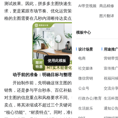
测试效果。因此，拼多多主图快速生成不仅是节省时间的需
AI带货视频
商品精修
求，更是紧跟市场节奏、优化运营策略的必要能力。一张合
图片翻译
格的主图需要在几秒内清晰
传达
卖点，激发购买
兴趣
。
模板中心
设计场景
用途推
电商
营销带
使用此模板
社交媒体
宣传推
动手前的准备：明确目标与整理素材
微信营销
祝福问
开始制作前，先明确这张主图的核心用途。是用于日常
公众号
交流分
销售，还是参与平台秒杀、百亿补贴等特定活动？不同场景
对主图的信息重点和风格要求不同。接着，梳理商品的核心
行政办公/教育
生活科
卖点，将其浓缩成不超过三个关键词，例如“价格优势”、
生活娱乐
通知公
“核心功能”、“材质特点”。同时，准备好高清的产品实物