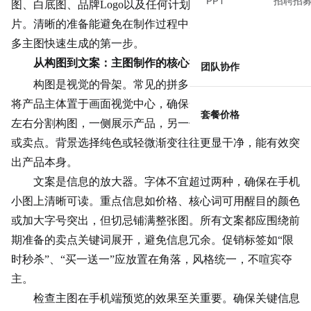
PPT
招聘招
图、白底图、品牌Logo以及任何计划展示的赠品或配件图
片。清晰的准备能避免在制作过程中反复修改，是实现拼多
多主图快速生成的第一步。
从构图到文案：主图制作的核心执行环节
团队协作
构图是视觉的骨架。常见的拼多多主图采用中心构图，
将产品主体置于画面视觉中心，确保一目了然。也可以尝试
套餐价格
左右分割构图，一侧展示产品，另一侧用简洁文案突出价格
或卖点。背景选择纯色或轻微渐变往往更显干净，能有效突
出产品本身。
文案是信息的放大器。字体不宜超过两种，确保在手机
小图上清晰可读。重点信息如价格、核心词可用醒目的颜色
或加大字号突出，但切忌铺满整张图。所有文案都应围绕前
期准备的卖点关键词展开，避免信息冗余。促销标签如“限
时秒杀”、“买一送一”应放置在角落，风格统一，不喧宾夺
主。
检查主图在手机端预览的效果至关重要。确保关键信息