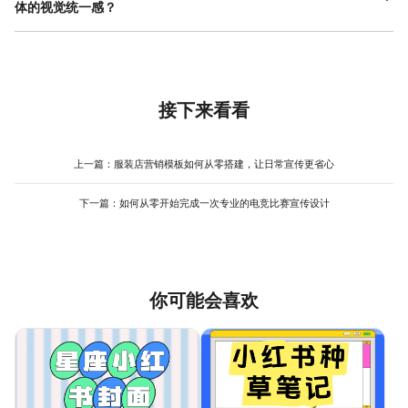
向。首先，分析你所在品类销量靠前的商品主图，总结它们在构
体的视觉统一感？
寸模板，创建画布时直接选择即可，确保从源头上尺寸合规。完成
图、配色和文案上的共同点。然后，寻找提供大量电商模板的设计
设计后，务必导出为高清图片，并检查文件大小。养成这个习惯，
在进行多次拼多多主图快速生成和A/B测试时，保持视觉统一感需要
工具，直接筛选与你产品类目相符的优质模板。选择一个风格接
能避免因格式问题导致的审核不通过或上传后图片模糊，从而提升
建立简单的设计规范。可以设定几个固定元素：一是品牌色，确定
近、结构清晰的模板，进行替换元素式的修改：换上你的产品图，
整体效率。像美图设计室这类工具提供的模板已预先适配平台尺
1-2种代表你店铺的主色调，在每张主图的标题、标签或边框上有所
修改文案为你的卖点，调整颜色到与你品牌或产品调性相符。这个
寸，能有效减少这方面的核对时间。
体现；二是固定字体，选择一款清晰易读的字体用于正文，另一款
过程能让你快速理解一张高点击率主图的构成要素。通过反复练
有特色的字体仅用于突出核心数字或关键词；三是固定的Logo或品
接下来看看
习，你会逐渐掌握其中的规律。利用模板资源丰富的工具，可以极
牌标识摆放位置，例如统一放在左上角或右下角。即使主图背景和
大降低起步难度，让新手也能在短时间内产出合格的主图。
产品图变化，这些固定元素也能形成连贯的视觉线索。此外，在排
版结构上也可以保持大致相似，比如始终采用左文右图或上文下图
上一篇：
服装店营销模板如何从零搭建，让日常宣传更省心
的结构。借助设计工具的“品牌工具箱”功能或自制模板，可以保存这
些规范设置，在每次制作新主图时直接调用，既能保证快速生成，
下一篇：
如何从零开始完成一次专业的电竞比赛宣传设计
又能维持统一的品牌形象，避免给 消费者 造成混乱的印象。
你可能会喜欢