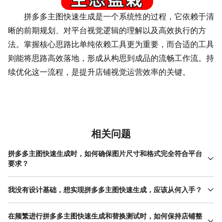
拼多多主图快速生成是一个系统性的过程，它依赖于清
晰的前期规划、对平台视觉逻辑的理解以及高效执行的方
法。掌握核心思路比单纯依赖工具更为重要，而合适的工具
则能将思路高效落地，形成从构思到成品的流畅工作流。持
续优化这一流程，是提升店铺视觉运营效率的关键。
相关问题
拼多多主图快速生成时，如何确保图片尺寸和格式完全符合平台
要求？
平台对主图有明确的尺寸和格式规范，这是实现拼多多主图快速生
成的基础。首先，最稳妥的方式是定期查阅拼多多商家后台发布的
我没有设计基础，想实现拼多多主图快速生成，应该从何入手？
最新规则，通常要求主图为正方形，建议尺寸为800x800像素及以
没有设计基础的新手商家，可以从“模仿和套用”开始入手拼多多主图
上，支持JPG、PNG格式，文件大小有限制。在实际操作中，使用
快速生成。不建议从空白画布开始创作，那样效率低且容易失去方
在频繁进行拼多多主图快速生成和替换测试时，如何保持店铺整
专业设计工具可以避免出错，许多工具内置了“拼多多主图”的专用尺