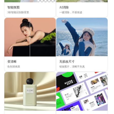
智能抠图
AI消除
3秒智能识别除背景
一键消除，不留痕迹
变清晰
无损改尺寸
告别渣画质
缩放图片，清晰不失真