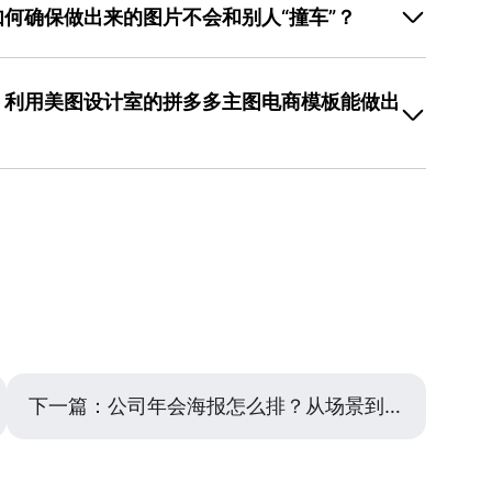
何确保做出来的图片不会和别人“撞车”？
殊的图片比例要求（如长图、竖图）。在选定模板开始编
用途和平台最新规则。美图设计室的编辑界面通常有便捷
不是完全照搬。首先，在美图设计室选择模板时，可以优
微调，操作起来也很简单，不会改变模板原有的核心布
洁的款式，这样给你发挥的空间更大。接下来有几个修改
，利用美图设计室的拼多多主图电商模板能做出
，这是最根本的区别；二是大胆调整配色方案，根据你的
能瞬间改变模板的气质；三是增删或替换图形元素，比如
的具体图形。最后，可以尝试组合不同模板的优点，比如
所在。美图设计室里的拼多多主图电商模板，已经由专业
。经过这几步深度加工，即使源于同一个基础模板，最终
信息层级规划和基础配色。对于新手而言，你需要做的是
的“创作题”。具体操作上：你只需点击模板上的文字部分，
片区域，上传自己的产品照片；在右侧的编辑工具栏中，
，选择看起来最舒服的一套。这个过程不需要你懂得字体
已经内置了这些设计规范。你只需确保信息准确、图片清
主图，大大降低了设计门槛。
下一篇：
公司年会海报怎么排？从场景到视觉的排版思路分享