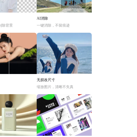
AI消除
别除背景
一键消除，不留痕迹
无损改尺寸
缩放图片，清晰不失真