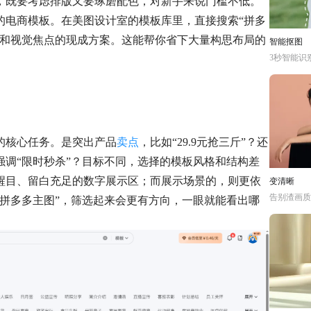
，既要考虑排版又要琢磨配色，对新手来说门槛不低。
的电商模板。在美图设计室的模板库里，直接搜索“拼多
级和视觉焦点的现成方案。这能帮你省下大量构思布局的
智能抠图
3秒智能识
的核心任务。是突出产品
卖点
，比如“29.9元抢三斤”？还
强调“限时秒杀”？目标不同，选择的模板风格和结构差
醒目、留白充足的数字展示区；而展示场景的，则更依
变清晰
告别渣画质
拼多多主图”，筛选起来会更有方向，一眼就能看出哪