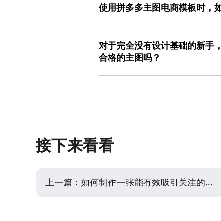
使用拼多多主图电商模板时，如
意：拼多多对不同类目或活动可能有特
辑前，最好先确认自己本次设计的具体
避免“撞车”的关键在于深度自定义，而
的尺寸调整或裁剪工具，如果确实需要
先考虑那些结构优秀但装饰元素相对简
局。
对于完全没有设计基础的新手
重点：一是彻底更换所有文案和产品图
合格的主图吗？
品牌色或产品调性重新定义主色调，这
把模板里通用的图标换成与你产品相关
完全可以，这正是模板设计的核心价值
A模板的排版布局加上B模板的配色风格
设计师完成了最考验功底的版式布局、
成品也会拥有独特的视觉效果。
“填空题”和“选择题”，而不是从零开始
替换成自己的产品标题和卖点；点击图
通过“颜色”选项尝试更换几套配色方案
搭配原理或复杂的构图法则，因为模板
接下来看看
晰，就能产出一张在视觉结构上合格的
上一篇：
如何制作一张能有效吸引关注的宣传公众号推广海报