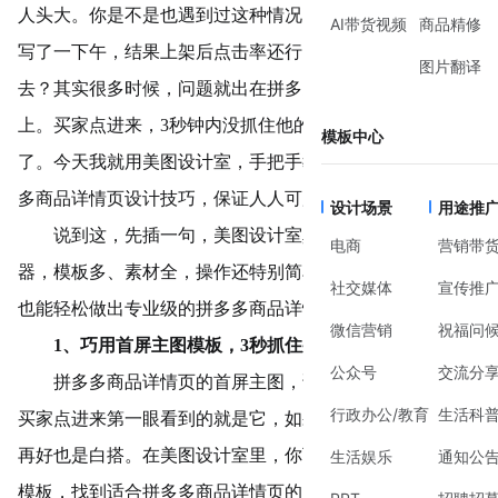
人头大。你是不是也遇到过这种情况：图片拍了一堆，文案
AI带货视频
商品精修
写了一下午，结果上架后点击率还行，转化率却死活上不
图片翻译
去？其实很多时候，问题就出在拼多多商品详情页的设计
上。买家点进来，3秒钟内没抓住他的眼球，人家就划走
模板中心
了。今天我就用美图设计室，手把手教你5个超实用的拼多
多商品详情页设计技巧，保证人人可用，快速上手。
设计场景
用途推
说到这，先插一句，美图设计室真的是做电商设计的神
电商
营销带
器，模板多、素材全，操作还特别简单，就算你是设计小白
社交媒体
宣传推
也能轻松做出专业级的拼多多商品详情页。
微信营销
祝福问
1、巧用首屏主图模板，3秒抓住买家注意力
公众号
交流分
拼多多商品详情页的首屏主图，说白了就是你的门面。
行政办公/教育
生活科
买家点进来第一眼看到的就是它，如果不够吸睛，后面做得
再好也是白搭。在美图设计室里，你可以直接搜索电商主图
生活娱乐
通知公
模板，找到适合拼多多商品详情页的尺寸规格。点击模板