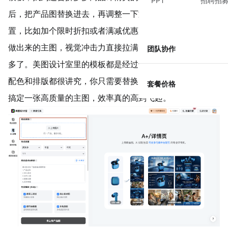
PPT
招聘招
后，把产品图替换进去，再调整一下文案和促销标签的位
置，比如加个限时折扣或者满减优惠的角标。说实话，这样
做出来的主图，视觉冲击力直接拉满，比你从零开始抠图快
团队协作
多了。美图设计室里的模板都是经过专业设计师打磨过的，
配色和排版都很讲究，你只需要替换内容就行，几分钟就能
套餐价格
搞定一张高质量的主图，效率真的高到飞起。