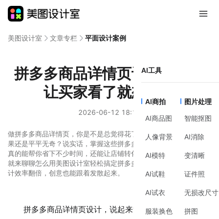
美图设计室
文章专栏
平面设计案例
拼多多商品详情页设计秘诀，
AI工具
让买家看了就想下单
AI商拍
图片处理
2026-06-12 18:16
AI商品图
智能抠图
做拼多多商品详情页，你是不是总觉得花了大半天时间，出来的效
人像背景
AI消除
果还是平平无奇？说实话，掌握这些拼多多商品详情页设计技巧，
真的能帮你省下不少时间，还能让店铺转化蹭蹭往上涨。今天咱们
AI模特
变清晰
就来聊聊怎么用美图设计室轻松搞定拼多多商品详情页，让你的设
计效率翻倍，创意也能跟着发散起来。
AI试鞋
证件照
AI试衣
无损改尺寸
拼多多商品详情页设计，说起来简单，做起来可真是让
服装换色
拼图