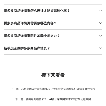
拼多多商品详情页的图片宽度一般建议为750像素，高度可以根据
内容灵活调整，单张图片大小建议控制在1MB以内，这样既能保证
拼多多商品详情页怎么设计才能提高转化率？
清晰度，又能让页面加载更流畅。在美图设计室中可以直接选择拼
提高拼多多商品详情页转化率的关键在于首屏吸引力、卖点清晰度
多多商品详情页的预设尺寸模板，一键套用，无需手动计算。
和信任背书。建议首屏用高质量主图加促销标签抓住眼球，中间用
拼多多商品详情页需要放哪些内容？
场景化长图展示产品卖点，底部加入用户评价和售后保障信息。在
一个完整的拼多多商品详情页通常包含商品主图、卖点介绍、产品
美图设计室中，这些模块都有现成的模板可以直接套用，快速搭建
展示、使用场景、规格参数、售后保障等内容。在美图设计室的电
拼多多商品详情页图片加载慢怎么办？
高转化的拼多多商品详情页。
商模板库中，可以找到涵盖这些模块的完整详情页模板，你只需要
图片加载慢通常是因为文件过大或者格式不对。建议将拼多多商品
替换自己的产品图片和文案，就能快速生成专业的拼多多商品详情
详情页的单张图片压缩到1MB以内，使用JPEG格式，分辨率保持在
新手怎么做拼多多商品详情页？
页。
72dpi即可。在美图设计室导出时，可以选择压缩选项，系统会自
新手做拼多多商品详情页，最简单的方法就是套用专业模板。在美
动优化图片大小，既保证清晰度又提升加载速度，让买家浏览拼多
图设计室中搜索电商详情页模板，选择适合拼多多商品详情页风格
多商品详情页时体验更流畅。
的模板，然后替换自己的产品图片、价格信息和卖点文案。全程拖
拽操作，不需要任何设计基础，几分钟就能做出一张像模像样的拼
多多商品详情页，效率特别高。
接下来看看
上一篇：
巧用美图设计室实用技巧，快速搞定天猫淘宝A+详情页高效制作
下一篇：
鞋类电商福音来了，AI鞋子穿戴图省时省力效果还超真实