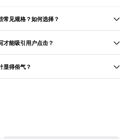
哪些常见规格？如何选择？
景决定。电商平台首页横幅常见尺寸为1920×600像素，
图（如朋友圈广告）建议使用1080×1350像素，符
何写才能吸引用户点击？
际打印尺寸调整，如A3（297×420毫米）或
需考虑用户浏览设备：线上场景优先适配手机或电脑屏幕，
共鸣与行动引导。主标题需在3秒内传递核心信息，例如“女
血位（通常3-5毫米），防止打印时边缘内容缺失。若
”，通过“专属”“宠爱”等关键词激发用户情感需求；副标题
选对应场景的尺寸，无需手动计算，减少适配错误。
设计显得俗气？
前100名赠礼品”，用数字与限时条件制造紧迫感。若目标用户
”“YYDS”）或表情符号（如❤️✨），增强互动感；若目
关键在于控制色彩与元素的使用。色彩上，避免大面积使用高
，突出品质与性价比。文案排版上，主标题建议使用加
莫兰迪色 系（如灰粉、雾霾蓝）或中性色（如米白、浅
通过对比提升可读性。美图设计室的文字工具支持一键调
围又提升质感。元素选择上，减少使用过于常见的符号
成专业排版。
象线条、几何图形或品牌IP形象，通过差异化设计吸引
，避免画面拥挤；字体选择需与品牌调性一致，避免同时
可使用美图设计室的模板库，其素材均由专业设计师筛
效降低“俗气”风险，同时 操作流程 简单，适合新手快速