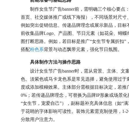
前期准备与基础思路
制作女生节广告banner前，需明确三个核心要
首页、社交媒体推广或线下海报），不同场景对尺寸
例如突出促销信息、传递品牌理念或展示新品，目标
前收集品牌Logo、产品图、节日元素（如花朵、蝴
图打断思路。例如，若目标是推广“女生节专属折扣”，文
搭配
粉色系
背景与动态飘带元素，强化节日氛围。
具体制作方法与操作思路
设计女生节广告banner时，需从背景、主体、
色、淡紫色或马卡龙色系是常见选择，避免使用过于
度或添加模糊效果。主体部分需根据目标决定，若推广
0%；若传递品牌理念，可替换为品牌IP形象或场景
“女生节，宠爱自己”），副标题补充具体信息（如“满
于花哨的字体影响可读性。装饰元素需克制使用，1-
分散用户注意力。