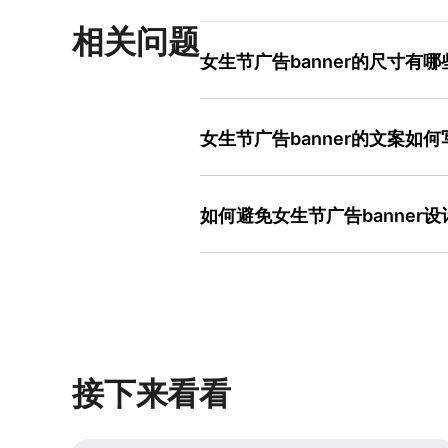
相关问题
女生节广告banner的尺寸有
女生节广告banner的尺寸需根据使用场
适合展示大场景或产品组合；社交媒体推广
女生节广告banner的文案如
合手机竖屏浏览习惯；线下海报则需根据实
A2（420×594毫米）。选择尺寸时
女生节广告banner的文案需兼顾情感
避免重要信息被裁剪；线下场景需预留出
生节，专属礼遇”“宠爱自己，从这里开始
使用美图设计室，可直接在模板库中筛
如何避免女生节广告banner
补充具体利益点，如“满300减50”“
是年轻群体，可加入网络热词（如“绝绝子
避免女生节广告banner设计俗气的
标用户是成熟群体，则需保持语言简洁
饱和度粉色或红色，可尝试低饱和度的 
粗、大字号字体，副标题用较小字号，
灰）搭配少量亮色点缀，既保留节日氛
整字体、颜色与间距，新手也能快速完
（如爱心、口红、高跟鞋），可替换为抽
用户注意。排版上，保持元素间的留白
使用超过2种字体。若缺乏设计经验，
接下来看看
选，风格统一且符合当下审美趋势，能有
上手。