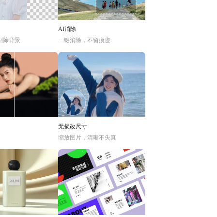
AI消除
别除背景
一键消除，不留痕迹
无损改尺寸
缩放图片，清晰不失真