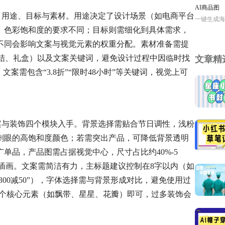
AI商品图
点：用途、目标与素材。用途决定了设计场景（如电商平台
一键生成海
、色彩饱和度的要求不同；目标则需细化到具体需求，
不同会影响文案与视觉元素的权重分配。素材准备需提
蝶结、礼盒）以及文案关键词，避免设计过程中因临时找
文章精
案需包含“3.8折”“限时48小时”等关键词，视觉上可
文案与装饰四个模块入手。背景选择需贴合节日调性，浅粉
刺眼的高饱和度颜色；若需突出产品，可降低背景透明
单品，产品图需占据视觉中心，尺寸占比约40%-5
化插画。文案需简洁有力，主标题建议控制在8字以内（如
300减50”），字体选择需与背景形成对比，避免使用过
2个核心元素（如飘带、星星、花瓣）即可，过多装饰会