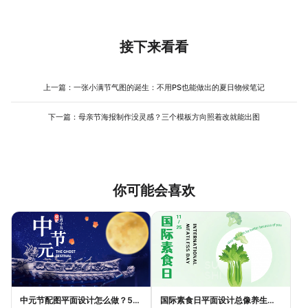
时候不需要去下载复杂的修图软件，直接在美图设计室的工作台里
摄的高清生活照。美图设计室的后台处理逻辑会自动适配矢量级的
得发自内心而非刻意讨好。
寻找“图片优化”或“变清晰”功能模块。这个工具利用AI算法，能自动
高清输出，确保你设计好的母亲节祝福海报在做喷绘或打印时，文
识别老照片中的人脸轮廓和背景纹理，去噪点并锐化边缘。上传你
字边缘不会模糊，色彩也能保持原样，完全满足实体打印的精度要
那张模糊的扫描件，等待几秒钟处理完成后，再把优化好的图片拖
接下来看看
求。
入母亲节祝福海报模版中。如果照片依然有轻微的颗粒感，反而可
以顺势而为——把那种胶片质感当作设计元素，配合复古风格的海
报模版使用，模糊感瞬间变成了氛围感，一举两得。
上一篇：
一张小满节气图的诞生：不用PS也能做出的夏日物候笔记
下一篇：
母亲节海报制作没灵感？三个模板方向照着改就能出图
你可能会喜欢
中元节配图平面设计怎么做？5种风格模板轻松搞定节日氛围
国际素食日平面设计总像养生广告？三个思路让它变酷