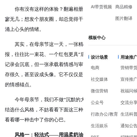
AI带货视频
商品精修
你有没有这样的体验？翻遍相册，发现和妈妈的合影寥
图片翻译
寥无几；想发个朋友圈，却总觉得干巴巴的文字配不上此刻
涌上心头的情绪。
模板中心
其实，在母亲节这一天，一张精心制作的母亲节祝福海
报，往往比一束花、一个红包更具“后劲”。花会凋谢，
转账
设计场景
用途推
记录
会沉底，但一张承载着情感与审美的图片，会被妈妈保
电商
营销带
存很久，甚至设成头像。它不仅仅是图片，更是一个可视化
社交媒体
宣传推
的情感锚点。
微信营销
祝福问
今年母亲节，我们不做“沉默的大多数”。如果你还在纠
公众号
交流分
结选什么风格，不妨看看下面这三种完全不同的设计思路，
行政办公/教育
生活科
看看哪一种击中了你的心巴。
生活娱乐
通知公
风格一：轻法式——用温柔奶油色营造高级感