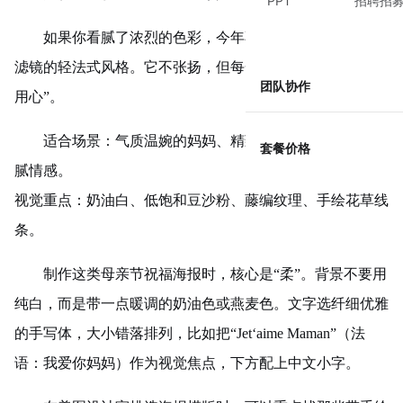
PPT
招聘招
如果你看腻了浓烈的色彩，今年不妨试试这种自带优雅
滤镜的轻法式风格。它不张扬，但每一处细节都在说“我很
团队协作
用心”。
适合场景：气质温婉的妈妈、精致
下午茶
晒图、表达细
套餐价格
腻情感。
视觉重点：奶油白、低饱和豆沙粉、藤编纹理、手绘花草线
条。
制作这类母亲节祝福海报时，核心是“柔”。背景不要用
纯白，而是带一点暖调的奶油色或燕麦色。文字选纤细优雅
的手写体，大小错落排列，比如把“Jet‘aime Maman”（法
语：我爱你妈妈）作为视觉焦点，下方配上中文小字。