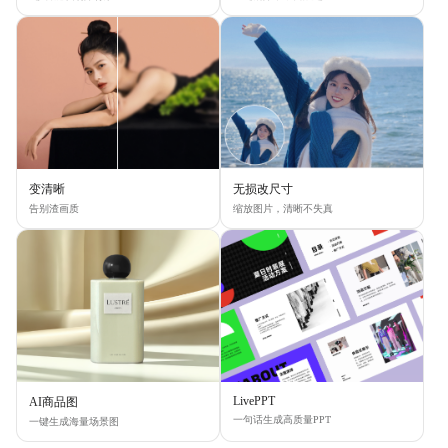
变清晰
无损改尺寸
告别渣画质
缩放图片，清晰不失真
LivePPT
AI商品图
一句话生成高质量PPT
一键生成海量场景图