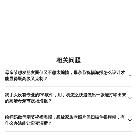
相关问题
母亲节想发朋友圈但又不想太煽情，母亲节祝福海报怎么设计才
能显得既高级又克制？
想要设计出既高级又克制的母亲节祝福海报，关键在于“做减法”和
“留白”。很多人误以为节日海报必须堆砌爱心、花朵和夸张的大字，
我手头没有专业的PS软件，用手机怎么快速做出一张能打印出来
但这往往显得杂乱。高级感通常来源于低饱和度的 莫兰迪色 系或单
的高清母亲节祝福海报？
色背景。在美图设计室中，你可以选择极简风格的海报模版，只保
完全不需要PS，利用美图设计室的网页端或App就能轻松搞定高清
留一句简短的、带有人情味的手写字，例如“Mom, thanks”，并将字
母亲节祝福海报。针对出街打印的需求，最需要注意的是分辨率设
给妈妈做母亲节祝福海报，想放家族老照片但扫描件很模糊，有
体优雅地放置在画面中央偏下的位置。画面上方留出大面积的纯色
置。在挑选好喜欢的海报模版后，点击导出设置，一定要将画质选
什么办法能让它变清晰？
或轻微纹理背景，甚至可以加入一点类似“胶片烧伤”的做旧颗粒感。
为“原画质”或直接选择“印刷”预设，通常要求分辨率达到300 DPI。
这种设计不过分直白，更像是王家卫电影里的抽帧画面，留给观者
老照片的模糊和划痕确实是制作母亲节祝福海报时的常见痛点。这
如果你担心模版自带的图库清晰度不够，可以替换为你自己手机拍
回味空间，完美平衡了节日的仪式感和本人的审美调性，让祝福显