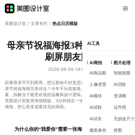
美图设计室
文章专栏
热点日历模版
母亲节祝福海报3种暖调风格，
AI工具
刷屏朋友圈
AI商拍
图片处理
2026-06-09 19:06
AI商品图
智能抠图
距离母亲节不到两周，想让那份不好意思说出口的爱意，用一张母
人像背景
AI消除
亲节祝福海报完美传达？今年不玩老套路。我们从排版、配色到文
案，拆解当下最受欢迎的温馨风设计逻辑。无需复杂软件，直接在
AI模特
变清晰
美图设计室套用海报模版，3分钟搞定一张刷屏朋友圈的高质感节日
海报，把心意变成看得见的画面。
AI试鞋
证件照
AI试衣
无损改尺寸
为什么你的“我爱你”需要一张海报？
服装换色
拼图