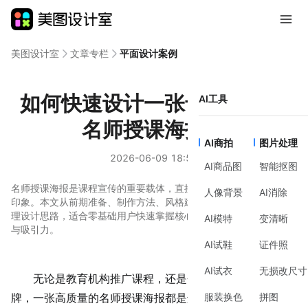
美图设计室
文章专栏
平面设计案例
如何快速设计一张专业感强的
AI工具
名师授课海报？
AI商拍
图片处理
2026-06-09 18:58
AI商品图
智能抠图
名师授课海报是课程宣传的重要载体，直接影响用户对课程的第一
人像背景
AI消除
印象。本文从前期准备、制作方法、风格建议到工具选择，系统梳
理设计思路，适合零基础用户快速掌握核心技巧，提升海报专业度
AI模特
变清晰
与吸引力。
AI试鞋
证件照
AI试衣
无损改尺寸
无论是教育机构推广课程，还是个人讲师打造个人品
服装换色
拼图
牌，一张高质量的名师授课海报都是连接目标用户的关键工