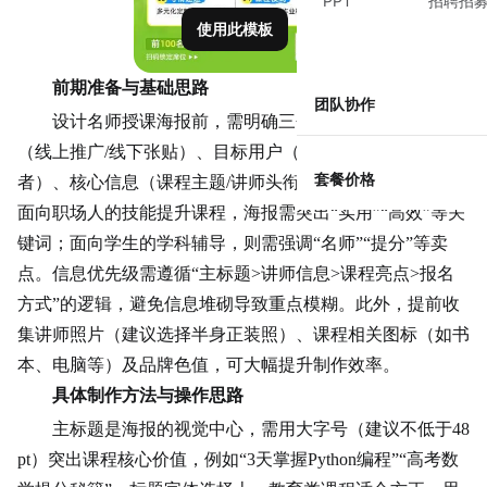
PPT
招聘招
使用此模板
前期准备与基础思路
团队协作
设计名师授课海报前，需明确三个核心问题：海报用途
（线上推广/线下张贴）、目标用户（学生/职场人/兴趣爱好
套餐价格
者）、核心信息（课程主题/讲师头衔/时间地点）。例如，
面向职场人的技能提升课程，海报需突出“实用”“高效”等关
键词；面向学生的学科辅导，则需强调“名师”“提分”等
卖
点
。信息优先级需遵循“主标题>讲师信息>课程
亮点
>报名
方式”的逻辑，避免信息堆砌导致重点模糊。此外，提前收
集讲师照片（建议选择半身正装照）、课程相关图标（如书
本、电脑等）及品牌色值，可大幅提升制作效率。
具体制作方法与操作思路
主标题是海报的视觉中心，需用大字号（建议不低于48
pt）突出课程核心价值，例如“3天掌握Python编程”“高考数