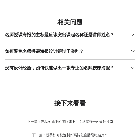
相关问题
名师授课海报的主标题应该突出课程名称还是讲师姓名？
主标题的核心是传递课程核心价值，需根据目标用户需求决定。若
课程本身知名度高（如“新东方 英语课 ”），可直接用课程名称；若
如何避免名师授课海报设计得过于杂乱？
讲师个人品牌强（如“XX名师数学提分班”），则需突出讲师姓名+头
杂乱的海报通常源于信息过多或排版无序。解决方法包括：1. 严格
衔。例如，面向职场人的技能课程，主标题可写“3天掌握Python编
筛选信息，只保留课程主题、讲师信息、3个核心亮点及报名方式，
没有设计经验，如何快速做出一张专业的名师授课海报？
程（XX名师亲授）”，既强调课程实用性，又借助讲师背书增强信任
删除“限时优惠”“名额有限”等次要信息；2. 用色块或线条分隔不同板
感。美图设计室的模板库中提供了多种标题布局示例，用户可根据
零基础用户可通过“模板修改+素材替换”的方式高效完成设计。首
块，例如用浅灰色背景区分讲师信息和课程亮点；3. 控制字体种类
课程类型快速选择合适样式，减少反复调整的时间。
先，在美图设计室（www.designkit.cn）的模板库中搜索“名师授
不超过2种，字号层级不超过3级（主标题>副标题>正文）；4. 留
课”，筛选与课程类型（如教育、职场）匹配的模板；其次，替换模
白比例不低于30%，避免元素挤满画面。美图设计室的智能排版功
板中的文字（课程名称、讲师信息等）和图片（讲师照片、背景
能可自动计算元素间距，用户只需拖拽调整大致位置，工具会优化
图），注意保持图片风格统一（如都使用半身正装照）；最后，根
接下来看看
细节，适合新手快速完成整洁的海报设计。
据需求调整配色（如将模板中的红色改为品牌主色）或添加图标
（如用书本图标强调“课程资料”）。美图设计室的 操作流程 简单，
支持实时预览修改效果，且模板均由专业设计师制作，可确保基础
上一篇：
产品图排版如何快速上手？从零到一的设计指南
视觉专业度，减少反复修改的次数。
下一篇：
新手如何快速制作高转化直播限时贴片？