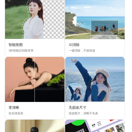
智能抠图
AI消除
3秒智能识别除背景
一键消除，不留痕迹
变清晰
无损改尺寸
告别渣画质
缩放图片，清晰不失真