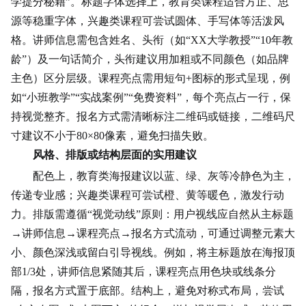
学提分秘籍”。标题字体选择上，教育类课程适合方正、思
源等稳重字体，兴趣类课程可尝试圆体、手写体等活泼风
格。讲师信息需包含姓名、头衔（如“XX大学教授”“10年教
龄”）及一句话简介，头衔建议用加粗或不同颜色（如品牌
主色）区分层级。课程亮点需用短句+图标的形式呈现，例
如“小班教学”“实战案例”“免费资料”，每个亮点占一行，保
持视觉整齐。报名方式需清晰标注二维码或链接，二维码尺
寸建议不小于80×80像素，避免扫描失败。
风格、排版或结构层面的实用建议
配色上，教育类海报建议以蓝、绿、灰等冷静色为主，
传递专业感；兴趣类课程可尝试橙、黄等暖色，激发行动
力。排版需遵循“视觉动线”原则：用户视线应自然从主标题
→讲师信息→课程亮点→报名方式流动，可通过调整元素大
小、颜色深浅或留白引导视线。例如，将主标题放在海报顶
部1/3处，讲师信息紧随其后，课程亮点用色块或线条分
隔，报名方式置于底部。结构上，避免对称式布局，尝试