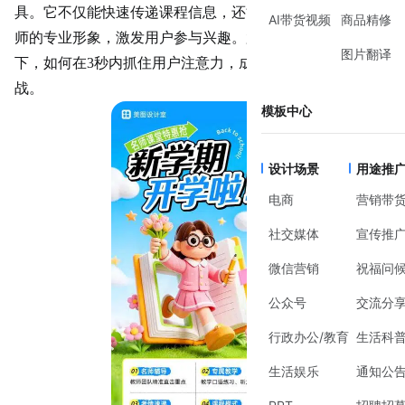
具。它不仅能快速传递课程信息，还能通过视觉设计传递讲
AI带货视频
商品精修
师的专业形象，激发用户参与
兴趣
。尤其在信息过载的当
图片翻译
下，如何在3秒内抓住用户注意力，成为海报设计的核心挑
战。
模板中心
设计场景
用途推
电商
营销带
社交媒体
宣传推
微信营销
祝福问
公众号
交流分
行政办公/教育
生活科
生活娱乐
通知公