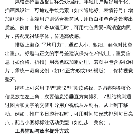
风格选择需匹配目标受众偏好。年轻用户偏好扁平化、
插画风设计，可通过手绘元素（如卡通地标、表情符号）增
加趣味性；高端用户则适合极简风，用留白和单色背景突出
质感。例如，推广奢华酒店时，可用纯色背景+高清室内照
片，搭配无衬线字体，传递高级感。
排版上避免“平均用力”，通过大小、粗细、颜色对比突
出重点。标题与正文的字号差建议保持在2倍以上，重要信
息（如价格、折扣）用亮色或加粗处理。若图中包含
多张图
片
，需统一裁剪比例（如1:1正方形或16:9横版），保持视觉
整齐。
结构上可采用“F型”或“Z型”阅读路径。F型结构将核心
信息放在左上角，次要信息沿垂直方向排列；Z型结构则通
过图片和文字的交替引导用户视线从左到右、从上到下移
动。例如，推广多日游行程时，可用时间轴形式排列每日亮
点，配合
小图标
标注活动类型（如徒步、美食）。
工具辅助与效率提升方式