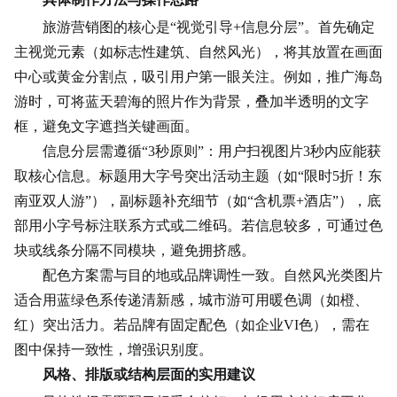
旅游营销图的核心是“视觉引导+信息分层”。首先确定
主视觉元素（如标志性建筑、自然风光），将其放置在画面
中心或黄金分割点，吸引用户第一眼关注。例如，推广海岛
游时，可将蓝天碧海的照片作为背景，叠加半透明的文字
框，避免文字遮挡关键画面。
信息分层需遵循“3秒原则”：用户扫视图片3秒内应能获
取核心信息。标题用大字号突出活动主题（如“限时5折！东
南亚双人游”），副标题补充细节（如“含机票+酒店”），底
部用小字号标注联系方式或二维码。若信息较多，可通过色
块或线条分隔不同模块，避免拥挤感。
配色方案需与目的地或品牌调性一致。自然风光类图片
适合用蓝绿色系传递清新感，城市游可用暖色调（如橙、
红）突出活力。若品牌有固定配色（如企业VI色），需在
图中保持一致性，增强识别度。
风格、排版或结构层面的实用建议