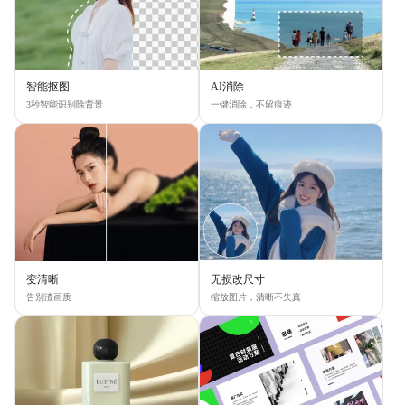
智能抠图
AI消除
3秒智能识别除背景
一键消除，不留痕迹
变清晰
无损改尺寸
告别渣画质
缩放图片，清晰不失真