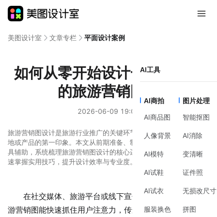
美图设计室
文章专栏
平面设计案例
如何从零开始设计一张吸引人
AI工具
的旅游营销图？
AI商拍
图片处理
2026-06-09 19:02
AI商品图
智能抠图
旅游营销图设计是旅游行业推广的关键环节，直接影响用户对目的
人像背景
AI消除
地或产品的第一印象。本文从前期准备、制作方法、风格建议到工
具辅助，系统梳理旅游营销图设计的核心逻辑，适合零基础用户快
AI模特
变清晰
速掌握实用技巧，提升设计效率与专业度。
AI试鞋
证件照
AI试衣
无损改尺寸
在社交媒体、旅游平台或线下宣传中，一张高质量的
旅
服装换色
拼图
游营销
图能快速抓住用户注意力，传递目的地特色或产品优