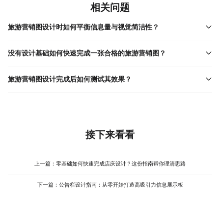
相关问题
旅游营销图设计时如何平衡信息量与视觉简洁性？
旅游营销图需在有限空间内传递关键信息，同时避免画面拥挤。核
心方法是“核心信息突出+次要信息隐藏”。例如，主标题用大字号突
没有设计基础如何快速完成一张合格的旅游营销图？
出活动主题（如“暑期特惠！三亚5日游”），副标题补充细节（如“含
非专业设计师可通过“模板修改+基础调整”完成旅游营销图设计。首
机票+酒店”），联系方式或二维码用小字号放在角落。若信息较
先选择与目标场景匹配的模板（如社交媒体图、线下海报），替换
旅游营销图设计完成后如何测试其效果？
多，可通过色块或线条分隔模块，或使用“展开查看”等交互设计（如
模板中的图片和文字为自身内容，注意保持图片质量（高清、无水
长图海报）。美图设计室的模板库中有多款分层设计模板，用户可
测试旅游营销图效果需从“用户视角”和“数据反馈”两方面入手。用户
印）和文案简洁性。其次调整配色方案，若品牌有固定颜色，直接
直接替换内容，无需手动调整布局，既能保证信息完整，又能保持
视角测试可邀请目标受众（如同事、朋友或潜在客户）快速浏览图
替换模板主色；若无固定要求，可选择与景点风格一致的颜色（如
视觉简洁，适合新手快速上手。
片，记录他们3秒内获取的信息（如是否注意到活动主题、价格、联
海岛游用蓝绿色系）。最后检查信息层级，确保标题、价格、联系
系方式）以及第一印象（如“是否吸引人”“是否想进一步了解”）。数
方式等核心信息突出。美图设计室的 操作流程 简单，支持拖拽式编
据反馈则需通过实际投放收集，例如在社交媒体发布后，监测点击
接下来看看
辑和智能排版，即使没有设计经验，也能通过修改模板快速完成专
率、互动率（点赞、评论、分享）以及转化率（咨询量、订单
业级旅游营销图，减少反复修改的时间成本。
量）。若数据不理想，需分析问题（如信息不突出、风格不匹
配），针对性调整设计。美图设计室提供多种尺寸模板，可一键生
上一篇：
零基础如何快速完成店庆设计？这份指南帮你理清思路
成适合不同平台的图片（如微信封面、朋友圈海报），避免因尺寸
问题影响投放效果，同时其素材库丰富，能快速替换元素进行A/B测
下一篇：
公告栏设计指南：从零开始打造高吸引力信息展示板
试，优化最终设计。