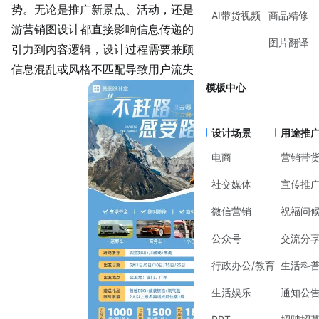
势。无论是推广新景点、活动，还是吸引潜在游客咨询，旅
AI带货视频
商品精修
游营销图设计都直接影响信息传递的效率和效果。从视觉吸
图片翻译
引力到内容逻辑，设计过程需要兼顾美学与实用性，避免因
信息混乱或风格不匹配导致用户流失。
模板中心
设计场景
用途推
电商
营销带
社交媒体
宣传推
微信营销
祝福问
公众号
交流分
行政办公/教育
生活科
生活娱乐
通知公