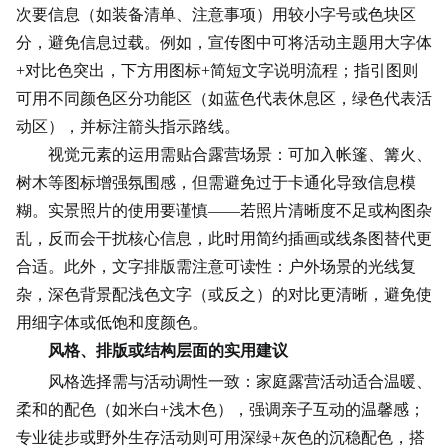
次要信息（如装备清单、注意事项）用较小字号或色块区
分，避免信息过载。例如，宣传图中可将活动主题用大字体
+对比色突出，下方用图标+简短文字说明流程；指引图则
可用不同颜色区分功能区（如蓝色代表休息区，绿色代表活
动区），并标注箭头指示路线。
视觉元素的运用需贴合露营场景：可加入帐篷、篝火、
树木等图标增强
氛围感
，但需避免过于卡通化导致信息模
糊。实景照片的使用要谨慎——若照片清晰度不足或构图杂
乱，反而会干扰核心信息，此时用简约插画或线条图替代更
合适。此外，文字排版需注意可读性：户外场景的光线复
杂，深色背景配浅色文字（或反之）的对比更清晰，避免使
用细字体或低饱和度颜色。
风格、排版或结构层面的实用建议
风格选择需与活动调性一致：家庭露营活动适合温暖、
柔和的配色（如米白+浅木色），强调亲子互动的温馨感；
专业徒步或野外生存活动则可用深绿+灰色的沉稳配色，搭