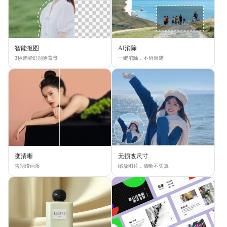
智能抠图
AI消除
3秒智能识别除背景
一键消除，不留痕迹
变清晰
无损改尺寸
告别渣画质
缩放图片，清晰不失真