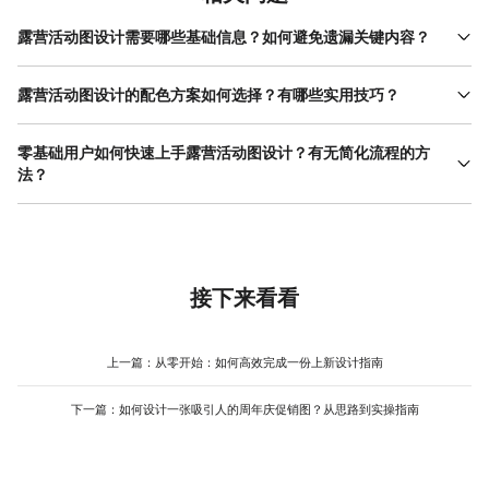
露营活动图设计需要哪些基础信息？如何避免遗漏关键内容？
露营活动图设计的基础信息需围绕“活动核心”展开，通常包括时间
（活动日期、具体时段）、地点（营地名称、集合点坐标）、流程
露营活动图设计的配色方案如何选择？有哪些实用技巧？
（签到、活动环节、结束时间）、联系方式（组织者电话、紧急 联
露营活动图设计的配色需兼顾“氛围感”和“可读性”。家庭露营活动适
系人 ）等。若为指引图，还需标注功能区位置（帐篷区、洗手间、
合温暖系配色（如米白+浅木色、浅蓝+淡粉），能传递轻松、友好
零基础用户如何快速上手露营活动图设计？有无简化流程的方
急救点）、路线指示（从集合点到营地的路径）、安全提示（禁止
的氛围；专业徒步或野外生存活动则可用沉稳系配色（如深绿+灰
法？
明火、野生动物注意事项）等。避免遗漏的关键是“换位思考”：假设
色、藏蓝+卡其），突出实用性和专业性。实用技巧包括：主色占画
自己是参与者，最需要知道哪些信息才能顺利参与活动？例如，新
零基础用户快速上手露营活动图设计的关键是“利用模板+分步修
面60%-70%（如背景色），辅助色占20%-30%（如图标或标题
手可能更关注装备清单和安全提示，而资深爱好者可能更在意活动
改”。以美图设计室为例，其露营主题模板已预设了常见场景的布局
色），点缀色占10%以下（如按钮或强调文字）；避免使用超过3种
流程和特色环节。美图设计室的露营主题模板中已预设了常见信息
（如宣传海报、路线图、活动日程表），用户只需替换文字、图片
主色，否则易显杂乱；深色背景配浅色文字（或反之）的对比更清
模块，用户可直接调用并补充细节，减少遗漏风险。
和配色即可完成设计。具体流程可简化为：选择模板→修改文字
晰，适合户外场景的光线条件。若对配色不敏感，可使用美图设计
（活动名称、时间、地点等）→替换图片（营地实景、活动照片）
接下来看看
室的“智能配色”功能，上传主色后自动生成协调的配色方案，减少反
→调整配色（根据活动调性选择主色）→导出图片。每一步都有明
复调整的时间。
确的操作指引，即使无设计经验也能快速完成。此外，美图设计室
的素材库中包含大量露营相关图标（帐篷、篝火、指南针）和背景
上一篇：
从零开始：如何高效完成一份上新设计指南
图，可直接调用，避免自行搜索素材的时间成本，进一步简化设计
流程。
下一篇：
如何设计一张吸引人的周年庆促销图？从思路到实操指南