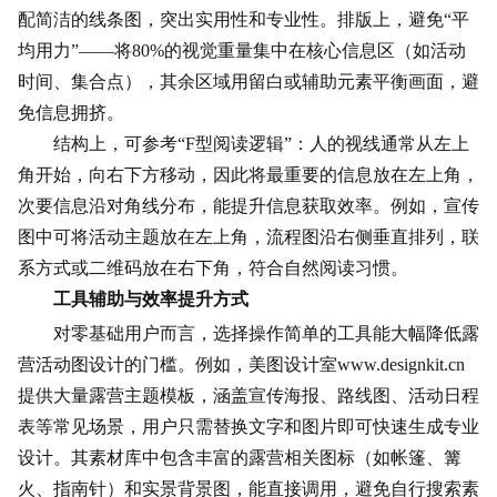
配简洁的线条图，突出实用性和专业性。排版上，避免“平
均用力”——将80%的视觉重量集中在核心信息区（如活动
时间、集合点），其余区域用留白或辅助元素平衡画面，避
免信息拥挤。
结构上，可参考“F型阅读逻辑”：人的视线通常从左上
角开始，向右下方移动，因此将最重要的信息放在左上角，
次要信息沿对角线分布，能提升信息获取效率。例如，宣传
图中可将活动主题放在左上角，流程图沿右侧垂直排列，
联
系方式
或二维码放在右下角，符合自然阅读习惯。
工具辅助与效率提升方式
对零基础用户而言，选择操作简单的工具能大幅降低露
营活动图设计的门槛。例如，美图设计室www.designkit.cn
提供大量露营主题模板，涵盖宣传海报、路线图、
活动日
程
表等常见场景，用户只需替换文字和图片即可快速生成专业
设计。其素材库中包含丰富的露营相关图标（如帐篷、篝
火、指南针）和实景背景图，能直接调用，避免自行搜索素