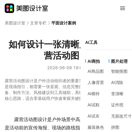
美图设计室
文章专栏
平面设计案例
如何设计一张清晰又实用的露
AI工具
营活动图？
AI商拍
图片处理
2026-06-09 19:02
AI商品图
智能抠图
露营活动图设计是户外活动组织者的重要需求，无论是活动宣传还
人像背景
AI消除
是现场指引，都需要一张直观、信息完整的活动图。本文从前期准
备、制作方法、风格建议到工具辅助，系统讲解露营活动图设计的
AI模特
变清晰
核心思路，适合零基础用户快速掌握关键技巧。
AI试鞋
证件照
AI试衣
无损改尺寸
露营活动
图设计是户外场景中高频出现的需求——无论
服装换色
拼图
是活动前的宣传海报、现场的路线指引，还是活动后的回顾