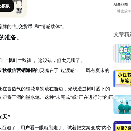
AI商品图
此模板
一键生成海
牌的“社交货币”和“情感载体”。
文章精
的准备。
”“枫叶”“秋裤”。这没错，但太无聊了。
立秋微信营销海报
的灵魂在于“过渡感”——既有夏末的
还在冒热气的桂花拿铁放在窗边，光线透过树叶洒下的
即将干涸的墨水笔。这种“未完成”或“正在进行时”的画
天”
八百遍了，用户看一眼就划走了。试着把文案变成“内心