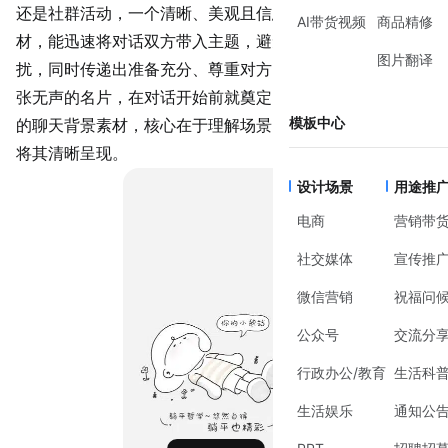
还是社群活动，一个清晰、美观且信息明确的
聊天背景
素
AI带货视频
商品精修
材，能迅速将对话双方带入主题，避免背景杂乱带来的干
图片翻译
扰，同时传递出准备充分、尊重对方的专业态度。它就像一
张无声的名片，在对话开始前就奠定了基调。制作一份合适
模板中心
的聊天背景素材，核心在于理解场景需求，并通过视觉元素
将其清晰呈现。
设计场景
用途推
电商
营销带
社交媒体
宣传推
微信营销
祝福问
公众号
交流分
行政办公/教育
生活科
生活娱乐
通知公