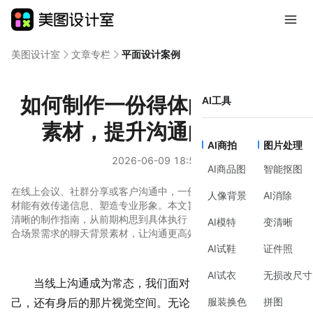
美图设计室
文章专栏
平面设计案例
如何制作一份得体的聊天背景
AI工具
素材，提升沟通的专业感
AI商拍
图片处理
2026-06-09 18:55
AI商品图
智能抠图
在线上会议、社群分享或客户沟通中，一份精心设计的聊天背景素
人像背景
AI消除
材能有效传递信息、塑造专业形象。本文旨在为设计新手提供一份
清晰的制作指南，从前期构思到具体执行，逐步讲解如何制作出符
AI模特
变清晰
合场景需求的聊天背景素材，让沟通更高效、视觉更统一。
AI试鞋
证件照
AI试衣
无损改尺寸
当线上沟通成为常态，我们面对的不仅是摄像头前的自
服装换色
拼图
己，还有身后的那片视觉空间。无论是工作汇报、产品介绍