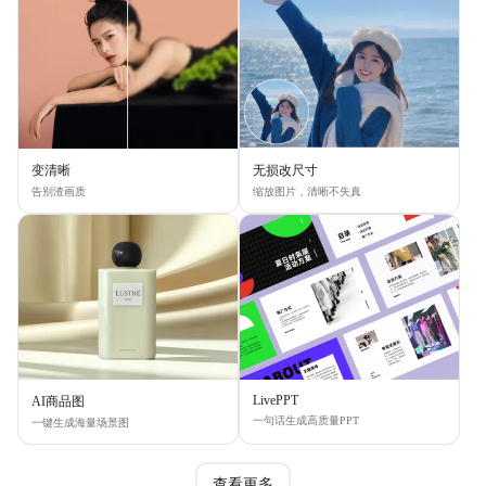
变清晰
无损改尺寸
告别渣画质
缩放图片，清晰不失真
LivePPT
AI商品图
一句话生成高质量PPT
一键生成海量场景图
查看更多