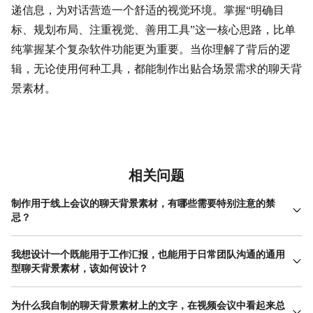
递信息，为对话营造一个舒适的视觉环境。掌握“明确目
标、规划布局、注重视觉、善用工具”这一核心思路，比单
纯掌握某个复杂软件功能更为重要。当你理解了背后的逻
辑，无论使用何种工具，都能制作出贴合场景需求的聊天背
景素材。
相关问题
制作用于线上会议的聊天背景素材，有哪些需要特别注意的禁
忌？
制作线上会议用的聊天背景素材，首要原则是避免干扰。切忌使用
颜色过于鲜艳、 图案 复杂或带有动态效果的背景，这会严重分散与
我想设计一个既能用于工作汇报，也能用于日常团队沟通的通用
会者的注意力。文字信息不宜过多过密，只需展示最必要的身份信
型聊天背景素材，该如何设计？
息和会议主题即可，确保在摄像头较小的取景范围内也能清晰辨
设计通用型聊天背景素材的关键在于“核心信息固定，次要信息可弱
认。另一个禁忌是侵犯版权，避免随意使用网络上的明星肖像、动
化”。建议采用极简风格。将最核心且不变的信息，如你的姓名、公
为什么我自制的聊天背景素材上的文字，在视频会议中看起来总
漫角色或有明确版权的图片作为背景。最后，务必在实际的会议软