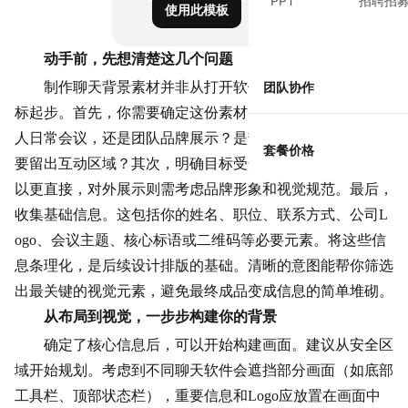
PPT
招聘招
使用此模板
动手前，先想清楚这几个问题
制作聊天背景素材并非从打开软件开始，而是从明确目
团队协作
标起步。首先，你需要确定这份素材的核心用途：是用于个
人日常会议，还是团队品牌展示？是静态信息展示，还是需
套餐价格
要留出
互动
区域？其次，明确目标受众。对内沟通的素材可
以更直接，对外展示则需考虑品牌形象和视觉规范。最后，
收集基础信息。这包括你的姓名、职位、
联系方式
、公司L
ogo、会议主题、核心标语或二维码等必要元素。将这些信
息条理化，是后续设计排版的基础。清晰的意图能帮你筛选
出最关键的视觉元素，避免最终成品变成信息的简单堆砌。
从布局到视觉，一步步构建你的背景
确定了核心信息后，可以开始构建画面。建议从安全区
域开始规划。考虑到不同聊天软件会遮挡部分画面（如底部
工具栏、顶部状态栏），重要信息和Logo应放置在画面中