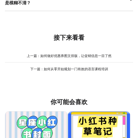
司或团队Logo，以恰当的比例固定在画面安全区域（通常在中上
是模糊不清？
件中预览效果，检查关键信息是否被软件自带的界面元素（如你的
部）。背景采用纯色或极其微妙的渐变纹理，确保在任何场合下都
视频头像、底部菜单栏）遮挡。一个专业的聊天背景素材应当背景
聊天背景素材上的文字模糊，通常由几个原因造成。首先是分辨率
显得稳重。对于“会议主题”这类每次会变的信息，可以在模板中预留
简洁、信息突出、无版权风险。对于新手，使用设计工具提供的专
不足。用于背景的图片或画布尺寸不能太小，建议直接设置为
一个位置，但日常沟通时可以选择留空或放一句团队口号。这样，
业模板可以有效规避这些问题，因为这些模板通常已经考虑了视觉
1920x1080像素（高清标准），以确保在任何屏幕上都能清晰显
你就拥有了一份基础版聊天背景素材。当需要用于具体汇报时，可
平衡和安全性，只需替换内容即可。
示。其次是字体选择不当。过于纤细或带有复杂装饰的字体在小尺
以快速在预留区域添加本次会议的主题标题；日常使用时，它又是
寸显示时容易粘连、模糊，应优先选用笔画清晰、结构稳健的无衬
接下来看看
一份简洁的个人身份标识。这种设计思路保证了品牌一致性，又兼
线字体（如黑体、微软雅黑等），并确保字号足够大。最后是颜色
具灵活性。利用一些在线设计工具的模板功能，可以轻松创建并保
对比度不够。浅灰字放在白色背景上，或者深灰字放在黑色背景
存这样一个基础模板，之后每次使用都能快速调用和微调，极大提
上，对比度低，自然显得模糊。确保文字与背景色有足够的明度
上一篇：
如何做好优惠券图文排版，让促销信息一目了然
升了制作不同场景下聊天背景素材的效率。
差。检查时，可以将制作好的聊天背景素材全屏显示，然后自己退
后几步观察，如果此时文字依然清晰可辨，那么在视频会议中通常
下一篇：
如何从零开始规划一门有效的语言课程培训
就不会有问题。对于不确定如何搭配的新手，直接参考专业设计工
具中模板的字体、字号和颜色组合，是一个快速有效的避坑方法。
你可能会喜欢