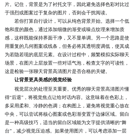
片。记住，背景是为了衬托文字，因此避免选择色彩对比过
于强烈或图案过于复杂的图片，否则会干扰阅读。
若你打算自行设计，可以从纯色背景开始。选择一个低
饱和度的颜色，通过添加细微的渐变或噪点纹理来增加质
感，这样既能保持界面干净，又不显单调。另一个思路是使
用重复的
几何
图案或线条，但务必将其透明度调低，使其成
为若隐若现的底层元素。在设计过程中，频繁模拟实际聊天
场景，在图片上层放置一些对话气泡，检查文字的可读性，
这是检验一张聊天背景高清图片是否合格的关键。
让背景更具美感的视觉经验
视觉层次的处理至关重要。优秀的聊天背景高清图片懂
得“后退”，将视觉焦点让给对话内容。这意味着在色彩上，
多采用柔和、冷静的色调；在构图上，避免将视觉重心放在
中央，可以尝试将核心图案或色彩渐变置于边缘区域。留白
是一种高级技巧，适当的留白区域能为文字提供清晰的“舞
台”，减少视觉压迫感。如果使用图片，可以考虑添加一层