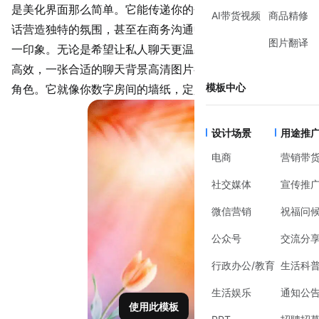
是美化界面那么简单。它能传递你的个性与品味，为日常对
AI带货视频
商品精修
话营造独特的氛围，甚至在商务沟通中塑造专业、可靠的第
图片翻译
一印象。无论是希望让私人聊天更温馨，还是让工作群聊更
高效，一张合适的聊天背景高清图片都扮演着无声却重要的
模板中心
角色。它就像你数字房间的墙纸，定义了空间的基调。
设计场景
用途推
电商
营销带
社交媒体
宣传推
微信营销
祝福问
公众号
交流分
行政办公/教育
生活科
生活娱乐
通知公
使用此模板