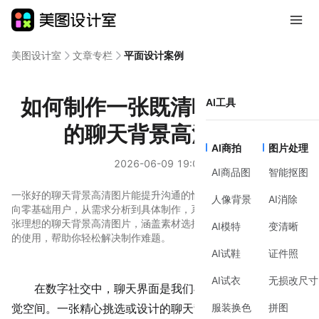
美图设计室
文章专栏
平面设计案例
如何制作一张既清晰又有氛围
AI工具
的聊天背景高清图片
AI商拍
图片处理
2026-06-09 19:00
AI商品图
智能抠图
一张好的聊天背景高清图片能提升沟通的愉悦感和专业度。本文面
人像背景
AI消除
向零基础用户，从需求分析到具体制作，系统性地讲解如何获得一
张理想的聊天背景高清图片，涵盖素材选择、设计要点及效率工具
AI模特
变清晰
的使用，帮助你轻松解决制作难题。
AI试鞋
证件照
AI试衣
无损改尺寸
在数字社交中，聊天界面是我们与他人
互动
最频繁的视
服装换色
拼图
觉空间。一张精心挑选或设计的
聊天背景
高清图片，远不止