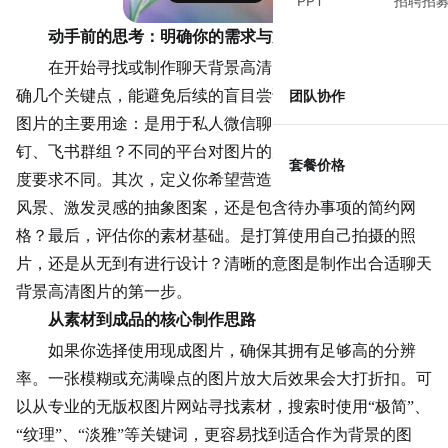
PPT
招聘招
动手前的思考：明确你的需求与方向
在开始寻找或制作聊天背景高清图片之前，花几分钟明
确几个关键点，能避免后续的盲目尝试。首先，想清楚这张
团队协作
图片的主要用途：是用于私人微信聊天，还是团队协作的钉
钉、飞书群组？不同的平台对图片的尺寸、比例和视觉干扰
套餐价格
度要求不同。其次，定义你希望营造的氛围。是宁静治愈的
风景、激发灵感的抽象图案，还是包含待办事项的简约网
格？最后，评估你的素材基础。是打算使用自己拍摄的照
片，还是从无到有进行设计？清晰的意图是制作出合适聊天
背景高清图片的第一步。
从素材到成品的核心制作思路
如果你选择使用现成图片，确保其拥有足够高的分辨
率。一张模糊或充满噪点的图片放大后效果会大打折扣。可
以从专业的无版权图片网站寻找素材，搜索时使用“极简”、
“纹理”、“淡雅”等关键词，更容易找到适合作为背景的图