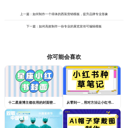
对你很有意义但画面本身非常简洁、宁静的高清照片（比如一片干
“商务”等关键词，快速找到一批风格合适的聊天背景高清图片模板进
净的天空、一杯咖啡的俯拍），然后通过添加白色半透明蒙层大幅
行微调，这比从零开始设计要快捷可靠得多。
降低其存在感，使其成为底色。核心原则是“弱化主体，强化氛围”。
上一篇：
如何制作一个得体的西装营销模板，提升品牌专业形象
你可以在美图设计室这类工具中，先选择一个简约的纯色背景模
板，然后轻松添加个性化的文字或图标元素，并自由调整其大小、
下一篇：
如何高效制作一份专业的展览宣传可编辑模板
位置和透明度。这种方式能确保你得到一张既清晰、不干扰阅读，
又暗含个人印记的聊天背景高清图片，整个过程对新手非常友好。
你可能会喜欢
十二星座博主都在用的封面密码，星座小红书封面标题这样写才吸睛
从零到一，用对方法让小红书种草笔记的流量自己找上门