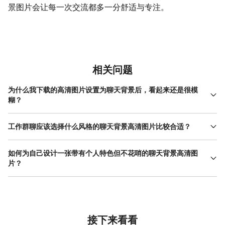
景图片会让每一次交流都多一分舒适与专注。
相关问题
为什么我下载的高清图片设置为聊天背景后，看起来还是很模
糊？
这通常由几个原因造成。首先，确保你下载的原始图片分辨率足够
高。许多网络图片看似清晰，但在小屏上观看与设置为需要充满整
工作群聊应该选择什么风格的聊天背景高清图片比较合适？
个手机屏幕的背景，对分辨率的要求截然不同。其次，部分社交软
工作群聊的聊天背景高清图片应以提升沟通效率和维持专业感为核
件在上传和设置背景时会自动压缩图片以节省流量和存储空间，这
心目标。建议选择极简、冷静的风格。低饱和度的纯色背景（如浅
如何为自己设计一张带有个人特色但不花哨的聊天背景高清图
会导致质量损失。解决方法是，在制作或选择聊天背景高清图片
灰、淡蓝、米白）是最安全且高效的选择，它能最大程度减少视觉
片？
时，优先使用尺寸远大于手机屏幕分辨率（例如，针对1080P屏
干扰，让文字和文件信息一目了然。也可以考虑非常微弱的纹理或
幕，使用宽度在2000像素以上）的图片，并尽量选择PNG或高质量
打造个人特色的聊天背景高清图片，关键在于“克制地表达”。不建议
几何线条背景，但务必保证其对比度极低。避免使用人物、复杂风
JPG格式。在工具中导出时，选择“高清”或“原画质”选项。最后，直
使用自拍照或色彩鲜艳的图片作为全幅背景。可以尝试以下方法：
景或动态图案。另一个实用思路是使用包含简易周历、项目进度关
接通过手机相册设置背景，比在聊天软件内选择图片，有时能保留
将你喜欢的某个符号、字母（如姓名首字母）或简单线条图案，以
键词或团队 座右铭 的极简设计背景，这能将背景的功能性从装饰提
更多细节。使用专业设计工具提供的模板，能从根本上保证图片的
水印形式放置在背景的边角位置，并将颜色设置为与背景色相近
升到轻度信息辅助。制作这类背景时，务必留出大量空白区域给对
原始分辨率符合要求。
的、透明度很高的色调，使其似有似无。另一种方式是，选择一张
接下来看看
话内容。利用一些在线设计工具，可以直接搜索“工作”、“极简”、