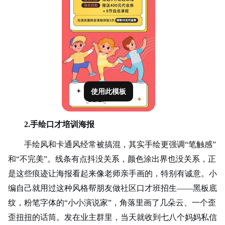
使用此模板
2.手绘口才培训海报
手绘风和卡通风经常被搞混，其实手绘更强调
“笔触感”
和“不完美”。线条有点抖没关系，颜色涂出界也没关系，正
是这些痕迹让海报看起来像老师亲手画的，特别有诚意。小
编自己就用过这种风格帮朋友做社区口才班招生——黑板底
纹，粉笔字体的“小小演说家”，角落里画了几朵云、一个歪
歪扭扭的话筒。发在业主群里，当天就收到七八个妈妈私信