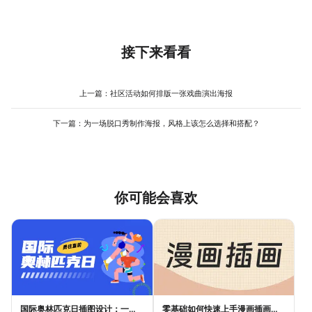
所有家长都能把自己孩子代入进去。如果机构坚持用真人实拍，优
名学员通过朗诵考级”；“师从著名播音员”不如“曾任职省台新闻主
金色或荧光绿的字体，三米外就能锁定视线。小编实测过一组对比
先选舞台表演时的远景侧脸，或者孩子拿着话筒的手部特写。
播，参与国庆70周年献礼片配音”。家长和职场人早就不吃“资深”“著
数据：同一套课程海报，线上投流浅色版点击率高 12%，线下易拉
名”“首席”这一套了，他们想看的是数字、案例、可查证的履历。如
宝深色版咨询量多25%。没有绝对优劣，看你在哪打仗。
果你是新机构、新老师，实在没那么多光环可写，就写 解决了什么
接下来看看
具体问题 ——比如“帮助不敢开会的技术主管，3个月后主动提出部
门汇报”。真实的故事永远比堆头衔打动人。
上一篇：
社区活动如何排版一张戏曲演出海报
下一篇：
为一场脱口秀制作海报，风格上该怎么选择和搭配？
你可能会喜欢
国际奥林匹克日插图设计：一张好海报，不是画出来的
零基础如何快速上手漫画插画创作？实用指南来了