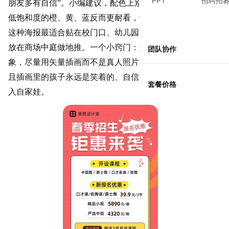
PPT
招聘招
朋友多有自信”。小编建议，配色上别用太刺激的荧光色，
低饱和度的橙、黄、蓝反而更耐看，也显得机构审美在线。
这种海报最适合贴在校门口、幼儿园周边，或者做成易拉宝
放在商场中庭做地推。一个小窍门：如果海报上要放孩子形
团队协作
象，尽量用矢量插画而不是真人照片，没有肖像权风险，而
且插画里的孩子永远是笑着的、自信的，家长看到会自动代
套餐价格
入自家娃。