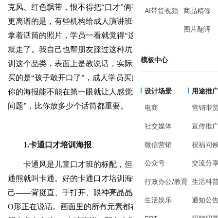
克风、红色飘带，恨不得把“口才”俩字写成书法体再烫金。
AI带货视频
商品精修
更离谱的是，有些机构给成人演讲班做海报，放了个小朋友
图片翻译
拿着话筒的照片，学员一看就觉得“这是教小孩的吧”，扭头
就走了。我自己也帮朋友踩过这种坑，后来才明白，口才培
模板中心
训这个品类，表面上是教说话，实际上是卖信心。儿童家长
买的是“孩子敢开口了”，成人学员买的是“上台不丢人了”。
设计场景
用途推
你的海报能不能在第一眼就让人感觉到“这个班能解决我的
问题”，比你放多少个话筒都重要。
电商
营销带
社交媒体
宣传推
微信营销
祝福问
1.卡通口才
培训海报
公众号
交流分
卡通风是儿童口才班的标配，但不是往画面里塞一只卡
通熊就叫卡通。好的卡通口才培训海报，主角一定是孩子自
行政办公/教育
生活科
己
——背挺直、手打开、眼神亮晶晶地看着前方，嘴巴张成
生活娱乐
通知公
O形正在说话。画面里的所有元素都在暗示“你看，这个小