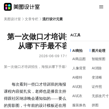
美图设计室
文章专栏
流行设计元素
第一次做口才培训招生，海报
AI工具
从哪下手最不容易翻车
AI商拍
图片处理
2026-06-09 17:53
AI商品图
智能抠图
第一次做口才培训招生，海报从哪下手最不容易翻车
人像背景
AI消除
AI模特
变清晰
每次看到一些口才培训班的海报，都替他们着急。明明
AI试鞋
证件照
课程内容挺扎实，老师也是播音主持专业出身，结果海报做
AI试衣
无损改尺寸
得跟社区纳凉晚会通知似的
——要么是站在舞台上拿着话筒
服装换色
拼图
的剪影图，十年前的设计模板还在用；要么是满屏的金色麦