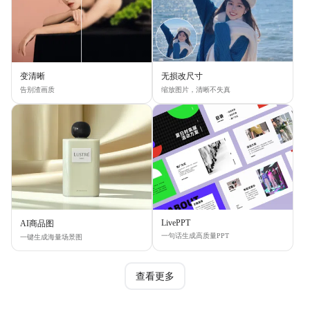
变清晰
无损改尺寸
告别渣画质
缩放图片，清晰不失真
LivePPT
AI商品图
一句话生成高质量PPT
一键生成海量场景图
查看更多