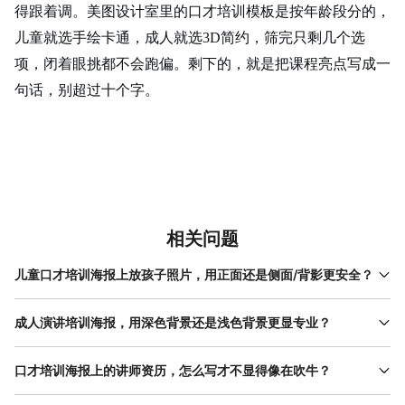
得跟着调。美图设计室里的口才培训模板是按年龄段分的，
儿童就选手绘卡通，成人就选
3D简约，筛完只剩几个选
项，闭着眼挑都不会跑偏。剩下的，就是把课程亮点写成一
句话，别超过十个字。
相关问题
儿童口才培训海报上放孩子照片，用正面还是侧面/背影更安全？
小编的建议是： 能用插画不用真人，用真人只用侧脸或背影 。正面
高清儿童照片涉及肖像权，哪怕是自己机构学员，也要签书面授权
成人演讲培训海报，用深色背景还是浅色背景更显专业？
书，很多家长其实不愿意孩子照片被公开宣传。退一步讲，即使拿
看渠道。 线上传播选浅色，线下展架选深色 。手机屏幕亮度参差不
到授权，照片里孩子的长相、表情、服装也会让部分家长产生 “这娃
齐，浅色背景（米白、浅灰、雾霾蓝）在暗光环境下依然清晰可
口才培训海报上的讲师资历，怎么写才不显得像在吹牛？
和我家娃不一样”的代入偏差。最稳妥的做法是用矢量插画，画一个
读，不会刺眼，也更容易融入朋友圈信息流。线下展架、电梯广告
张开嘴巴、自信微笑的小男孩或 小女孩 ，发型、肤色做模糊处理，
量化比头衔管用，具象比抽象可信 。 “十年教学经验”不如“辅导217
周围环境复杂，深色背景（深蓝、黑、墨绿）更能跳脱出来，配合