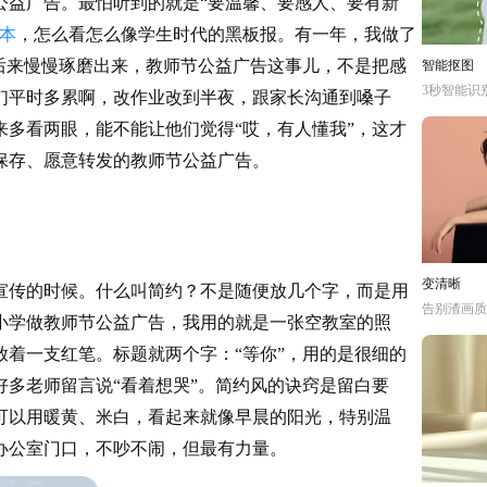
公益广告。最怕听到的就是
“要温馨、要感人、要有新
本
，怎么看怎么像学生时代的黑板报。有一年，我做了
后来慢慢琢磨出来，教师节公益广告这事儿，不是把感
智能抠图
3秒智能识
们平时多累啊，改作业改到半夜，跟家长沟通到嗓子
多看两眼，能不能让他们觉得“哎，有人懂我”，这才
保存、愿意转发的教师节公益广告。
变清晰
宣传的时候。什么叫简约？不是随便放几个字，而是用
告别渣画质
小学做教师节公益广告，我用的就是一张空教室的照
放着一支红笔。标题就两个字：
“等你”，用的是很细的
多老师留言说“看着想哭”。简约风的诀窍是留白要
可以用暖黄、米白，看起来就像早晨的阳光，特别温
办公室门口，不吵不闹，但最有力量。