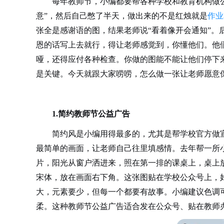
每年教师节，小编都要帮各种学校和教育机构做
意”，然后自己憋了半天，做出来的不是红烛就是
作业
张全是感谢语的图，结果老师说“看着像开会通知”。
恩的话写上去就行，得让老师感觉到，你懂他们。他
哑，还得应付各种检查。你做的图能不能让他们停下来
是关键。今天就跟大家唠唠，怎么做一张让老师愿意
1.简约教师节公益广告
简约风是小编用得最多的，尤其是帮学校官方做
最简单的画面，让老师自己往里填感情。去年帮一所
片，阳光从窗户洒进来，照在第一排的课桌上，桌上
宋体，放在画面右下角。这张图贴在学校公众号上，好
大，元素要少，但每一个都要有故事。小编建议色调
柔。这种教师节公益广告适合发在公众号、贴在教师