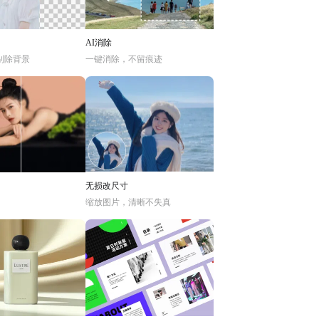
AI消除
别除背景
一键消除，不留痕迹
无损改尺寸
缩放图片，清晰不失真