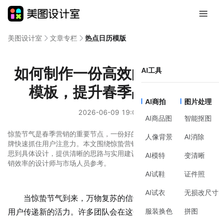
美图设计室
文章专栏
热点日历模版
如何制作一份高效的惊蛰营销
AI工具
模板，提升春季品牌活力
AI商拍
图片处理
2026-06-09 19:01
AI商品图
智能抠图
惊蛰节气是春季营销的重要节点，一份好的惊蛰营销模板能帮助品
人像背景
AI消除
牌快速抓住用户注意力。本文围绕惊蛰营销模板的制作，从前期构
思到具体设计，提供清晰的思路与实用建议，适合希望提升节气营
AI模特
变清晰
销效率的设计师与市场人员参考。
AI试鞋
证件照
AI试衣
无损改尺寸
当惊蛰节气到来，万物复苏的信号也意味着品牌需要向
服装换色
拼图
用户传递新的活力。许多团队会在这个节点策划
营销活动
，