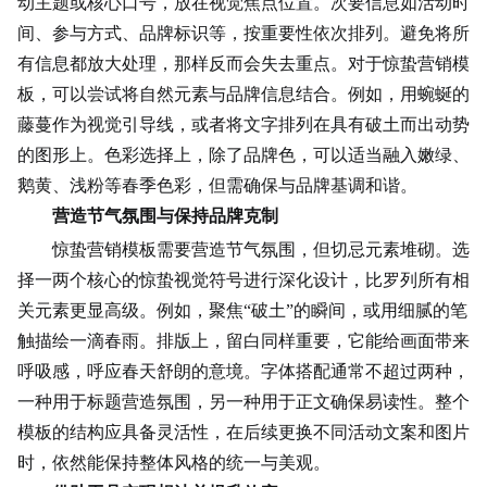
动主题或核心口号，放在视觉焦点位置。次要信息如活动时
间、参与方式、品牌标识等，按重要性依次排列。避免将所
有信息都放大处理，那样反而会失去重点。对于惊蛰营销模
板，可以尝试将自然元素与品牌信息结合。例如，用蜿蜒的
藤蔓作为视觉引导线，或者将文字排列在具有破土而出动势
的图形上。色彩选择上，除了品牌色，可以适当融入嫩绿、
鹅黄、浅粉等春季色彩，但需确保与品牌基调和谐。
营造节气氛围与保持品牌克制
惊蛰营销模板需要营造节气氛围，但切忌元素堆砌。选
择一两个核心的惊蛰视觉符号进行深化设计，比罗列所有相
关元素更显高级。例如，聚焦“破土”的瞬间，或用细腻的笔
触描绘一滴春雨。排版上，留白同样重要，它能给画面带来
呼吸感，呼应春天舒朗的意境。字体搭配通常不超过两种，
一种用于标题营造氛围，另一种用于正文确保易读性。整个
模板的结构应具备灵活性，在后续更换不同活动文案和图片
时，依然能保持整体风格的统一与美观。