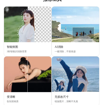
智能抠图
AI消除
3秒智能识别除背景
一键消除，不留痕迹
变清晰
无损改尺寸
告别渣画质
缩放图片，清晰不失真