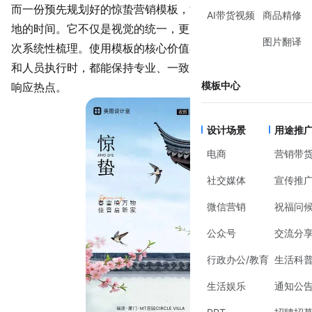
而一份预先规划好的
惊蛰营销模板
，能显著节省从
创意
到落
AI带货视频
商品精修
地的时间。它不仅是视觉的统一，更是对品牌春季形象的一
图片翻译
次系统性梳理。使用模板的核心价值在于，确保在不同渠道
和人员执行时，都能保持专业、一致的品牌调性，同时快速
模板中心
响应热点。
设计场景
用途推
电商
营销带
社交媒体
宣传推
微信营销
祝福问
公众号
交流分
行政办公/教育
生活科
生活娱乐
通知公