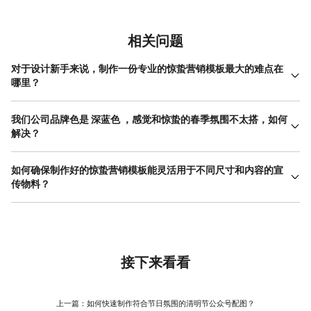
相关问题
对于设计新手来说，制作一份专业的惊蛰营销模板最大的难点在
哪里？
新手制作惊蛰营销模板的主要难点在于如何平衡节气元素与品牌调
性，以及构建清晰的视觉层次。新手容易陷入两个极端：要么过度
我们公司品牌色是 深蓝色 ，感觉和惊蛰的春季氛围不太搭，如何
使用惊蛰相关的图片、图标，导致画面杂乱、信息被淹没；要么过
解决？
于保守，做出的模板缺乏节气氛围，与普通广告无异。关键在于控
当品牌色与节气氛围存在差异时，制作惊蛰营销模板的关键在于巧
制核心视觉符号的数量，并用品牌色彩和字体对其进行“驯化”。建议
用辅助色和中性色，而非完全抛弃品牌色。可以将深蓝色作为背景
如何确保制作好的惊蛰营销模板能灵活用于不同尺寸和内容的宣
先确定一个主视觉符号（如一颗正在萌芽的种子），并以此为中心
色或重点信息（如Logo、核心标题）的颜色，确保品牌识别度。然
传物料？
布局文案和其他信息。使用在线设计工具时，可以直接筛选风格简
后，引入与春季、惊蛰相关的辅助色，如浅草绿、淡黄色或米白
约、布局清晰的现有惊蛰模板进行修改，这能有效解决排版和氛围
要确保惊蛰营销模板的灵活性，需要在设计之初就建立模块化思
色，作为画面中的点缀色、边框色或部分文字的颜色。例如，在深
营造的难题，大幅降低学习成本。
维。这意味着将模板划分为几个相对独立的功能区：主视觉区、主
蓝色背景上，使用白色或浅绿色的文字，并搭配一些线条纤细的绿
标题区、正文描述区、行动号召区和品牌标识区。每个区域的大小
色植物剪影。这样既保持了品牌的稳重感，又通过比例较小的清新
和位置应经过规划，使其在调整画布尺寸（如从方形海报变为长
色彩成功注入了春季活力。在美图设计室等工具中，可以方便地调
图）时，能够整体等比缩放或进行适应性位移，而非完全打乱。设
接下来看看
整模板中各个元素的颜色，实时预览搭配效果，快速找到最和谐的
计时尽量使用矢量元素或高清大图，避免缩放后失真。在具体操作
方案。
上，可以借助一些在线设计工具的“多尺寸适配”或“模板复制修改”功
能。例如，在美图设计室中完成一个核心版本的惊蛰营销模板后，
上一篇：
如何快速制作符合节日氛围的清明节公众号配图？