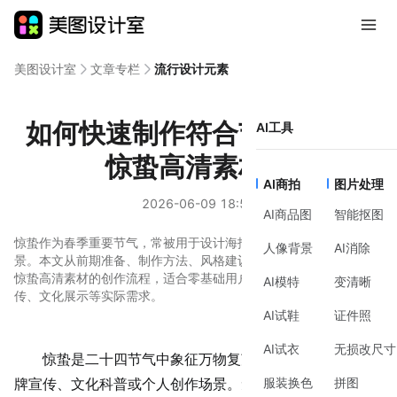
美图设计室
文章专栏
流行设计元素
如何快速制作符合节气主题的
AI工具
惊蛰高清素材？
AI商拍
图片处理
2026-06-09 18:57
AI商品图
智能抠图
惊蛰作为春季重要节气，常被用于设计海报、社交媒体配图等场
人像背景
AI消除
景。本文从前期准备、制作方法、风格建议到工具辅助，系统梳理
惊蛰高清素材的创作流程，适合零基础用户快速上手，满足节气宣
AI模特
变清晰
传、文化展示等实际需求。
AI试鞋
证件照
AI试衣
无损改尺寸
惊蛰是二十四节气中象征万物复苏的节点，常被用于品
服装换色
拼图
牌宣传、文化科普或个人创作场景。无论是设计节气海报、