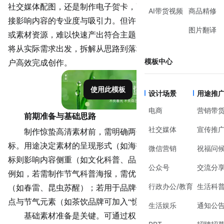
社交媒体配图，还是制作电子贺卡，高清素材的视觉表现直
AI带货视频
商品精修
接影响内容的专业度与吸引力。但许多用户因缺乏设计经验
图片翻译
或素材资源，难以快速产出符合主题的惊蛰高清素材。本文
将从实际需求出发，拆解从思路到落地的完整流程，帮助用
模板中心
户高效完成创作。
使用此模板
设计场景
用途推
电商
营销带
前期准备与基础思路
社交媒体
宣传推
制作惊蛰高清素材前，需明确两个核心问题：用途与目
标。用途决定素材的呈现形式（如海报、配图、封面），目
微信营销
祝福问
标则影响内容侧重（如文化科普、品牌促销、艺术创作）。
公众号
交流分
例如，若需制作节气科普海报，需优先突出惊蛰的物候特征
行政办公/教育
生活科
（如春雷、昆虫苏醒）；若用于品牌促销，则需结合产品特
点与节气元素（如茶饮品牌可加入“惊蛰饮春茶”的文案）。
生活娱乐
通知公
基础素材准备是关键。可通过权威渠道（如中国天气