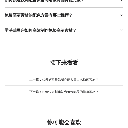
寻找传统元素可从两个方向入手：一是参考权威文化机构的内容，
如故宫博物院官网的节气专题、中国非物质文化遗产网的图库，这
惊蛰高清素材的配色方案有哪些推荐？
些平台提供的剪纸、水墨画等素材通常分辨率高且版权清晰；二是
惊蛰的配色可围绕“春意复苏”展开。传统方案推荐“胭脂红+松花绿
利用设计工具的内置资源，例如美图设计室www.designkit.cn的“节
+月白”：胭脂红象征春日花朵，松花绿代表嫩芽与草木，月白（浅
零基础用户如何高效制作惊蛰高清素材？
气元素库”中收录了大量惊蛰相关的传统图案（如春雷、昆虫、桃
灰蓝）作为背景色能平衡整体亮度，适合水墨、工笔风格；现代方
花），用户可直接搜索并下载使用，无需自行筛选，能大幅减少前
零基础用户的关键是“利用模板+简化操作”。首先，选择提供节气模
案可尝试“蜜瓜橙+薄荷绿+浅灰”：蜜瓜橙活泼温暖，薄荷绿清新自
期准备时间。此外，建议优先选择线条简洁、色彩单一的元素，便
板的设计工具（如美图设计室www.designkit.cn），在搜索栏输入
然，浅灰作为辅助色能提升高级感，适合扁平插画或年轻化设计。
于后期与其他素材组合。
“惊蛰”即可找到大量现成模板，涵盖海报、配图、封面等多种形式，
若使用设计工具，可直接在美图设计室www.designkit.cn的“配色方
用户只需替换文字与图片即可完成基础制作。其次，优先使用工具
案”中搜索“惊蛰”，系统会推荐多组适配的色彩组合，用户点击即可
的智能功能：例如“智能抠图”可快速提取素材中的主体（如花朵、昆
接下来看看
应用，避免自行调配的试错成本。
虫），避免手动描边的繁琐；“高清导出”能确保素材分辨率满足打印
或线上传播需求。最后，注意控制元素数量——模板中已预留文字
与图片位置，用户只需按提示填充内容，无需自行调整布局， 操作
上一篇：
如何从零开始制作高质量山水插画素材？
流程 简单，适合新手快速上手，减少反复修改的时间。
下一篇：
如何快速制作符合节气氛围的惊蛰素材？
你可能会喜欢