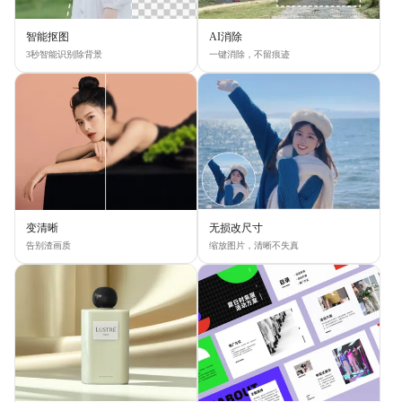
智能抠图
AI消除
3秒智能识别除背景
一键消除，不留痕迹
变清晰
无损改尺寸
告别渣画质
缩放图片，清晰不失真