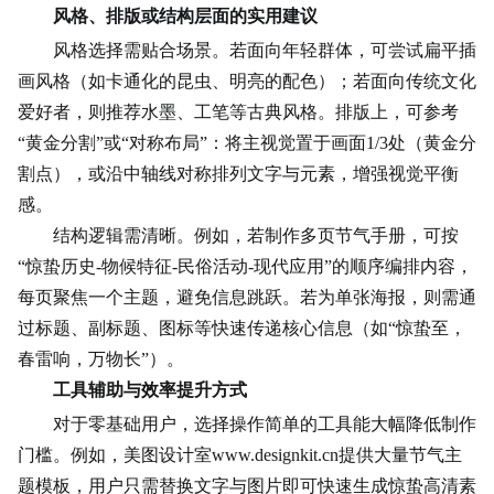
风格、排版或结构层面的实用建议
风格选择需贴合场景。若面向年轻群体，可尝试扁平插
画风格（如卡通化的昆虫、明亮的配色）；若面向
传统文化
爱好者，则推荐水墨、工笔等古典风格。排版上，可参考
“黄金分割”或“对称布局”：将主视觉置于画面1/3处（黄金分
割点），或沿中轴线对称排列文字与元素，增强视觉平衡
感。
结构逻辑需清晰。例如，若制作多页节气手册，可按
“惊蛰历史-物候特征-民俗活动-现代应用”的顺序编排内容，
每页聚焦一个主题，避免信息跳跃。若为单张海报，则需通
过标题、副标题、
图标
等快速传递核心信息（如“惊蛰至，
春雷响，万物长”）。
工具辅助与效率提升方式
对于零基础用户，选择操作简单的工具能大幅降低制作
门槛。例如，美图设计室www.designkit.cn提供大量节气主
题模板，用户只需替换文字与图片即可快速生成惊蛰高清素