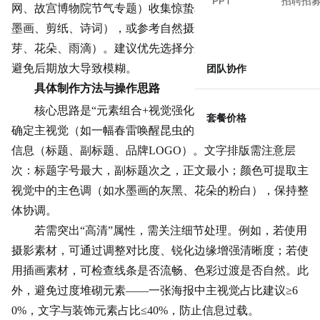
PPT
招聘招
网、故宫博物院节气专题）收集惊蛰相关的传统元素（如水
墨画、剪纸、诗词），或参考自然摄影中的春日场景（如嫩
芽、花朵、雨滴）。建议优先选择分辨率≥300dpi的图片，
避免后期放大导致模糊。
团队协作
具体制作方法与操作思路
核心思路是“元素组合+视觉强化”。以海报为例，可先
套餐价格
确定主视觉（如一幅春雷唤醒昆虫的水墨画），再叠加文字
信息（标题、副标题、品牌LOGO）。文字排版需注意层
次：标题字号最大，副标题次之，正文最小；颜色可提取主
视觉中的主色调（如水墨画的灰黑、花朵的粉白），保持整
体协调。
若需突出“高清”属性，需关注细节处理。例如，若使用
摄影素材，可通过调整对比度、锐化边缘增强清晰度；若使
用插画素材，可检查线条是否流畅、色彩过渡是否自然。此
外，避免过度堆砌元素——一张海报中主视觉占比建议≥6
0%，文字与装饰元素占比≤40%，防止信息过载。