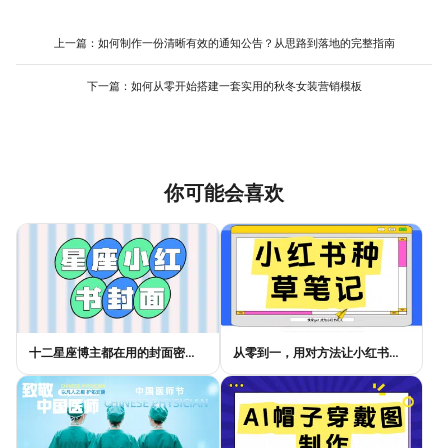
较多，版面也能显得条理清晰，而非杂乱无章。在线工具提供的网
务于内容而非干扰。最后，确保所有文字，特别是小字号正文，与
格线和参考线功能能很好地辅助实现整齐的排版。
背景有足够的对比度，这是可读性的底线。整个竞选海报在线制作
上一篇：
如何制作一份清晰有效的通知公告？从思路到落地的完整指南
过程，可以看作是一个“模仿-理解-微调”的学习过程。利用美图设计
室这类工具丰富的模板和简单的拖拽操作，你可以快速实践这些原
下一篇：
如何从零开始搭建一套实用的秋冬女装营销模板
则，在修改中积累经验，高效地产出视觉效果合格的作品。
你可能会喜欢
十二星座博主都在用的封面密码，星座小红书封面标题这样写才吸睛
从零到一，用对方法让小红书种草笔记的流量自己找上门