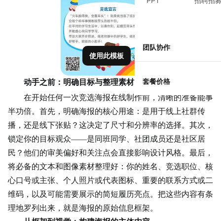
PPT
招聘招
团队协作
使用此模板
套餐价格
动手之前：明确目标与整理素材
在开始任何一次竞选海报在线制作前，清晰的准备能事
半功倍。首先，明确海报的核心用途：是用于线上社群传
播，还是线下张贴？这决定了尺寸和分辨率的选择。其次，
锁定你的目标观众——是同班同学、社团成员还是社区居
民？他们的审美偏好和关注点会直接影响设计风格。最后，
将必备的文本和图像素材整理好：你的姓名、竞选职位、核
心口号或主张、个人照片或代表图标、重要的
联系方式
或二
维码，以及可能需要展示的简短履历
亮点
。把这些内容有条
理地罗列出来，就是海报的原始信息框架。