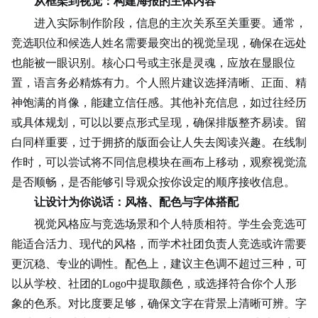
从框架到视觉：构建海报的主体内容
进入实际制作阶段，信息的主次关系至关重要。通常，
竞选职位和候选人姓名需要最突出的视觉呈现，确保在远处
也能被一眼识别。核心口号或主张是灵魂，应放在显眼位
置，语言务必精炼有力。个人照片建议选择清晰、正面、精
神饱满的肖像，能建立信任感。其他补充信息，如过往经历
或具体规划，可以以要点形式呈现，确保排版整齐易读。留
白同样重要，过于拥挤的版面会让人失去阅读
兴趣
。在线制
作时，可以尝试将不同信息模块在画布上移动，观察视觉流
是否顺畅，是否能够引导观众按你设定的顺序接收信息。
让设计为你说话：风格、配色与字体搭配
视觉风格应与竞选场景和个人特质相符。学生会竞选可
能适合活力、现代的风格，而学术社团负责人竞选或许需要
更沉稳、专业的调性。配色上，建议主色调不超过三种，可
以从学校、社团的Logo中提取颜色，或选择符合你
个人形
象
的色系。对比度要足够，确保文字在背景上清晰可辨。字