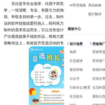
无论是学生会选举、社团干部竞选，还是社区代表推
AI带货视频
商品精修
举，一张清晰、专业、有吸引力的海报往往是候选人展示自
图片翻译
我、争取支持的第一步。过去，制作这样的海报可能需要专
业的软件技能或委托他人，耗时耗力。如今，竞选海报在线
模板中心
制作的需求应运而生，它让没有设计背景的普通人也能快速
产出视觉效果不错的作品，将精力更多地聚焦在内容提炼和
策略
传达
上，有效提升竞选活动的专业度和第一印象。
设计场景
用途推
电商
营销带
社交媒体
宣传推
微信营销
祝福问
公众号
交流分
行政办公/教育
生活科
生活娱乐
通知公