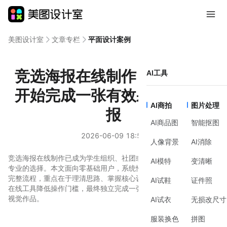
美图设计室
文章专栏
平面设计案例
竞选海报在线制作，如何从零
AI工具
开始完成一张有效果的宣传海
AI商拍
图片处理
报
AI商品图
智能抠图
2026-06-09 18:56
人像背景
AI消除
竞选海报在线制作已成为学生组织、社团或社区内部选举时高效且
AI模特
变清晰
专业的选择。本文面向零基础用户，系统性地介绍从构思到完成的
完整流程，重点在于理清思路、掌握核心设计原则，并借助合适的
AI试鞋
证件照
在线工具降低操作门槛，最终独立完成一张能清晰传达竞选信息的
视觉作品。
AI试衣
无损改尺寸
服装换色
拼图