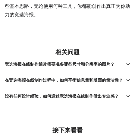
些基本思路，无论使用何种工具，你都能创作出真正为你助
力的竞选海报。
相关问题
竞选海报在线制作通常需要准备哪些尺寸和分辨率的图片？
这主要取决于海报的投放场景。如果是用于微信、微博等线上社交
媒体分享，常见的尺寸比例有 16:9（适用于公众号头图、朋友圈长
在竞选海报在线制作过程中，如何平衡信息量和版面的简洁性？
图）或 1:1（正方形），分辨率设置为72-150 DPI即可，文件格式
这是竞选海报在线制作中的一个关键挑战。平衡的秘诀在于严格的
通常为JPG或PNG。如果是用于线下打印张贴，则需要更精确的尺
信息分级和视觉引导。必须明确哪些是“一级信息”（如姓名、竞选职
没有任何设计经验，如何通过竞选海报在线制作做出专业感？
寸，如A3（297*420mm）或A4（210*297mm），并且分辨率必
位），需要最大字号和最突出的位置；哪些是“二级信息”（如核心口
须达到300 DPI以上，以确保打印清晰度。在进行竞选海报在线制
对于零基础用户，遵循一些基本法则是快速提升专业度的捷径。首
号），作为有力补充；哪些是“三级信息”（如个人经历、具体主
作时，许多设计平台会直接提供这些常用尺寸的模板，选择对应的
先，强烈建议从模板开始。专业的在线设计平台会提供由设计师制
张），可以以条目式简要呈现。务必舍弃一切不必要或重复的语
模板开始设计是最稳妥的方式，能避免后期调整的麻烦。使用类似
作的竞选海报模板，这些模板在配色、字体搭配和版式结构上已经
句。在排版上，利用对齐、分组和留白来创造秩序感：将相关的内
美图设计室这样的工具，其预设的模板库通常已优化了尺寸和分辨
过优化，你只需替换内容和图片，就能获得一个不错的基础。其
容在视觉上归为一组，与其它组保持适当距离；所有文字元素尽量
率，对新手非常友好。
次，克制地使用元素：坚持使用一套配色方案（可从模板中提
接下来看看
遵循一种对齐方式（如左对齐）。通过这样的分层处理，即使信息
取），最多使用两种字体，谨慎添加装饰图标或线条，确保它们服