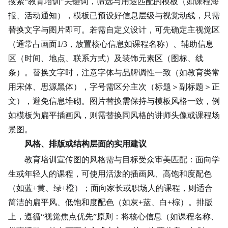
搜索“教育培训”关键词，筛选与用途匹配的模板（如课程海
报、活动通知），模板已预设好信息层级与视觉动线，只需
替换文字与图片即可。若需自定义设计，可先确定主视觉区
（通常占画面1/3，放置核心信息如课程名称）、辅助信息
区（时间、地点、
联系方式
）及装饰元素区（图标、线
条）。替换文字时，注意字体与品牌调性一致（如教育类常
用宋体、思源黑体），字号需区分主次（标题＞副标题＞正
文），避免信息堆砌。图片替换需保持与模板风格一致，例
如模板为扁平插画风，则需替换同风格的讲师头像或课程场
景图。
风格、排版或结构层面的实用建议
教育培训宣传图的风格需与目标受众审美匹配：面向学
生或
年轻人
的课程，可使用活泼的插画风、高饱和度配色
（如蓝+黄、绿+橙）；面向家长或职场人的课程，则适合
简洁的扁平风、低饱和度配色（如灰+蓝、白+棕）。排版
上，遵循“视觉焦点优先”原则：将核心信息（如课程名称、