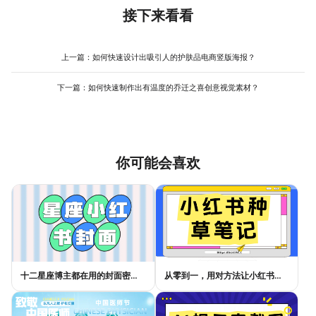
（如蓝+白、绿+灰），避免自行搭配导致杂乱。若需进一步优化，
（如课程时间、优惠活动）即可生成新版本，避免从零开始设计。
接下来看看
可调整元素位置（如将核心信息放在画面中心）或添加装饰元素
此外，使用“全局样式”功能可统一字体、配色方案，修改时只需调整
（如线条、图标），但需保持整体简洁。例如，美图设计室的 操作
样式设置，所有应用该样式的元素会自动更新，减少重复操作。例
流程 简单，支持直接拖拽素材替换，且内置大量教育培训模板，新
如，美图设计室支持分层编辑与多版本管理，且模板库覆盖常见教
上一篇：
如何快速设计出吸引人的护肤品电商竖版海报？
手也能快速完成专业设计，减少因操作复杂导致的返工。
育培训场景，修改时只需替换文字与图片，无需重新调整排版，可
显著提升制作效率，减少因反复修改导致的时间浪费。
下一篇：
如何快速制作出有温度的乔迁之喜创意视觉素材？
你可能会喜欢
十二星座博主都在用的封面密码，星座小红书封面标题这样写才吸睛
从零到一，用对方法让小红书种草笔记的流量自己找上门