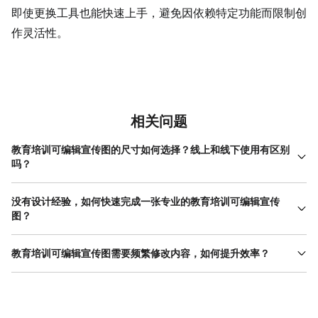
即使更换工具也能快速上手，避免因依赖特定功能而限制创
作灵活性。
相关问题
教育培训可编辑宣传图的尺寸如何选择？线上和线下使用有区别
吗？
线上使用的宣传图（如朋友圈、公众号封面）建议选择
1080×1920像素（竖版）或1200×800像素（横版），适配手机
没有设计经验，如何快速完成一张专业的教育培训可编辑宣传
屏幕阅读习惯；线下张贴的宣传图（如教室、公告栏）需根据实际
图？
打印尺寸调整，例如A4纸（210×297毫米）对应2480×3508像
零基础用户可优先选择“模板+微调”的方式：在设计工具中搜索“教育
素，A3纸（297×420毫米）对应3508×4961像素，分辨率需设置
培训”关键词，筛选评分高、下载量大的模板（这类模板通常已通过
教育培训可编辑宣传图需要频繁修改内容，如何提升效率？
为300dpi以保证打印清晰度。若不确定具体尺寸，可在设计工具中
用户验证，信息层级与视觉效果更合理），然后根据需求替换文
搜索“教育培训”模板，工具通常已预设好常见场景的尺寸，直接使用
频繁修改内容时，建议选择支持“分层编辑”与“多版本管理”的工具。
字、图片。替换时注意三点：文字需精简（标题不超过10字，正文
即可避免反复调整。例如，美图设计室的模板库覆盖线 上线 下全场
分层编辑可将文字、图片、背景等元素独立分层，修改某一层时不
不超过3行），避免信息过载；图片需与模板风格一致（如模板为扁
景，选择对应模板后，所有元素会自动适配尺寸，减少手动修改的
会影响其他元素（如调整标题位置时，背景图不会随之移动）；多
平插画风，则替换同风格的讲师头像）；配色可沿用模板预设方案
麻烦。
版本管理则可通过“复制项目”功能快速生成副本，仅修改关键信息