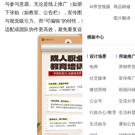
与参与意愿。无论是线上推广（如朋友圈、公众号）还是线
AI带货视频
商品精修
下张贴（如教室、公告栏），宣传图都需要兼顾信息清晰度
图片翻译
与视觉吸引力。而“可编辑”的特性，则让内容更新、多版本
适配或团队协作更高效，避免重复设计。
模板中心
设计场景
用途推
电商
营销带
社交媒体
宣传推
微信营销
祝福问
公众号
交流分
行政办公/教育
生活科
生活娱乐
通知公