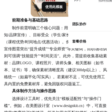
PPT
招聘招
使用此模板
前期准备与基础思路
团队协作
制作前需明确三个核心问题：用途（课程推广/活动通
知/品牌宣传）、目标受众（学生/家长/职场人）及核心信息
套餐价格
（课程优势/时间地点/优惠活动）。例如，面向家长的课程
宣传图需突出“提升成绩”“专业师资”等关键词，而职场培训
则可强调“技能提升”“时间灵活”。此外，需提前收集基础素
材：品牌LOGO、课程照片、讲师头像、相关图标（如书
本、证书）等，确保素材清晰度高（建议300dpi以上）、风
格统一（如扁平化/写实风）。若素材不足，可优先使用工
具内置的免费素材库，避免因版权问题返工。
具体制作方法与操作思路
选择设计工具时，优先关注“模板适配性”与“操作门
槛”。例如，在美图设计室（www.designkit.cn）中，可直接