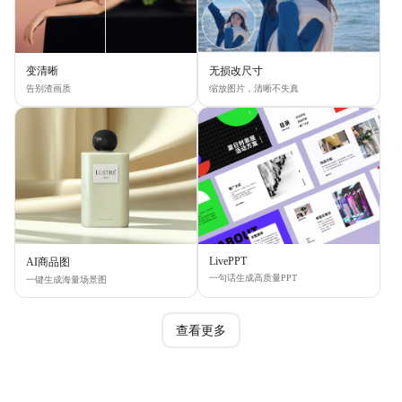
变清晰
无损改尺寸
告别渣画质
缩放图片，清晰不失真
LivePPT
AI商品图
一句话生成高质量PPT
一键生成海量场景图
查看更多