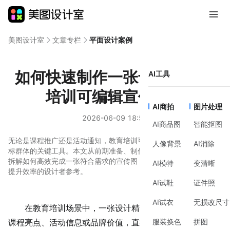
美图设计室
文章专栏
平面设计案例
如何快速制作一张专业的教育
AI工具
培训可编辑宣传图？
AI商拍
图片处理
2026-06-09 18:59
AI商品图
智能抠图
无论是课程推广还是活动通知，教育培训可编辑宣传图都是吸引目
人像背景
AI消除
标群体的关键工具。本文从前期准备、制作方法到风格优化，详细
拆解如何高效完成一张符合需求的宣传图，适合零基础用户或需要
AI模特
变清晰
提升效率的设计者参考。
AI试鞋
证件照
AI试衣
无损改尺寸
在教育培训场景中，一张设计精良的宣传图能快速传递
服装换色
拼图
课程
亮点
、活动信息或品牌价值，直接影响受众的第一印象