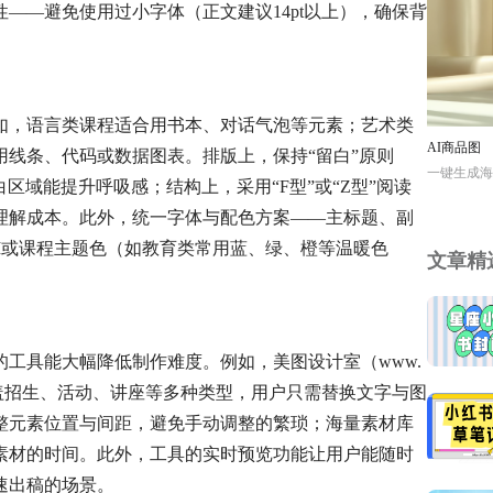
——避免使用过小字体（正文建议14pt以上），确保背
如，语言类课程适合用书本、对话气泡等元素；艺术类
AI商品图
线条、代码或数据图表。排版上，保持“留白”原则
一键生成海
白区域能提升呼吸感；结构上，采用“F型”或“Z型”阅读
理解成本。此外，统一字体与配色方案——主标题、副
I或课程主题色（如教育类常用蓝、绿、橙等温暖色
文章精
工具能大幅降低制作难度。例如，美图设计室（www.
板，覆盖招生、活动、讲座等多种类型，用户只需替换文字与图
整元素位置与间距，避免手动调整的繁琐；海量素材库
素材的时间。此外，工具的实时预览功能让用户能随时
速出稿的场景。