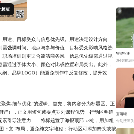
此模板
：用途、目标受众与信息优先级。用途决定设计方向
则需强调时间、地点与参与价值；目标受众影响风格选
智能抠图
，职场培训则更适合简洁商务风；信息优先级需通过视
3秒智能识
息需通过字体大小、颜色对比或位置布局突出。此外，
纲、品牌LOGO）能避免制作中反复修改，提升效
觉聚焦-细节优化”的逻辑。首先，将内容分为标题区、正
on编程”），正文用短句或要点罗列课程优势，行动区明确
变清晰
素引导注意力——将标题置于海报顶部1/3处，用加粗
告别渣画质
上图下文”布局，避免纯文字堆砌；行动区可添加箭头或按