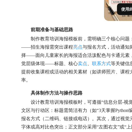
使用
前期准备与基础思路
制作教育培训海报模板前，需明确三个核心问题
——招生海报需突出课程
亮点
与报名方式，活动通知
择——面向儿童家长的海报适合活泼配色与卡通元素
觉层级体现——标题、核心
卖点
、
联系方式
等关键信
提前收集课程或活动的相关素材（如讲师照片、课程大
率。
具体制作方法与操作思路
设计教育培训海报模板时，可遵循“信息分层-视
文区与行动区：标题需简洁有力（如“3天掌握Pyth
报名方式（二维码、链接或电话）。其次，通过视觉元
字体或高对比色突出；正文部分采用“左图右文”或“