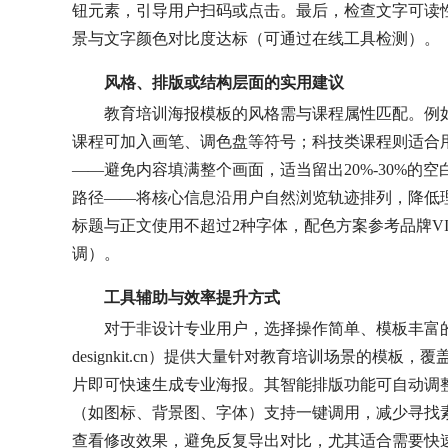
钮元素，引导用户扫码或点击。最后，检查文字可读性
景与文字颜色对比度达标（可通过在线工具检测）。
风格、排版或结构层面的实用建议
教育培训海报模板的风格需与课程属性匹配。例
课程可加入画笔、调色盘等符号；科技类课程则适合用
——避免内容填满整个画面，适当留出20%-30%的空
路径——将核心信息沿用户自然浏览轨迹排列，降低
标题与正文使用不超过2种字体，配色方案参考品牌V
调）。
工具辅助与效率提升方式
对于非设计专业用户，选择操作简单、模板丰富的
designkit.cn）提供大量针对教育培训场景的模
片即可快速生成专业海报。其智能排版功能可自动调
（如图标、背景图、字体）支持一键调用，减少寻找
查看修改效果，避免反复导出对比，尤其适合需要快