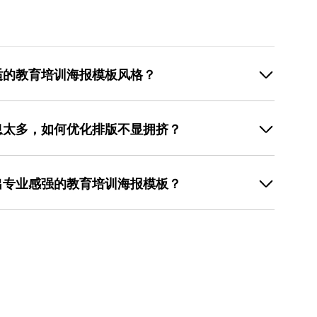
适的教育培训海报模板风格？
如，儿童启蒙类课程适合活泼的卡通风格，可使用圆润字
技能类课程更适合简洁商务风，选择无衬线字体、低饱和度
息太多，如何优化排版不显拥挤？
试手绘或抽象风格，搭配自由布局与艺术字体。美图设计
模板库按课程类型分类，用户可直接筛选符合需求的风格，避免从零
-视觉引导”三步优化。首先，删除冗余信息（如“欢迎参
图标、背景）均与课程主题强关联，能快速传递课程价
地点、核心卖点与报名方式；其次，用字体大小、颜色与加
出专业感强的教育培训海报模板？
，正文用14-16pt常规字体，重点信息（如“限时免
段、加项目符号或留白划分内容区块，避免大段文字堆砌。
-微调细节”的流程快速上手。首先，选择与课程类型匹配的
文字层级并调整间距，用户只需输入内容，工具会生成多
活动通知选“活动宣传”分类）；其次，替换模板中的文字与
优化拥挤的页面。
填入对应位置，上传课程相关图片（如教室环境、学员作
大小、修改配色方案至与品牌一致）。美图设计室的 操
且模板中的元素（如图标、背景）均已按专业标准搭配，
减少反复修改的次数，提升制作效率。