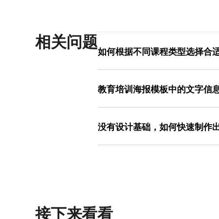
相关问题
如何根据不同课程类型选择合
课程类型直接影响海报风格的选择。例
体、鲜艳配色与动物/植物元素；职场
教育培训海报模板中的文字信
配色与数据图表；艺术创作类课程可尝
室（www.designkit.cn）的
文字过多时，需通过“信息精简-层级划分
设计的试错成本。其模板中的元素（如
加”等套话），保留课程名称、时间、
值，减少用户自行搭配的时间。
没有设计基础，如何快速制作
粗区分层级——标题用24pt以上加粗字体
费”）用高对比色突出；最后，通过分
非设计用户可通过“套用模板-替换元素
美图设计室的智能排版功能可自动识别
模板（如招生海报选“课程推广”分类，
种排版方案供选择，尤其适合新手快速
图片——将课程名称、时间、讲师信息
品）；最后，微调细节（如调整标题字体
作流程 简单，所有功能均有明确指引，
用户无需自行调整比例或对齐，能大幅
接下来看看