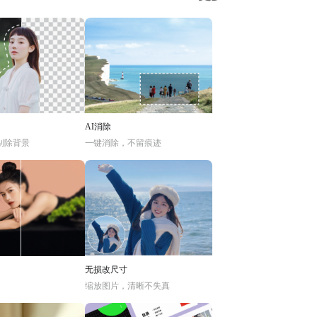
AI消除
别除背景
一键消除，不留痕迹
无损改尺寸
缩放图片，清晰不失真