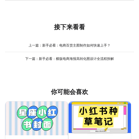
健身视觉设计的背景图片选择要结合目标场景和品牌调性。实拍图
字号（16-20pt）提供细节（如时间、地点）。其次，控制间距：
冷色系）。如果对配色不自信，可以直接在美图设计室模板库中搜
更真实、有亲和力，适合社区健身房或针对本地用户的宣传（如会
行间距建议为字号的1.2-1.5倍（如36pt字号的行间距为43-
索“健身视觉设计”，选择预设配色的模板（如红黑、蓝白），这些模
员训练抓拍、健身房环境实拍）；素材图更精致、有设计感，适合
54pt），字间距建议为0-50（根据字体调整，避免过松或过紧）。
板的配色已经过专业设计，直接使用即可避免冲突。
高端健身房或线上课程宣传（如肌肉特写、运动场景插画）。选择
最后，对齐方式要统一：标题和正文建议左对齐（更符合阅读习
背景图时要注意3点：一是与主题相关（力量训练用哑铃、杠铃，瑜
接下来看看
惯），补充信息可以居中对齐（突出重要性）。在美图设计室中，
伽用伸展肢体）；二是避免干扰文字（背景图要简洁，或通过“模糊”
你可以通过“文字”选项调整字号、行间距和字间距，模板库中的健身
工具降低干扰）；三是保持统一风格（实拍图要色调一致，素材图
主题模板通常已经预设了合理的排版，直接使用即可。
要风格匹配）。在美图设计室中，你可以通过“背景”选项上传自己的
上一篇：
新手必看：电商百货主图制作如何快速上手？
图片，或从模板库的素材库中选择健身主题背景图（如肌肉、运动
场景），这些素材已经过筛选，适配健身视觉设计的需求。
下一篇：
新手必看：横版电商海报高转化图设计全流程拆解
你可能会喜欢