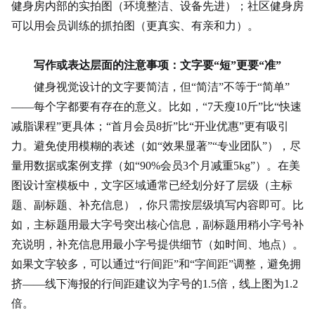
健身房内部的实拍图（环境整洁、设备先进）；社区健身房
可以用会员训练的抓拍图（更真实、有亲和力）。
写作或表达层面的注意事项：文字要“短”更要“准”
健身视觉设计的文字要简洁，但“简洁”不等于“简单”
——每个字都要有存在的意义。比如，“7天瘦10斤”比“快速
减脂课程”更具体；“首月会员8折”比“开业优惠”更有吸引
力。避免使用模糊的表述（如“效果显著”“专业团队”），尽
量用数据或案例支撑（如“90%会员3个月减重5kg”）。在美
图设计室模板中，文字区域通常已经划分好了层级（主标
题、副标题、补充信息），你只需按层级填写内容即可。比
如，主标题用最大字号突出核心信息，副标题用稍小字号补
充说明，补充信息用最小字号提供细节（如时间、地点）。
如果文字较多，可以通过“行间距”和“字间距”调整，避免拥
挤——线下海报的行间距建议为字号的1.5倍，线上图为1.2
倍。