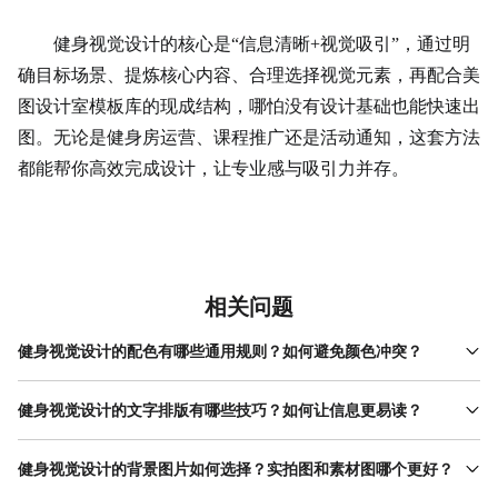
健身视觉设计的核心是“信息清晰+视觉吸引”，通过明
确目标场景、提炼核心内容、合理选择视觉元素，再配合美
图设计室模板库的现成结构，哪怕没有设计基础也能快速出
图。无论是健身房运营、课程推广还是活动通知，这套方法
都能帮你高效完成设计，让专业感与吸引力并存。
相关问题
健身视觉设计的配色有哪些通用规则？如何避免颜色冲突？
健身视觉设计的配色需要兼顾专业感和活力感，通用规则是“主色
+辅助色+点缀色”。主色占60%-70%，决定整体风格（如红色显活
健身视觉设计的文字排版有哪些技巧？如何让信息更易读？
力，蓝色显专业）；辅助色占20%-30%，用于补充主色（如红黑搭
健身视觉设计的文字排版要遵循“层次清晰+间距合理”的原则。首
配更经典，蓝白搭配更清爽）；点缀色占10%以下，用于突出重点
先，划分文字层级：主标题用最大字号（建议36-48pt）突出核心
健身视觉设计的背景图片如何选择？实拍图和素材图哪个更好？
（如黄色按钮、白色文字）。避免颜色冲突的关键是控制色彩数量
信息，副标题用稍小字号（24-32pt）补充说明，补充信息用最小
——建议不超过3种，且主色和辅助色要属于同一色系（如暖色系或