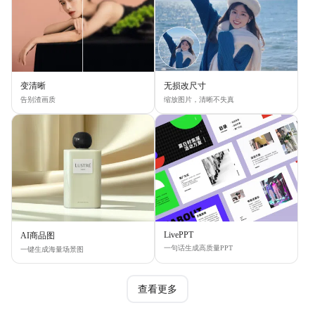
变清晰
无损改尺寸
告别渣画质
缩放图片，清晰不失真
LivePPT
AI商品图
一句话生成高质量PPT
一键生成海量场景图
查看更多