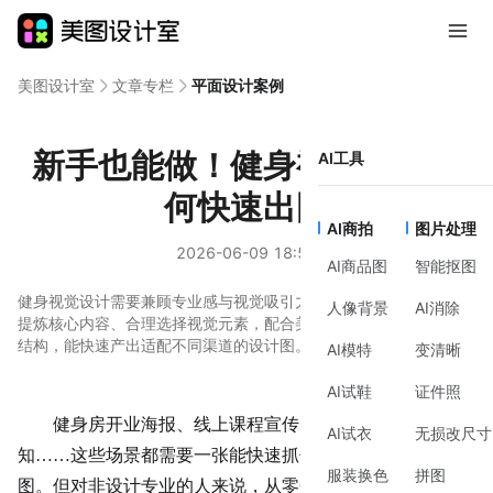
美图设计室
文章专栏
平面设计案例
新手也能做！健身视觉设计如
AI工具
何快速出图
AI商拍
图片处理
2026-06-09 18:51
AI商品图
智能抠图
健身视觉设计需要兼顾专业感与视觉吸引力，通过明确目标场景、
人像背景
AI消除
提炼核心内容、合理选择视觉元素，配合美图设计室模板库的现成
结构，能快速产出适配不同渠道的设计图。
AI模特
变清晰
AI试鞋
证件照
健身房开业
海报、线上课程宣传图、运动社群活动通
AI试衣
无损改尺寸
知……这些场景都需要一张能快速抓住眼球的
健身视觉设计
服装换色
拼图
图。但对非设计专业的人来说，从零开始做图既耗时又容易