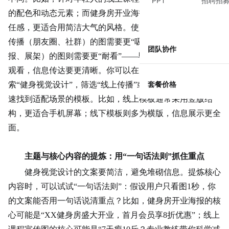
PPT
招聘招
的配色和动态元素；而健身房开业海报需要突出专业性和信
任感，更适合用简洁大气的风格。使用场景也很关键，线上
传播（朋友圈、社群）的图需要更“吸睛”，线下张贴（海
团队协作
报、展架）的图则需要更“耐看”——毕竟线下图可能被反复
观看，信息传达要更清晰。你可以在美图设计室模板库中搜
套餐价格
索“健身视觉设计”，筛选“线上传播”或“线下张贴”标签，快
速找到适配场景的模板。比如，线上模板通常采用竖版结
构，更适合手机屏幕；线下模板则多为横版，信息展示更全
面。
主题与核心内容的提炼：用“一句话法则”抓住重点
健身视觉设计的文案要简洁，避免堆砌信息。提炼核心
内容时，可以试试“一句话法则”：假设用户只看图1秒，你
的文案能否用一句话说清重点？比如，健身房开业海报的核
心可能是“XX健身房盛大开业，首月会员享8折优惠”；线上