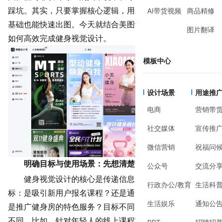
踩坑。其实，只要掌握核心逻辑，用对工具，哪怕没有设计
AI带货视频
商品精修
基础也能快速出图。今天就结合美图设计室的模板库，聊聊
图片翻译
如何高效完成健身视觉设计。
模板中心
设计场景
用途推
电商
营销带
社交媒体
宣传推
微信营销
祝福问
明确目标与使用场景：先想清楚“给谁看”“在哪看”
公众号
交流分
健身视觉设计的核心是传递信息，所以第一步要明确目
行政办公/教育
生活科
标：是吸引新用户报名课程？还是通知老会员活动时间？或
生活娱乐
通知公
是推广健身房的特色服务？目标不同，设计重点和风格也会
不同。比如，针对
年轻人
的线上课程宣传图，可以用更活泼