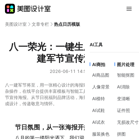
美图设计室
文章专栏
热点日历模版
八一荣光：一键生成你的专属
AI工具
建军节宣传海报
AI商拍
图片处理
2026-06-11 14:54
AI商品图
智能抠图
八一建军节将至，用一张精心设计的海报致敬最可爱的人。无需复
人像背景
AI消除
杂操作，在线平台提供丰富模板与智能工具，轻松制作高质量建军
节宣传海报。从节日祝福到品牌活动，海量素材任你挑选，快速完
AI模特
变清晰
成设计，传递敬意与情怀。
AI试鞋
证件照
AI试衣
无损改尺寸
节日氛围，从一张海报开始
服装换色
拼图
八月的第一缕阳光洒下，我们迎来了属于人民军队的节