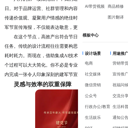
AI带货视频
商品精修
日。对于品牌运营、社群管理和内容创作者而言，这是一个
图片翻译
传递价值观、凝聚用户情感的绝佳时机。一张制作精良的建
军节宣传海报，不仅能表达敬意，更能拉近与受众的距离。
模板中心
在这个节点，高效产出符合节日调性的视觉内容是首要
任务。传统的设计流程往往需要构思、找图、排版、调整，
设计场景
用途推
耗时耗力。而现在，借助集成AI技术的在线设计平台，整
电商
营销带
个过程可以大大简化。你不必是专业设计师，也能在几分钟
社交媒体
宣传推
内完成一张令人印象深刻的建军节宣传海报。
灵感与效率的双重保障
微信营销
祝福问
公众号
交流分
行政办公/教育
生活科
生活娱乐
通知公