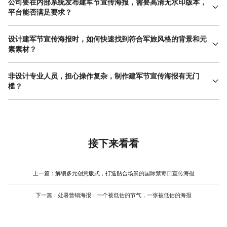
公司要在内部系统发布建军节宣传海报，需要高清无水印版本，
平台能否满足要求？
平台完全支持高清无水印的建军节宣传海报下载。在完成设计后，
点击右上角的下载按钮，系统会默认生成无平台水印的图片文件。
设计建军节宣传海报时，如何快速找到符合军旅风格的背景和元
对于公司内部发布或大屏展示等对画质有要求的场景，建议在导出
素素材？
设置中选择最高分辨率，确保海报在任何尺寸下都能保持清晰锐
在编辑器左侧的素材库或模板中心，直接使用“八一”、“军旅”、“迷
利，满足企业级的视觉规范。
彩”、“致敬军人”等关键词进行搜索，可以快速筛选出符合节日氛围
非设计专业人员，担心操作复杂，制作建军节宣传海报有无门
的背景图、插画和装饰元素。此外，平台的智能推荐系统也会在你
槛？
打开建军节宣传海报模板时，自动在侧边栏展示同类风格的配套素
完全没有操作门槛。制作建军节宣传海报的核心逻辑是“模板同款
材，方便你进行替换和组合，大大提升创作效率。
+内容替换”。你不需要从零开始学习设计软件，只需在官网选择一
个你喜欢的建军节宣传海报模板，双击修改文字、替换图片，几分
钟就能生成一张专业水准的作品。平台的编辑器界面直观，所有功
能都以图标和文字提示的形式呈现，鼠标悬停即可了解用途，真正
接下来看看
实现零基础快速上手。
上一篇：
解锁多元创意版式，打造贴合场景的国际禁毒日宣传海报
下一篇：
处暑营销海报：一个被低估的节气，一张被低估的海报