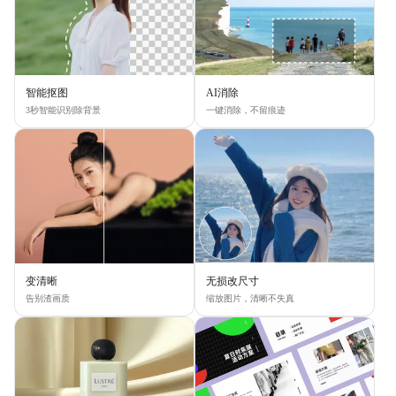
智能抠图
AI消除
3秒智能识别除背景
一键消除，不留痕迹
变清晰
无损改尺寸
告别渣画质
缩放图片，清晰不失真