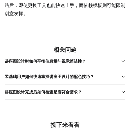
路后，即使更换工具也能快速上手，而依赖模板则可能限制
创意
发挥。
相关问题
讲座图设计时如何平衡信息量与视觉简洁性？
平衡信息量与视觉简洁性的关键在于“优先级排序”与“信息提炼”。首
先明确观众最关注的内容（如主题、时间、主讲人），将其作为核
零基础用户如何快速掌握讲座图设计的配色技巧？
心信息用最大字号突出；次要信息（如报名方式、 联系方式 ）用小
零基础用户可从“主题契合”和“色彩数量控制”入手。科技类讲座适合
字号或图标替代文字。例如，学术讲座的主讲人简介可提炼为“XX大
蓝、灰、白等冷色调，营造专业感；人文类讲座可用暖黄、墨绿或
讲座图设计完成后如何检查是否符合需求？
学教授，发表XX篇论文”，而非完整履历。制作时可通过分页设计分
棕色调，传递温暖氛围；公开课可选择明快的高饱和度颜色（如
散信息，或用色块、线条划分区域，避免所有内容堆砌在同一画
检查讲座图需从“信息准确性”“视觉舒适度”和“场景适配性”三方面入
橙、绿），增强活力。配色时避免超过3种颜色，主色占60%（如背
面。美图设计室的模板库中提供了多种分层布局的案例，用户可直
手。信息准确性需核对标题、时间、地点、主讲人等关键内容是否
景或标题），辅助色占30%（如模块分隔线），点缀色占10%（如
接替换内容，减少自行调整的难度，同时保证视觉简洁性。
正确，避免错别字或过时信息；视觉舒适度需检查字号是否层级分
按钮或图标）。若对配色无把握，可使用美图设计室的配色工具，
明（标题>主讲人>时间地点）、配色是否协调（无刺眼对比）、留
其预设了多种行业配色方案，用户只需选择与讲座类型匹配的模
白是否充足（画面不拥挤）；场景适配性需确认尺寸是否符合使用
接下来看看
板，即可自动应用协调的配色组合，减少反复试错的时间。
场景（如社交媒体海报需适配手机屏幕，展架需高分辨率）。美图