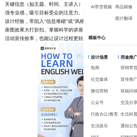
关键信息（如主题、时间、主讲人），还需通过视觉设计增
AI带货视频
商品精修
强专业感，吸引目标受众的注意力。现实中，许多人因缺乏
图片翻译
设计经验，常陷入“信息堆砌”或“风格混乱”的困境，导致讲
座图效果大打折扣。掌握科学的讲座图设计方法，既能提升
模板中心
活动宣传效率，也能让设计过程更轻松。
设计场景
用途推
电商
营销带
社交媒体
宣传推
微信营销
祝福问
公众号
交流分
行政办公/教育
生活科
生活娱乐
通知公