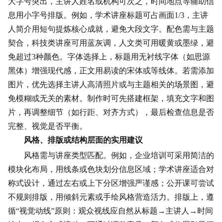
大字号突出，主讲人
姓名
或机构可次之，时间地点等辅助信
息用小字号排版。例如，学术讲座标题可占画面1/3，主讲
人简介用短句提炼核心成就，避免大段文字。配色需与主题
契合，科技类讲座可用蓝灰调，人文类可用暖黄或墨绿，避
免超过3种颜色。字体选择上，标题用无衬线字体（如思源
黑体）增强现代感，正文用易读的宋体或等线体。若需添加
图片，优先选择主讲人高清照片或与主题相关的场景图，避
免模糊或无关的素材。制作时可先搭建框架，填充文字和图
片，再调整细节（如行距、对齐方式），最后检查信息是否
完整、视觉是否平衡。
风格、排版或结构层面的实用建议
风格需与讲座类型匹配。例如，企业培训可采用简洁的
模块化布局，用线条或色块划分信息区域；学术讲座适合对
称式设计，通过左右或上下分区增强严谨感；公开课可尝试
不规则
排版，用倾斜元素或手绘风格营造活力。排版上，遵
循“视觉动线”原则：观众视线应自然从标题→主讲人→时间