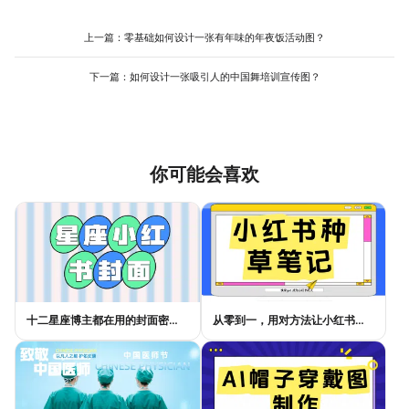
设计室支持多尺寸导出，用户可根据需求选择对应模板，制作时即
可预览不同场景的效果，减少后期调整的麻烦，提升整体效率。
上一篇：
零基础如何设计一张有年味的年夜饭活动图？
下一篇：
如何设计一张吸引人的中国舞培训宣传图？
你可能会喜欢
十二星座博主都在用的封面密码，星座小红书封面标题这样写才吸睛
从零到一，用对方法让小红书种草笔记的流量自己找上门