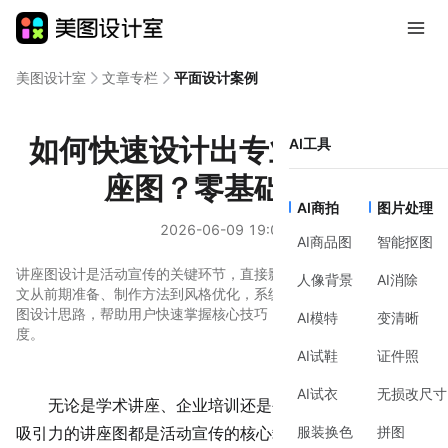
美图设计室
文章专栏
平面设计案例
如何快速设计出专业感强的讲
AI工具
座图？零基础指南
AI商拍
图片处理
2026-06-09 19:02
AI商品图
智能抠图
讲座图设计是活动宣传的关键环节，直接影响观众的第一印象。本
人像背景
AI消除
文从前期准备、制作方法到风格优化，系统梳理了适合新手的讲座
图设计思路，帮助用户快速掌握核心技巧，提升设计效率与专业
AI模特
变清晰
度。
AI试鞋
证件照
AI试衣
无损改尺寸
无论是学术讲座、企业培训还是公开课，一张清晰、有
服装换色
拼图
吸引力的讲座图都是活动宣传的核心载体。它不仅需要传递