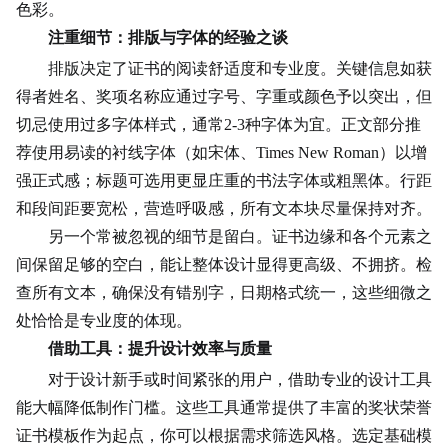
色彩。
注重细节：排版与字体的经验之谈
排版决定了证书的阅读舒适度和专业度。关键信息如获
得者姓名、奖项名称应通过字号、字重或颜色予以突出，但
切忌使用过多字体样式，通常2-3种字体为宜。正文部分推
荐使用易读的衬线字体（如宋体、Times New Roman）以增
强正式感；标题可选用更显庄重的书法字体或粗黑体。行距
和段间距要宽松，营造呼吸感，所有文本块尽量保持对齐。
另一个常被忽视的细节是留白。证书边缘和各个元素之
间保留足够的空白，能让整体设计显得更高级、不拥挤。检
查所有文本，确保没有错别字，日期格式统一，这些细微之
处恰恰是专业度的体现。
借助工具：提升设计效率与质量
对于设计新手或时间紧张的用户，借助专业的设计工具
能大幅降低制作门槛。这些工具通常提供了丰富的奖状荣誉
证书模板作为起点，你可以根据需求筛选风格。选定基础模