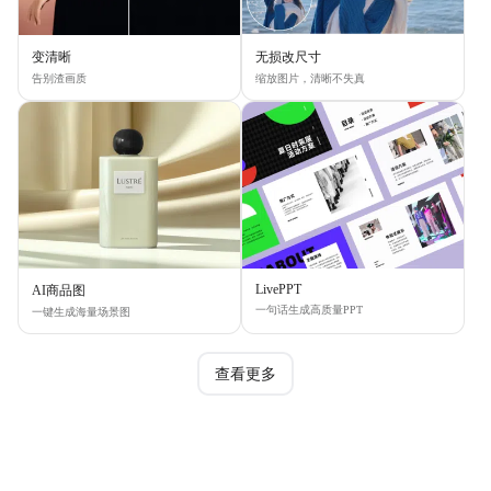
变清晰
无损改尺寸
告别渣画质
缩放图片，清晰不失真
LivePPT
AI商品图
一句话生成高质量PPT
一键生成海量场景图
查看更多