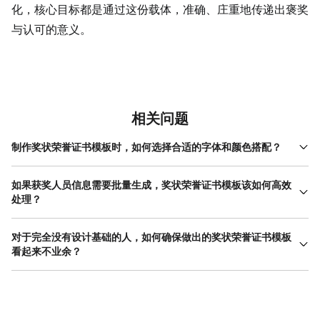
化，核心目标都是通过这份载体，准确、庄重地传递出褒奖
与认可的意义。
相关问题
制作奖状荣誉证书模板时，如何选择合适的字体和颜色搭配？
选择字体时，应优先考虑清晰易读和风格匹配。正文部分推荐使用
衬线字体，如宋体、仿宋或Times New Roman，这类字体笔画有粗
如果获奖人员信息需要批量生成，奖状荣誉证书模板该如何高效
细变化，在印刷品上更易辨识，显得庄重。标题则可选用更富艺术
处理？
感的书法字体或稳重有力的黑体，以形成视觉层次。颜色搭配上，
处理批量信息是奖状荣誉证书模板应用中的常见需求。高效的方法
应遵循“主色+辅助色”原则。主色通常取自颁发机构的标识色或活动
是利用工具的“批量打印”或“数据合并”功能。首先，你需要设计好一
对于完全没有设计基础的人，如何确保做出的奖状荣誉证书模板
主题色，例如学校常用深蓝、暗红。背景色务必浅淡，如米白、浅
个固定的模板框架，其中变动部分（如姓名、奖项明细、日期等）
看起来不业余？
灰或极浅的纹理，确保黑色或深色文字清晰可辨。装饰性元素（如
预留为可编辑的字段或占位符。然后，将所有的获奖者信息整理成
线条、图案）可使用与主色协调的辅助色。避免使用过多鲜艳颜
没有设计基础的用户，遵循“借鉴-简化-统一”的原则可以有效提升成
一个结构清晰的表格，例如Excel或CSV文件，确保表头字段与模板
色，保持整体色调和谐、严肃。对于新手，直接参考专业设计工具
品专业性。首先，从借鉴开始。多观察优秀的奖状荣誉证书模板设
中的占位符一一对应。最后，在设计工具中导入该数据文件，系统
如美图设计室中的模板配色方案，是快速获得可靠搭配的安全方
计，注意它们的共同点：布局平衡、信息主次分明、装饰元素克
便会自动将数据填充到模板的对应位置，生成多份独立的证书。这
法。
制。直接使用经过验证的成熟模板是最高效的方式，可以在专业设
种方法彻底避免了手动逐一修改的繁琐和可能出现的错误，特别适