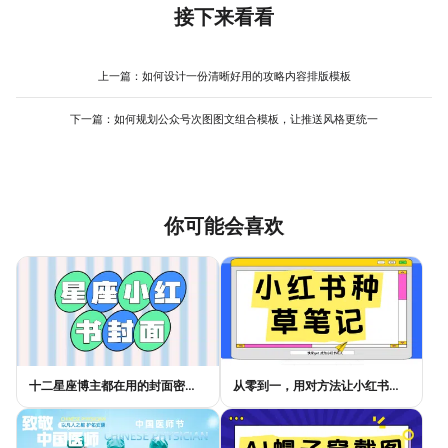
计平台选择评分高、应用广的模板作为起点。其次，做减法。避免
接下来看看
合 企业年会 、学校毕业表彰等大规模颁发场景，能极大提升制作效
添加过多花哨的图案、使用超过三种字体或颜色。保持页面元素简
率。
洁，留白充足。最后，强调整体统一。确保全文的字体风格、颜色
体系、对齐方式保持一致。例如，所有正文左对齐或两端对齐，所
上一篇：
如何设计一份清晰好用的攻略内容排版模板
有标题使用同一种加粗方式。利用美图设计室这类工具的模板，其
预设的样式已经过专业调整，你只需替换内容并保持原有风格，就
下一篇：
如何规划公众号次图图文组合模板，让推送风格更统一
能轻松得到一个结构合理、视觉舒适的成果，显著降低业余感。
你可能会喜欢
十二星座博主都在用的封面密码，星座小红书封面标题这样写才吸睛
从零到一，用对方法让小红书种草笔记的流量自己找上门