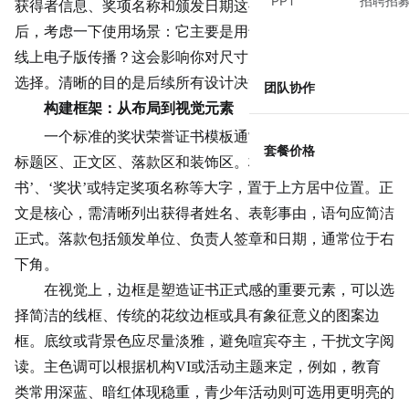
PPT
招聘招
获得者信息、
奖项
名称和颁发日期这些核心文本内容。最
后，考虑一下使用场景：它主要是用于线下打印颁发，还是
线上电子版传播？这会影响你对尺寸、分辨率和色彩模式的
选择。清晰的目的是后续所有设计决策的基石。
团队协作
构建框架：从布局到视觉元素
一个标准的奖状荣誉证书模板通常包含几个固定区域：
套餐价格
标题区、正文区、落款区和装饰区。标题通常使用‘荣誉证
书’、‘奖状’或特定奖项名称等大字，置于上方居中位置。正
文是核心，需清晰列出获得者姓名、表彰事由，语句应简洁
正式。落款包括颁发单位、负责人签章和日期，通常位于右
下角。
在视觉上，边框是塑造证书正式感的重要元素，可以选
择简洁的线框、传统的花纹边框或具有象征意义的
图案
边
框。底纹或背景色应尽量淡雅，避免喧宾夺主，干扰文字阅
读。主色调可以根据机构VI或活动主题来定，例如，教育
类常用深蓝、暗红体现稳重，青少年活动则可选用更明亮的