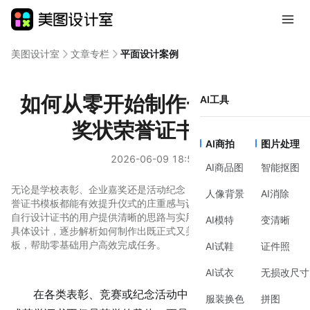
美图设计室
文章专栏
平面设计案例
如何从零开始制作一份专业的
AI工具
奖状荣誉证书模板
AI商拍
图片处理
2026-06-09 18:56
AI商品图
智能抠图
无论是学校表彰、企业嘉奖还是活动纪念，一份设计得当的奖状荣
人像背景
AI消除
誉证书模板都能有效提升仪式的庄重感与认可度。本文旨在为需要
自行设计证书的用户提供清晰的思路与实用的方法，从前期构思到
AI模特
变清晰
具体设计，逐步解析如何制作出既正式又美观的奖状荣誉证书模
板，帮助零基础用户高效完成任务。
AI试鞋
证件照
AI试衣
无损改尺寸
在各类表彰、竞赛或纪念活动中，一份精心设计的奖状
服装换色
拼图