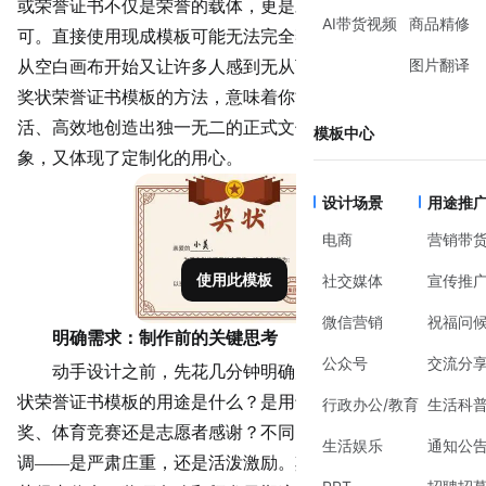
或荣誉证书不仅是荣誉的载体，更是对获得者努力的正式认
AI带货视频
商品精修
可。直接使用现成模板可能无法完全契合活动主题，而完全
图片翻译
从空白画布开始又让许多人感到无从下手。因此，掌握制作
奖状
荣誉证书模板
的方法，意味着你能够根据具体需求，灵
活、高效地创造出独一无二的正式文件，既保证了专业形
模板中心
象，又体现了定制化的用心。
设计场景
用途推
电商
营销带
使用此模板
社交媒体
宣传推
微信营销
祝福问
明确需求：制作前的关键思考
公众号
交流分
动手设计之前，先花几分钟明确几个核心问题。这份奖
状荣誉证书模板的用途是什么？是用于学术表彰、员工嘉
行政办公/教育
生活科
奖、体育竞赛还是志愿者感谢？不同的场景决定了证书的基
生活娱乐
通知公
调——是严肃庄重，还是活泼激励。其次，明确颁发机构、