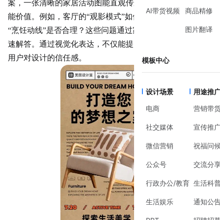
案
，一张清晰的家居活动图能直观传递空间的使用场景与功
AI带货视频
商品精修
能价值。例如，客厅的“观影模式”如何布局家具？厨房的
图片翻译
“烹饪动线”是否合理？这些问题通过家居活动图设计可以快
速解答。通过视觉化表达，不仅能提升沟通效率，还能增强
用户对设计的信任感。
模板中心
设计场景
用途推
电商
营销带
社交媒体
宣传推
微信营销
祝福问
公众号
交流分
行政办公/教育
生活科
生活娱乐
通知公