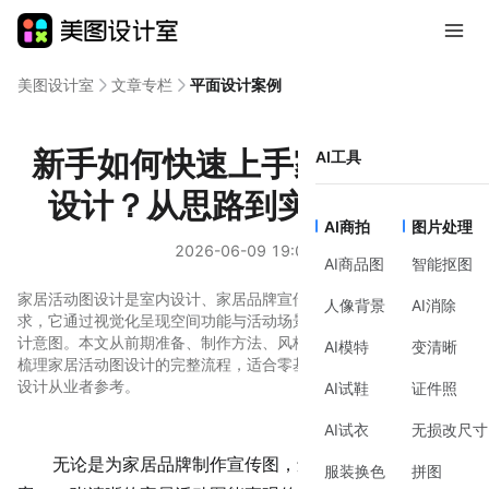
美图设计室
文章专栏
平面设计案例
新手如何快速上手家居活动图
AI工具
设计？从思路到实操全解析
AI商拍
图片处理
2026-06-09 19:01
AI商品图
智能抠图
家居活动图设计是室内设计、家居品牌宣传或日常分享中常见的需
人像背景
AI消除
求，它通过视觉化呈现空间功能与活动场景，帮助用户快速理解设
计意图。本文从前期准备、制作方法、风格建议到工具辅助，系统
AI模特
变清晰
梳理家居活动图设计的完整流程，适合零基础用户或需提升效率的
设计从业者参考。
AI试鞋
证件照
AI试衣
无损改尺寸
无论是为家居品牌制作宣传图，还是向客户展示
设计方
服装换色
拼图