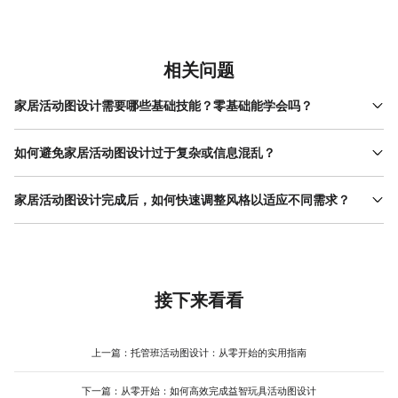
相关问题
家居活动图设计需要哪些基础技能？零基础能学会吗？
家居活动图设计的基础技能包括空间理解能力、简单图形绘制能力
与信息整理能力。空间理解指能根据平面图或实景照片，判断家具
如何避免家居活动图设计过于复杂或信息混乱？
的合理位置与比例；图形绘制只需掌握基础线条、颜色填充与图标
避免家居活动图设计混乱的关键是“聚焦核心场景+控制信息密度”。
使用，无需复杂绘图技巧；信息整理需将活动场景的功能描述（如
首先，根据用途选择2-3个核心活动场景（如客厅的“观影模式”与
家居活动图设计完成后，如何快速调整风格以适应不同需求？
“可容纳4人用餐”）转化为简洁的文字或符号。零基础用户可通过模
“聚会模式”），避免面面俱到导致图面拥挤。其次，用颜色或图标区
板快速入门，例如使用美图设计室的家居模板，直接替换家具图片
调整家居活动图风格的核心是“统一主色调+替换装饰元素”。例如，
分不同场景，例如用红色标注“烹饪动线”，蓝色标注“收纳区”，减少
与文字，无需从零设计。其 操作流程 简单，支持拖拽式编辑，适合
原设计为现代简约风（主色灰白+黑色线条），若需改为 北欧风 ，
文字描述。最后，文字说明需简洁，只保留关键信息（如“可伸缩餐
新手快速掌握家居活动图设计的核心逻辑。
可将主色改为米白+原木色，线条改为浅灰色，同时替换家具图标
桌展开后长2米”），删除冗余描述。若使用美图设计室制作，可通
（如将金属边框沙发改为布艺沙发图标）。若使用美图设计室，可
过“分层编辑”功能单独调整某个场景的显示/隐藏，方便对比不同方
通过“全局换色”功能一键修改主色调，再从素材库中选择对应风格的
接下来看看
案的信息密度，减少反复修改的次数，提升设计效率。
图标（如北欧风的绿植、编织篮）替换原有元素，无需重新绘制。
其模板库涵盖多种风格（如日式、工业风、轻奢），用户可直接套
用模板后微调，减少风格调整的时间，适合需快速响应不同需求的
上一篇：
托管班活动图设计：从零开始的实用指南
场景。
下一篇：
从零开始：如何高效完成益智玩具活动图设计