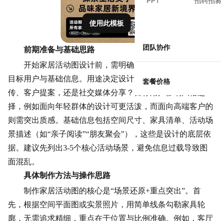
PPT
招聘招
使用此模板
团队协作
前期准备与基础思路
开始家居活动图设计前，需明确三个核心问题：用途、
目标用户与基础信息。用途决定设计方向——是用于品牌宣
套餐价格
传、客户提案，还是社交媒体分享？目标用户影响风格选
择，例如面向年轻群体的设计可更活泼，而面向高端客户的
则需突出质感。基础信息包括空间尺寸、家具清单、活动场
景描述（如“亲子阅读”“朋友聚会”），这些是设计的底层依
据。建议先列出3-5个核心活动场景，避免信息过载导致图
面混乱。
具体制作方法与操作思路
制作家居活动图的核心是“场景还原+重点突出”。首
先，根据空间平面图或实景照片，用简单线条勾勒家具轮
廓，无需追求精细，重点在于位置与比例准确。例如，客厅