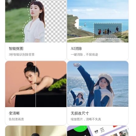
智能抠图
AI消除
3秒智能识别除背景
一键消除，不留痕迹
变清晰
无损改尺寸
告别渣画质
缩放图片，清晰不失真