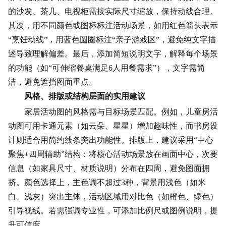
的沙发、茶几、电视柜需按实际尺寸缩放，保持动线合理。
其次，用不同颜色或图标标注活动场景，如用红色箭头表示
“烹饪动线”，用蓝色圆圈标注“
亲子游戏
区”，避免纯文字描
述导致理解偏差。最后，添加简短说明文字，解释每个场景
的功能（如“可伸缩餐桌满足6人用餐需求”），文字需简
洁，避免遮挡图面重点。
风格、排版或结构层面的实用建议
家居活动图的风格需与目标场景匹配。例如，儿童房活
动图可用卡通元素（如云朵、星星）增加趣味性，而书房设
计则适合用简约线条突出功能性。排版上，建议采用“中心
聚焦+四周辅助”结构：将核心活动场景放在画面中心，次要
信息（如家具尺寸、材质说明）分布在四周，避免图面拥
挤。颜色选择上，主色调不超过3种，背景用浅色（如米
白、浅灰）突出主体，活动区域用对比色（如橙色、绿色）
引导视线。若需强调专业性，可添加比例尺或图例说明，提
升可信度。