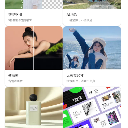
智能抠图
AI消除
3秒智能识别除背景
一键消除，不留痕迹
变清晰
无损改尺寸
告别渣画质
缩放图片，清晰不失真