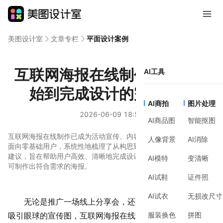
美图设计室
文章专栏
平面设计案例
互联网海报在线制作：从零开
AI工具
始到完成设计的完整思路
AI商拍
图片处理
2026-06-09 18:54
AI商品图
智能抠图
互联网海报在线制作已成为活动宣传、内容推广的常见需求。本文
人像背景
AI消除
面向零基础用户，系统性地梳理了从构思到完成的完整流程与实用
建议，旨在帮助用户高效、清晰地完成设计，无需专业软件技能即
AI模特
变清晰
可制作出符合需求的海报。
AI试鞋
证件照
AI试衣
无损改尺寸
无论是推广一场线上分享会，还是为社交媒体创作一张
服装换色
拼图
吸引眼球的宣传图，
互联网海报在线制作
的需求都变得日益