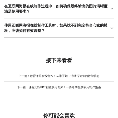
确海报的主题和受众，然后利用在线制作工具中的模板库进行搜
在互联网海报在线制作过程中，如何确保最终输出的图片清晰度
索。例如，制作学术 讲座海报 ，可以搜索“学术”、“简约”、“讲座”等
满足使用要求？
关键词；制作促销海报，则搜索“电商”、“促销”、“节日”等。这些由
确保输出清晰度需要注意几个关键点。首先，在创建画布时，就要
专业设计师完成的模板，其风格、配色和版式都是经过考量的。你
根据最终用途选择正确尺寸和分辨率。用于社交媒体（如公众号封
使用互联网海报在线制作工具时，如果找不到完全符合心意的模
可以直接参考所选模板的配色方案，通常工具会提取出模板的主
面）和用于印刷（如易拉宝）的分辨率要求完全不同，在线工具通
板，应该如何有效调整？
色、辅助色，方便你统一应用到自己的修改中。美图设计室等平台
常会提供明确预设。其次，上传的自定义素材本身需有足够高的清
的模板库分类细致、数量丰富，能覆盖大多数常见场景，这极大地
找不到百分百契合的模板是常见情况，这时可以采取“组合借鉴与局
晰度，避免使用从网页上保存的小尺寸、低分辨率图片。在编辑
降低了新手在风格定位上的试错成本，让你能快速找到符合需求的
部修改”的策略。不要局限于一个模板，可以浏览多个风格相近的模
时，不要过度拉伸图片，这会导致像素模糊。最后，在导出环节，
起点。
板，分析它们的优点：比如A模板的排版结构很好，B模板的配色更
选择正确的文件格式（通常PNG适合网络，JPG体积更小）并设置
吸引你，C模板的字体组合很舒服。然后，你可以以一个基础模板为
较高的质量参数（如90%以上）。整个互联网海报在线制作的流程
框架，融入其他模板的优点进行修改。在线工具的灵活性正在于
接下来看看
中，从源头到输出都保持对素材质量的关注，是获得清晰成品的保
此，你可以轻松更换背景、调整布局、改变字体和颜色。如果工具
障。
支持图层管理，操作会更加方便。这个过程本身也是学习设计的过
程。美图设计室等平台操作直观，元素均可自由拖拽编辑，支持用
上一篇：
教育海报在线制作：从零开始，清晰传达你的教学信息
户进行深度自定义，即使进行较大幅度的调整，其简单的 操作流程
也能帮助用户高效实现想法，减少因工具复杂而产生的挫败感。
下一篇：
课程汇报PPT创意从何而来？一份给学生的实用制作指南
你可能会喜欢