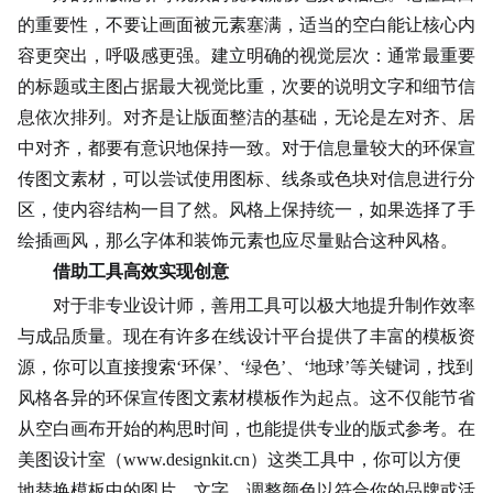
的重要性，不要让画面被元素塞满，适当的空白能让核心内
容更突出，呼吸感更强。建立明确的视觉层次：通常最重要
的标题或主图占据最大视觉比重，次要的说明文字和细节信
息依次排列。对齐是让版面整洁的基础，无论是左对齐、居
中对齐，都要有意识地保持一致。对于信息量较大的环保宣
传图文素材，可以尝试使用图标、线条或色块对信息进行分
区，使内容结构一目了然。风格上保持统一，如果选择了
手
绘插画
风，那么字体和装饰元素也应尽量贴合这种风格。
借助工具高效实现创意
对于非专业设计师，善用工具可以极大地提升制作效率
与成品质量。现在有许多在线设计平台提供了丰富的模板资
源，你可以直接搜索‘环保’、‘绿色’、‘地球’等关键词，找到
风格各异的环保宣传图文素材模板作为起点。这不仅能节省
从空白画布开始的构思时间，也能提供专业的版式参考。在
美图设计室（www.designkit.cn）这类工具中，你可以方便
地替换模板中的图片、文字，调整颜色以符合你的品牌或活