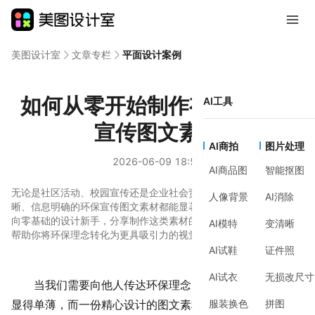
美图设计室
文章专栏
平面设计案例
如何从零开始制作有效的环保
AI工具
宣传图文素材
AI商拍
图片处理
2026-06-09 18:54
AI商品图
智能抠图
无论是社区活动、校园宣传还是企业社会责任项目，一份视觉清
人像背景
AI消除
晰、信息明确的环保宣传图文素材都能显著提升传播效果。本文面
向零基础的设计新手，分享制作这类素材的完整思路与实用方法，
AI模特
变清晰
帮助你将环保理念转化为更具吸引力的视觉语言。
AI试鞋
证件照
AI试衣
无损改尺寸
当我们需要向他人传达环保理念时，纯文字的描述往往
服装换色
拼图
显得单薄，而一份精心设计的图文素材则能快速抓住眼球，