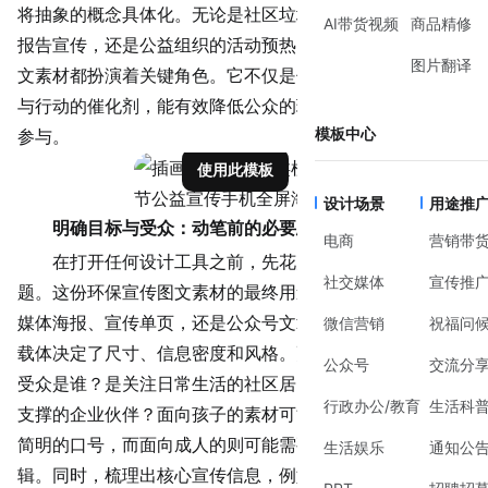
将抽象的概念具体化。无论是社区
垃圾分类
倡导、企业ESG
AI带货视频
商品精修
报告宣传，还是公益组织的活动预热，高质量的环保宣传图
图片翻译
文素材都扮演着关键角色。它不仅是信息的载体，更是情感
与行动的催化剂，能有效降低公众的理解门槛，激发共鸣与
模板中心
参与。
使用此模板
设计场景
用途推
明确目标与受众：动笔前的必要思考
电商
营销带
在打开任何设计工具之前，先花几分钟明确几个核心问
社交媒体
宣传推
题。这份环保宣传图文素材的最终用途是什么？是用于社交
媒体海报、宣传单页，还是公众号文章配图？不同的平台和
微信营销
祝福问
载体决定了尺寸、信息密度和风格。更重要的是，你的目标
公众号
交流分
受众是谁？是关注日常生活的社区居民，还是需要专业数据
行政办公/教育
生活科
支撑的企业伙伴？面向孩子的素材可能需要更活泼的插画和
简明的口号，而面向成人的则可能需要更严谨的数据和逻
生活娱乐
通知公
辑。同时，梳理出核心宣传信息，例如是强调‘减塑’的具体