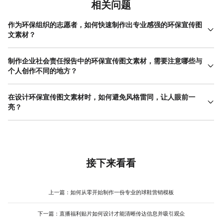
相关问题
作为环保组织的志愿者，如何快速制作出专业感强的环保宣传图
文素材？
对于时间精力有限的志愿者，建议采用‘模板优化’的策略。首先明确
本次宣传的核心行动号召，例如‘旧衣回收’或‘河流保护徒步’。然
制作企业社会责任报告中的环保宣传图文素材，需要注意哪些与
后，在具备丰富模板库的设计工具中，如美图设计室，直接搜索相
个人创作不同的地方？
关的关键词，筛选出风格简洁、版式专业的模板。专业感往往来源
企业场景下的环保宣传图文素材，需在感染力之外，更强调公信力
于统一的字体、协调的配色和恰当的留白，直接使用优质模板能保
与规范性。首先，视觉风格需与企业品牌形象（VI）保持一致，包
在设计环保宣传图文素材时，如何避免风格雷同，让人眼前一
证这些基础要素。你只需替换上自己拍摄的活动照片或更具针对性
括使用指定的logo、标准色和字体，这体现了专业和严谨。其次，
亮？
的文案，微调颜色以匹配组织标识，即可在短时间内产出一份质量
内容上要注重数据的可视化呈现，例如用信息图表展示减排量、节
稳定的环保宣传图文素材。这种方法能极大提升效率，让志愿者将
要做出与众不同的环保宣传图文素材，可以从视角和形式上进行创
能百分比或资源循环利用率，避免只有空洞的口号。引用的案例和
更多精力投入活动本身。
新。避免过度使用地球、绿叶等常见符号，尝试从更具体、更生活
图片应优先使用企业自身的实景素材，增强真实性。此外，措辞需
的角度切入，比如一个被重复使用的玻璃瓶的旅行故事，或者从数
准确、客观，符合企业对外传播的语调。这类环保宣传图文素材不
据图表演变出一片森林。在视觉形式上，可以探索将摄影与手绘插
仅是理念传达，更是企业形象与成果的展示，因此平衡好情感温度
画结合，或者使用大胆的几何图形与渐变色彩来构建现代感强烈的
接下来看看
与事实精度至关重要。
画面。文案上，摒弃‘ 保护地球 ’等宏大叙述，改用‘明天，袋走你的
咖啡杯 ’等更具象、有行动指引的语句。多观察其他领域（如科技、
时尚）的设计趋势，将其色彩或版式灵感融入环保主题。同时，利
上一篇：
如何从零开始制作一份专业的球鞋营销模板
用设计工具中丰富的字体、特效和图形组合功能，进行自由尝试，
其简单的操作界面能让新手也能轻松实现多种创意组合，减少反复
下一篇：
直播福利贴片如何设计才能清晰传达信息并吸引观众
修改的成本。