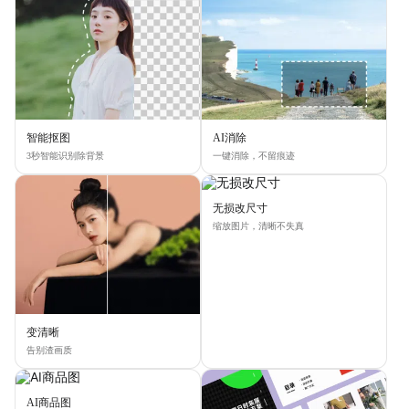
智能抠图
AI消除
3秒智能识别除背景
一键消除，不留痕迹
无损改尺寸
缩放图片，清晰不失真
变清晰
告别渣画质
AI商品图