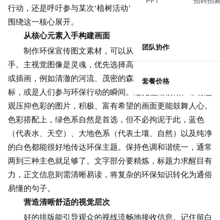
PPT
招聘招
行动，还是呼吁参与某次‘植树活动’，确保所有视觉元素都
围绕这一核心展开。
从核心元素入手构建画面
团队协作
制作环保宣传图文素材，可以从几个关键视觉元素着
手。主视觉图像是灵魂，优先选择高质量、有感染力的图片
或插画，例如清澈的河流、茂密的森林、可循环利用的图
套餐价格
标，或是人们参与环保行动的瞬间。避免使用模糊、带有悲
观压抑色彩的图片，积极、富有希望的画面更能鼓舞人心。
色彩搭配
上，绿色系自然是首选，但不必拘泥于此，蓝色
（代表水、天空）、大地色系（代表土壤、自然）以及纯净
的白色都能很好地传达环保主题。保持色调和谐统一，通常
两到三种主色就足够了。文字部分要精炼，标题力求醒目有
力，正文信息则需清晰易读，将复杂的环保知识转化为通俗
易懂的句子。
营造清晰舒适的视觉层次
好的排版能引导观众的视线流畅地接收信息。记住留白