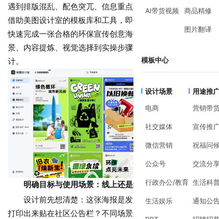
遇到排版混乱、配色突兀、信息重点不突出等问题。其实，
AI带货视频
商品精修
借助美图设计室的模板库和工具，即使没有设计基础，也能
图片翻译
快速完成一张合格的环保宣传创意海报。本文将从目标场
景、内容提炼、视觉选择到实操步骤，手把手教你搞定设
模板中心
计。
设计场景
用途推
电商
营销带
社交媒体
宣传推
微信营销
祝福问
公众号
交流分
行政办公/教育
生活科
明确目标与使用场景：线上还是线下？
设计前先想清楚：这张海报是发朋友圈、公众号，还是
生活娱乐
通知公
打印出来贴在社区公告栏？不同场景对尺寸、字体大小、信