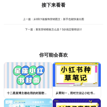
背景色，让颜色更协调。在美图设计室中，选中模板的背景层或文
想突出文化感，可以选有传统感的字体（如方正清刻本悦宋）。在
接下来看看
字层，点击“颜色”选项，能看到预设的“环保色系”，直接选绿色或蓝
美图设计室中，选中文本区域，点击“字体”选项，在搜索框输入“环
色渐变即可；如果想自定义，点击“自定义颜色”，用吸管工具从图片
保”“自然”等关键词，能看到相关字体推荐，直接应用即可。如果模
中提取颜色，避免手动输入色值出错。
板的字体不合适，可以替换为系统推荐的字体，或从本地上传自定
上一篇：
从0到1做服饰营销图文：新手也能快速出图
义字体（需确保字体可商用）。调整字体时，注意标题和正文的对
比，避免所有文字用同一种字体，缺乏层次感。
下一篇：
童装营销模板怎么选？3步搞定吸睛设计
你可能会喜欢
十二星座博主都在用的封面密码，星座小红书封面标题这样写才吸睛
从零到一，用对方法让小红书种草笔记的流量自己找上门