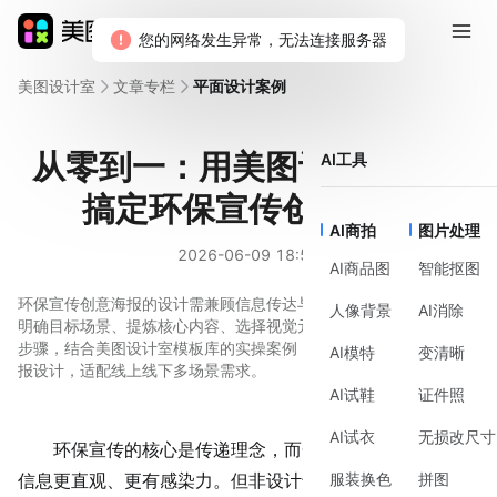
美图设计室
文章专栏
平面设计案例
从零到一：用美图设计室快速
AI工具
搞定环保宣传创意海报
AI商拍
图片处理
2026-06-09 18:52
AI商品图
智能抠图
环保宣传创意海报的设计需兼顾信息传达与视觉吸引力。本文通过
人像背景
AI消除
明确目标场景、提炼核心内容、选择视觉元素、调整配色与字体等
步骤，结合美图设计室模板库的实操案例，教你快速完成专业级海
AI模特
变清晰
报设计，适配线上线下多场景需求。
AI试鞋
证件照
AI试衣
无损改尺寸
环保宣传的核心是传递理念，而一张好的
创意
海报能让
服装换色
拼图
信息更直观、更有感染力。但非设计专业的人做海报时，常