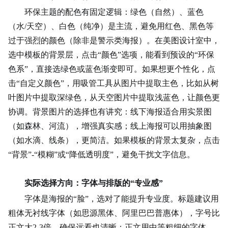
环保主题的配色有固定逻辑：绿色（自然）、蓝色
（水/天空）、白色（纯净）是主流，避免用红色、黑色等
过于强烈的颜色（除非是警示类海报）。在美图设计室中，
选中模板的背景层，点击“颜色”选项，能看到预设的“环保
色系”，直接选绿色或蓝色渐变即可。如果想更个性化，点
击“自定义颜色”，用吸管工具从图片中提取主色，比如从树
叶图片中提取深绿色，从天空图片中提取浅蓝色，让颜色更
协调。背景图片的选择也有讲究：线下海报适合用实景图
（如森林、河流），增强真实感；线上海报可以用抽象图
（如水滴、线条），更简洁。如果模板的背景太复杂，点击
“背景”-“模糊”或“降低透明度”，避免干扰文字信息。
实际选择方向：字体与排版的“专业感”
字体是海报的“脸”，选对了能提升专业度。标题建议用
粗体无衬线字体（如思源黑体、阿里巴巴普惠体），字号比
正文大2-3倍，确保远看也清晰；正文用中等粗细的字体