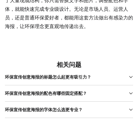
了大量现成结构，你只需替换文字和图片，调整配色和字
体，就能快速完成专业级设计。无论是市场人员、运营人
员，还是普通环保爱好者，都能用这套方法做出有感染力的
海报，让环保理念更直观地传递出去。
相关问题
环保宣传创意海报的标题怎么起更有吸引力？
标题要具体、有行动感，避免笼统。比如“每周少用一个塑料袋，一
年能省365个”比“爱护地球，从我做起”更具体；“垃圾分类，让城市
环保宣传创意海报的配色有哪些固定搭配？
更干净”比“请做好垃圾分类”更有行动导向。可以结合数据（如“减少
环保主题的配色以绿色、蓝色、白色为主，避免用红色、黑色等强
1吨塑料污染，能拯救100只海龟”）、对比（如“你随手丢的瓶子，
烈颜色（除非是警示类海报）。绿色代表自然（如森林、树叶），
环保宣传创意海报的字体怎么选更专业？
需要500年才能降解”）或疑问（如“今天，你分类了吗？”）引发共
蓝色代表水/天空（如海洋、河流），白色代表纯净（如 云朵 、
鸣。在美图设计室中，选好模板后双击标题区域直接修改，系统会
字体要服务信息 传达 ：标题用粗体无衬线字体（如思源黑体、阿里
雪）。常见搭配有：深绿+浅绿（层次感）、蓝绿+白色（清新
自动适配字号和间距，避免手动调整的麻烦。如果标题太长，可以
巴巴普惠体），字号比正文大2-3倍，确保远看清晰；正文用中等粗
感）、深蓝+浅蓝（科技感）。如果想更个性化，可以从图片中提取
拆成主标题+副标题，比如主标题“垃圾分类”，副标题“让城市更干
细的字体（如方正兰亭黑），避免用花体或手写体（难辨认）。如
主色，比如用树叶图片的深绿色做标题色，用天空图片的浅蓝色做
净，让生活更美好”，既简洁又有层次。
果想突出温馨感，可以选有手写感的字体（如汉仪小麦体）；如果