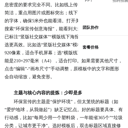
PPT
招聘招
息密度的要求完全不同。比如线上传播的海报，文字可以更
简洁，重点用图片或图标突出；线下张贴的海报则需要更大
的字体，确保5米外也能看清。打开美图设计室，在模板库
团队协作
搜索“环保宣传创意海报”，能看到大量现成模板，其中很多
已标注“竖版社交媒体”“横版线下海报”等场景标签，直接筛
选更高效。比如选“竖版社交媒体”模板，默认尺寸是1080×1
套餐价格
920像素，适合手机屏幕；选“横版线下海报”模板，尺寸可
能是210×297毫米（A4），适合打印。如果需要其他尺寸，
点击“编辑”-“画布尺寸”手动调整，原模板中的文字和图形
会自动缩放，避免变形。
主题与核心内容的提炼：少即是多
环保宣传的主题是“保护环境”，但太笼统的标题（如
“爱护地球，从我做起”）缺乏记忆点。好的标题要具体、有
行动感，比如“每周少用一个塑料袋，一年能省365个”“
垃圾
分类
，让城市更干净”。选好模板后，双击标题区域直接修