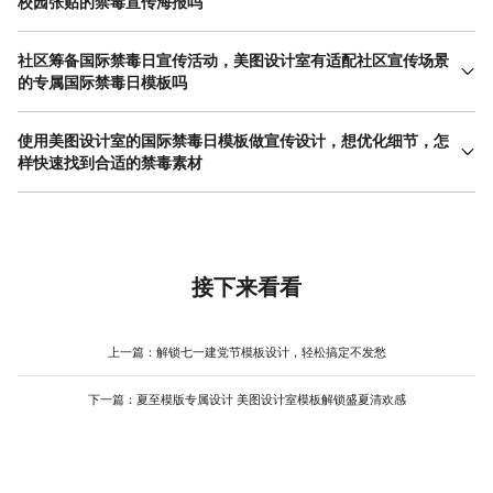
校园张贴的禁毒宣传海报吗
完全可以，哪怕你从来没接触过设计、不懂任何设计技巧，用美图
设计室的国际禁毒日模板，也能快速做出适合校园张贴的禁毒宣传
社区筹备国际禁毒日宣传活动，美图设计室有适配社区宣传场景
海报。很多校园工作人员和老师都有这样的顾虑，觉得做禁毒宣传
的专属国际禁毒日模板吗
海报既要会复杂的设计软件，还要把握好严肃的宣传调性，担心自
有的，社区筹备国际禁毒日宣传活动，在美图设计室能找到专门适
己做不好。其实根本不用有这种顾虑，美图设计室的国际禁毒日模
配社区宣传场景的国际禁毒日模板，可全面满足社区各类宣传需
使用美图设计室的国际禁毒日模板做宣传设计，想优化细节，怎
板，早就结合校园宣传的需求做了专属适配，每一套模板都定好了
求。平台充分考虑到社区宣传的特点——面向老人、小孩、中青年
样快速找到合适的禁毒素材
庄重又易懂的基调，排版、配色都提前设计到位，还融入了禁毒标
等不同年龄层居民，宣传物料既要保持严肃调性，又要通俗易懂、
识、防毒图标等贴合校园禁毒教育的元素。你不用学习PS等专业设
使用美图设计室的国际禁毒日模板优化设计细节，不用去外部平台
贴近生活，因此特意将国际禁毒日模板做了细致划分。不管是社区
计软件，也不用自己到处找素材，只要根据校园禁毒宣传的需求，
零散寻找素材，平台内置了专门的国际禁毒日素材库，且与模板板
公告栏张贴的宣传海报、小区门口摆放的宣传图，还是社群内转发
替换一下禁毒标语、添加学校名称和禁毒科普知识点就可以。进入
块直接联动，操作起来十分便捷。进入模板编辑界面后，找到素材
的禁毒科普图文、线下宣传活动的邀约物料，都有对应的模板可以
编辑界面后会发现，所有功能按钮都标注得十分清晰，点击文字模
入口，选择国际禁毒日分类，就能看到各类适配的专属素材，包括
直接使用。这些社区专属模板主打简约易懂、正向暖心的风格，和
块就能修改成适合学生阅读的禁毒口号、科普短句，点击图片模块
禁毒警示标识贴纸、防毒图标、警示类背景图，还有各种禁毒公益
接下来看看
社区禁毒宣传的调性高度契合，而且提前预留了空白区域，方便添
就能上传校园禁毒相关的照片，系统会自动调整照片尺寸，不用手
宣传标语装饰等。这些素材都是设计师专门为国际禁毒日模板搭配
加禁毒知识、宣传活动时间、社区联系方式等核心信息，不用再费
动修改。平台里还有很多现成的禁毒小素材，比如警示类贴纸、公
设计的，风格与禁毒宣传的庄重调性高度契合，不会出现搭配不协
心调整排版布局。模板中还融入了社区生活场景元素、简易防毒小
益宣传标语，一键就能添加到模板中，不用额外寻找。普通人跟着
调的情况，也能更好地凸显宣传主题。你可以根据自己的设计需
上一篇：
解锁七一建党节模板设计，轻松搞定不发愁
贴士等内容，既贴合国际禁毒日主题，又能让居民快速理解禁毒要
提示操作，几分钟就能摸清基本步骤，十几分钟就能修改完成并导
求，筛选合适的素材风格和尺寸，一键添加到模板中，还能自由调
点、掌握防毒技巧。如果想让模板更具社区特色，还能利用平台里
出，打印出来就能直接在校园张贴，完全不用因为没做过设计而犯
整素材的大小、位置和透明度，不用担心里程碑版权问题，也不用
的国际禁毒日素材，添加社区名称、专属LOGO，调整成贴合社区
下一篇：
夏至模版专属设计 美图设计室模板解锁盛夏清欢感
愁，真正实现零基础也能轻松做出合格、实用的校园禁毒宣传海
花费大量时间筛选适配素材。不管是校园想给海报添加防毒小贴
氛围的颜色，不用重新设计就能做出有辨识度的宣传物料。使用现
报。
士、社区想补充禁毒知识素材，还是企业想融入公益宣传元素，都
成模板能节省大量时间，不用再花费精力寻找素材、调整排版，直
能在素材库里快速找到合适的内容，全程都能在平台内完成操作，
接编辑就能快速完成社区禁毒宣传筹备工作，让禁毒知识走进每一
不用切换软件，既能高效优化模板细节，又能让做好的宣传设计更
户家庭，提升居民防毒、拒毒意识。