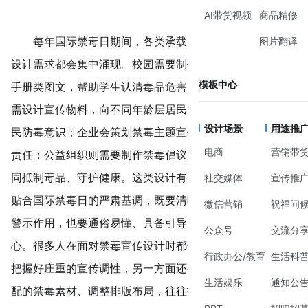
AI带货视频
商品精修
图片翻译
每年国际禁毒日期间，各类承载防毒、拒毒宣传使命的
设计需求都会集中涌现。校园需要制作禁毒科普海报、教育
模板中心
手册类图文，帮助学生认清毒品危害、掌握防毒技巧；社区
需设计宣传物料，向不同年龄层居民普及禁毒知识，提升全
设计场景
用途推
民防毒意识；企业会策划禁毒主题宣传内容，彰显企业社会
电商
营销带
责任；公益组织则需要制作禁毒倡议海报，呼吁社会各界共
同抵制毒品、守护健康。这类设计有一个核心准则——必须
社交媒体
宣传推
贴合国际禁毒日的严肃基调，既要清晰传递禁毒知识、起到
微信营销
祝福问
警示作用，也要通俗易懂、具备引导力，让禁毒理念深入人
公众号
交流分
心。很多人在面对禁毒宣传设计时都会感到棘手，一方面要
行政办公/教育
生活科
把握好庄重的宣传调性，另一方面还要花费大量时间寻找适
生活娱乐
通知公
配的禁毒素材、调整排版布局，往往投入不少精力，最终做