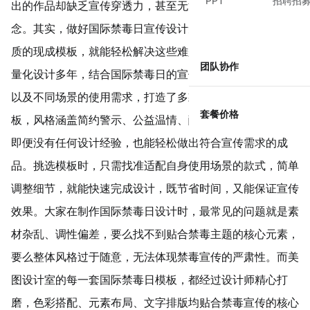
PPT
招聘招
出的作品却缺乏宣传穿透力，甚至无法准确传递禁毒核心理
念。其实，做好
国际禁毒日宣传设计
无需如此繁琐，借助优
质的现成模板，就能轻松解决这些难题。美图设计室专注轻
团队协作
量化设计多年，结合国际禁毒日的宣传痛点、大众认知习惯
以及不同场景的使用需求，打造了多款原创国际禁毒日模
套餐价格
板，风格涵盖简约警示、公益温情、醒目直观等多种类型，
即便没有任何设计经验，也能轻松做出符合宣传需求的成
品。挑选模板时，只需找准适配自身使用场景的款式，简单
调整细节，就能快速完成设计，既节省时间，又能保证宣传
效果。大家在制作国际禁毒日设计时，最常见的问题就是素
材杂乱、调性偏差，要么找不到贴合禁毒主题的核心元素，
要么整体风格过于随意，无法体现禁毒宣传的严肃性。而美
图设计室的每一套国际禁毒日模板，都经过设计师精心打
磨，
色彩搭配
、元素布局、文字排版均贴合禁毒宣传的核心