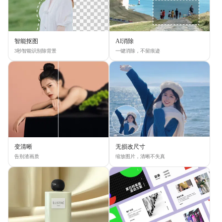
智能抠图
AI消除
3秒智能识别除背景
一键消除，不留痕迹
变清晰
无损改尺寸
告别渣画质
缩放图片，清晰不失真