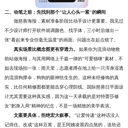
二、动笔之前：先找到那个"让人心头一紧"的瞬间
做慈善海报，素材准备阶段比动手设计更重要。我见过
不少设计师打开软件就调颜色、找字体，三小时后做出一
张"看起来专业但毫无温度"的画面。问题出在起点错了。
真实场景比概念图更有穿透力。
如果你为流浪动物救
助站做海报，与其用网络上千篇一律的"可爱猫咪"素材，不
如去现场拍一张：雨天里，志愿者蹲在地上给一只浑身湿透
的流浪狗撑伞，狗狗的眼神怯生生的。这种未经修饰的真
实，比任何精修图都更能击穿心理防线。国际慈善日平面设
计尤其需要这种真实感，因为这一天承载的是对特蕾莎修
女"躬身入局"精神的纪念，不是一场精致的美学表演。
文案要具体，拒绝宏大叙事。
"让爱传递"这种话没人
记得住。改成"这杯豆浆，是王阿姨凌晨四点熬的，送给还