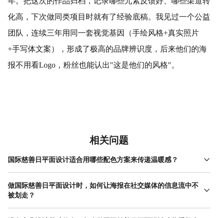
年。把这次的作品归档，记录哪些元素反馈好、哪些渠道转
化高，下次做同类项目时就有了经验底稿。我见过一个公益
团队，连续三年用同一套视觉基因（手绘风格+真实照片
+手写体文案），形成了极高的品牌辨识度，后来他们的海
报不用看Logo，粉丝也能认出"这是他们的风格"。
相关问题
国际慈善日平面设计适合用哪些配色方案来传递温暖感？
暖色调是国际慈善日平面设计的常见选择，但具体配色要看项目类
型。儿童类慈善适合明亮的橙黄搭配米白，给人阳光和希望的感
做国际慈善日平面设计时，如何让海报在社交媒体的信息流中不
觉；助老项目可以用深棕配暖灰，传递沉稳和尊重；环保类慈善近
被划走？
年流行用自然绿搭配手绘木色。关键是避免"大红大绿"的廉价感，
信息过载时代，国际慈善日平面设计要在0.3秒内完成"拦截"。具体
可以参考特蕾莎修女生前常穿的白色纱丽配蓝边——那种朴素但庄