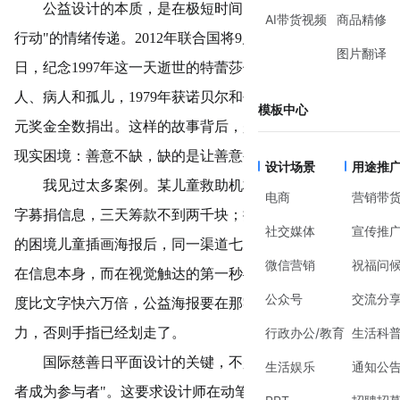
公益设计的本质，是在极短时间内完成"看见—触动—
AI带货视频
商品精修
行动"的情绪传递。2012年联合国将9月5日定为国际慈善
图片翻译
日，纪念1997年这一天逝世的特蕾莎修女。她一生救助穷
人、病人和孤儿，1979年获诺贝尔和平奖，获奖后把19万美
模板中心
元奖金全数捐出。这样的故事背后，是无数公益组织面临的
现实困境：善意不缺，缺的是让善意被看见的方式。
设计场景
用途推
我见过太多案例。某儿童救助机构在社交平台发布纯文
电商
营销带
字募捐信息，三天筹款不到两千块；换了一张由志愿者手绘
社交媒体
宣传推
的困境儿童插画海报后，同一渠道七天筹到四万多。差别不
微信营销
祝福问
在信息本身，而在视觉触达的第一秒——人眼处理图像的速
公众号
交流分
度比文字快六万倍，公益海报要在那零点几秒内抓住注意
力，否则手指已经划走了。
行政办公/教育
生活科
国际慈善日平面设计的关键，不是炫技，而是"让观看
生活娱乐
通知公
者成为参与者"。这要求设计师在动笔前想清楚三个问题：