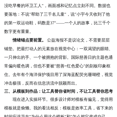
没吃早餐的环卫工人"，画面感和记忆点立刻不同。数据也
要落地：不说"帮助了三千名儿童"，说"小宇今天收到了他
的第一双运动鞋，码数是37"——一个人的故事，比三千个
数字更有重量。
情绪锚点要前置。
公益海报不是议论文，不需要层层
铺垫。把最打动人的元素放在视觉中心：一双渴望的眼睛、
一只伸出的手、一个被拥抱的背影。国际慈善日的主题色通
常偏向暖色调，但也不要被"慈善=红色爱心"的刻板印象框
住。去年有个海洋保护项目用了深海蓝配荧光珊瑚橙，视觉
冲击极强，反而在信息洪流中脱颖而出。
三、从模板到作品：让工具替你省时间，不让工具替你思考
现在进入实操环节。很多设计师对模板有偏见，觉得用
模板就是偷懒。我的看法相反：模板是效率工具，省下来的
时间应该花在"为什么用这个模板"和"怎么把它变成自己