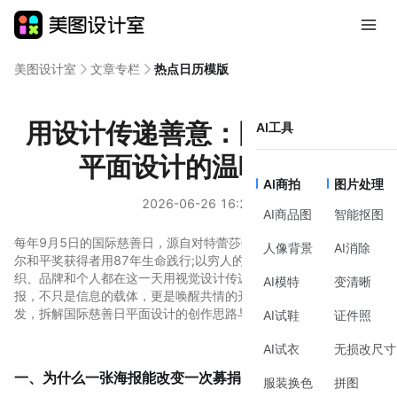
美图设计室
文章专栏
热点日历模版
用设计传递善意：国际慈善日
AI工具
平面设计的温暖密码
AI商拍
图片处理
2026-06-26 16:25
AI商品图
智能抠图
每年9月5日的国际慈善日，源自对特蕾莎修女的纪念——这位诺贝
人像背景
AI消除
尔和平奖获得者用87年生命践行;以穷人的名义活着。如今，公益组
织、品牌和个人都在这一天用视觉设计传递善意。一张好的慈善海
AI模特
变清晰
报，不只是信息的载体，更是唤醒共情的开关。本文从真实案例出
发，拆解国际慈善日平面设计的创作思路与实操路径。
AI试鞋
证件照
AI试衣
无损改尺寸
一、为什么一张海报能改变一次募捐的结果
服装换色
拼图