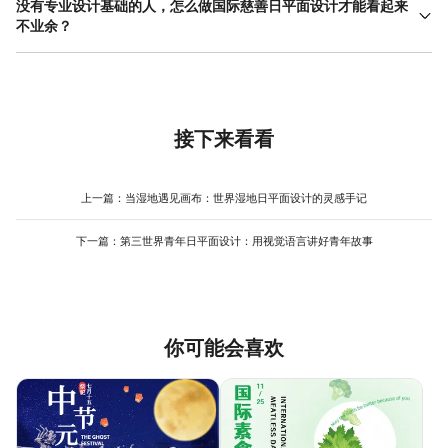
做法有三点：一是用真实人物特写作为视觉焦点，人眼对人脸和眼
没有专业设计基础的人，怎么做国际慈善日平面设计才能看起来
重的配色逻辑，往往比高饱和度的视觉冲击更耐看。实际操作中，
睛的敏感度远高于抽象图形；二是文案前五个字必须制造悬念或冲
不业余？
建议从真实场景照片里提取主色调，让配色天生就带有故事感。
突，比如"他等了七年"比"关爱留守儿童"更能让人停下来；三是控制
设计基础薄弱的人做国际慈善日平面设计，核心策略是"做减法"。
画面信息密度，手机屏幕上超过三个视觉层级就会让人产生阅读压
不要试图在一张海报里塞太多元素：选一个高质量的实拍图作为底
力。另外，发布时间也很关键——9月5日前后三天是慈善内容传播
图，叠加一行大字标题和一个小字说明，留白多一点，反而比堆砌
的高峰期，错峰发布（比如提前一周做预热）反而能获得更多自然
素材更显专业。善用模板工具时，重点把握三个原则：一是不改模
流量。最后，给海报加一个"可分享"的钩子，比如一句适合转发时
板的版式结构，只替换内容和配色；二是字体不超过两种，标题用
接下来看看
复制的话，能显著提升二次传播率。
粗体无衬线字体，正文用常规衬线字体；三是图片必须高清，模糊
的照片会瞬间拉低整体质感。另外，文案是普通人的隐藏优势——
比起设计师，你更懂这个慈善项目的真实细节，把这些细节写出
上一篇：
当湿地遇见画布：世界湿地日平面设计的灵感手记
来，本身就是最好的设计。最后一个小技巧：做完后把手机拿远一
米看，如果还能看清主标题，基本就及格了。
下一篇：
第三世界青年日平面设计：用视觉语言讲好青年故事
你可能会喜欢