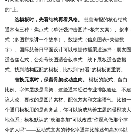
的"上。
选模板时，先看结构再看风格。
慈善海报的核心结构
通常有三种：焦点式（单张强冲击图片+极简文案）、叙事
式（多图拼接讲一个故事）、数据式（信息图表+关键数
字）。国际慈善日平面设计可以根据传播渠道选择：朋友圈
适合焦点式，公众号长图适合叙事式，线下展板适合数据
式。找到结构匹配的模板，比找到"好看"的模板更重要。
替换元素时，保留骨架改动血肉。
模板的版式、留白
比例、字体层级是骨架，这些通常经过专业排版验证，不建
议大改。要改的是图片素材、配色方案和文案语气。比如一
个通用模板用的是商务蓝，你可以换成慈善主题的暖橙或大
地色系；模板默认的"欢迎参加"可以改成"你愿意做那个撑
伞的人吗"——互动式文案的转化率通常比陈述句高30%以