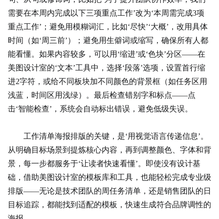
需要在本周内完成以下三项重点工作’改为‘本周需完成3项
重点工作’；避免用模糊词汇，比如‘尽快’‘大概’，改用具体
时间（如‘周三前’）；避免用生僻词或缩写，确保所有人都
能看懂。如果内容较多，可以用‘缩进’或‘色块’分区——在
美图设计室的‘文本’工具中，选择‘段落’选项，设置首行缩
进2字符，或给不同板块加不同颜色的背景框（如任务区用
浅蓝，时间区用浅绿）。最后检查错别字和标点——点
击‘智能检查’，系统会自动标出错误，避免低级失误。
工作清单海报排版
的关键，是‘用视觉语言传递信息’。
从明确目标场景到提炼核心内容，再到调整颜色、字体和背
景，每一步都服务于‘让读者快速看懂’。即使没有设计基
础，借助美图设计室的模板库和工具，也能轻松完成专业级
排版——无论是技术团队的周任务清单，还是销售团队的日
目标追踪，都能找到适配的模板，快速生成符合品牌调性的
海报。