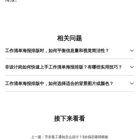
相关问题
工作清单海报排版时，如何平衡信息量和视觉简洁性？
信息量和视觉简洁性的平衡，核心是‘优先级排序’。首先明确海报的
核心目的——是让读者快速记住3项重点任务，还是了解所有任务的
非设计岗如何快速上手工作清单海报排版？有哪些实用技巧？
细节？如果是前者，只保留最关键的信息（任务、时间、责任
非设计岗快速上手的关键，是‘用模板代替从零设计’。在美图设计室
人），删除描述性文字；如果是后者，可以用‘折叠’或‘分页’设计
模板库中搜索‘工作清单海报排版’，能看到大量现成结构——竖版适
工作清单海报排版中，如何选择适合的背景图片或颜色？
（在美图设计室的‘布局’工具中，选择‘多栏’或‘卡片式’模板），把次
合手机查看，横版适合电脑屏幕，带进度条的适合任务跟踪，带图
要信息放在第二页或下方。颜色上，用高对比度组合（如黑+白、蓝
背景的选择要服务于‘信息可读性’。如果海报以文字为主，优先选纯
标区的适合分点说明。选好模板后，直接替换标题和内容，再调整
+黄）突出重点，低饱和度颜色（如浅灰、淡蓝）承载次要信息；字
色背景（如白色、浅灰）或低密度纹理背景（如细条纹、点阵），
颜色和字体：颜色套用品牌色（在‘颜色’工具中输入品牌色值），字
体上，标题用加粗字体，内容用常规字体，字号比例保持2:1。最
避免用复杂图片或高饱和度颜色（如大红色、亮黄色），否则会抢
体用系统自带的安全字体（如思源黑体、阿里普惠体），避免用花
后，用‘预览’功能检查——如果3秒内看不到核心信息，说明需要继
焦点。如果要用图片背景，选‘模糊处理’的模板——在美图设计室
体或手写体。如果需要加图标，在‘元素’库中搜索‘任务’‘时间’等关键
续简化。
的‘图片’工具中，选择‘背景模糊’，模糊度调至50%，既能保留图片
接下来看看
词，选择线条简单的图标，大小控制在文字的1/3。最后用‘智能检
氛围（如办公室场景、团队 合影 ），又不会影响文字阅读。颜色
查’修正错别字和标点，30分钟就能完成专业级排版。
上，根据使用场景选：线上传播用高对比度组合（如黑+白、蓝
+黄），线下张贴用深色文字+浅色背景（如深蓝+浅灰）；品牌色
上一篇：
节后复工通知怎么设计？3步搞定吸睛模板