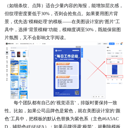
（如细条纹、点阵）适合少量内容的海报，能增加层次感，
但纹理密度要低于30%，否则会抢焦点。如果要用图片背
景，优先选‘模糊处理’的模板——在美图设计室的‘图片’工
具中，选择‘背景模糊’功能，模糊度调至50%，既能保留图
片氛围，又不会影响文字阅读。
每个团队都有自己的‘视觉语言’，排版时要保持一致
性。比如，如果公司品牌色是紫色，就在美图设计室的‘颜
色’工具中，把模板的默认色替换为紫色系（主色#6A5AC
D，辅助色#E6E6FA）；如果品牌强调‘极简’，就删除模板