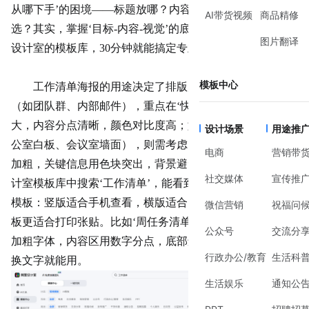
从哪下手’的困境——标题放哪？内容怎么分点？颜色怎么
AI带货视频
商品精修
选？其实，掌握‘目标-内容-视觉’的底层逻辑，再借助美图
图片翻译
设计室的模板库，30分钟就能搞定专业级排版。
模板中心
工作清单海报的用途决定了排版风格。如果是线上传播
（如团队群、内部邮件），重点在‘快速阅读’——标题要
大，内容分点清晰，颜色对比度高；如果是线下张贴（如办
设计场景
用途推
公室白板、会议室墙面），则需考虑‘远距离识别’——字体
电商
营销带
加粗，关键信息用色块突出，背景避免复杂
图案
。在美图设
社交媒体
宣传推
计室模板库中搜索‘工作清单’，能看到大量针对不同场景的
模板：竖版适合手机查看，横版适合电脑屏幕，带边框的模
微信营销
祝福问
板更适合打印张贴。比如‘周
任务清单
’模板，标题区预留了
公众号
交流分
加粗字体，内容区用数字分点，底部还加了进度条，直接替
行政办公/教育
生活科
换文字就能用。
生活娱乐
通知公