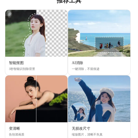
推荐工具
智能抠图
AI消除
3秒智能识别除背景
一键消除，不留痕迹
变清晰
无损改尺寸
告别渣画质
缩放图片，清晰不失真