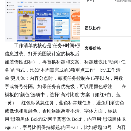
PPT
招聘招
团队协作
工作清单的核心是‘任务+时间+责任人’，排版时要避免
套餐价格
信息过载。打开美图设计室的模板后，先删除无关元素（比
如装饰性图标），再替换标题和文案。标题建议用‘动词+任
务’的句式，比如‘本周需完成的3项重点工作’，比‘工作清
单’更具体；内容分点时，每项任务控制在15字以内，用数
字或符号分隔。如果任务有优先级，可以用颜色标注——在
模板的‘颜色’选项中，选择‘高对比度’方案（如红+白、蓝
+黄），红色标紧急任务，蓝色标常规任务，避免用渐变色
或低饱和度颜色，否则远距离看不清。字体方面，标题
用‘思源黑体 Bold’或‘阿里普惠体 Bold’，内容用‘思源黑体 R
egular’，字号比例保持标题:内容=2:1，比如标题40号，内容