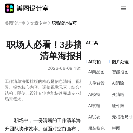
美图设计室
文章专栏
职场设计技巧
职场人必看！3步搞定高效工作
AI工具
清单海报排版
AI商拍
图片处理
2026-06-09 18:50
AI商品图
智能抠图
工作清单海报排版的核心是信息清晰、视觉舒适。通过明确目标场
人像背景
AI消除
景、提炼核心内容、调整视觉元素，结合美图设计室模板库的现成
结构，即使非设计专业也能快速完成专业级排版，适配线上线下多
AI模特
变清晰
场景需求。
AI试鞋
证件照
AI试衣
无损改尺寸
职场中，一份清晰的工作清单海报能快速传递信息，提
服装换色
拼图
升团队协作效率。但面对空白画布，很多人会陷入‘不知道