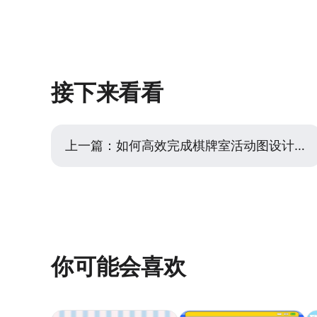
则：主色占60%（背景或大面积色块）
利益点（如‘免费领取’‘限时折扣’），
动按钮或装饰元素），能快速形成协调
间、规则），减少用户疑虑。视觉引导
辅助色的明度或饱和度丰富层次，避免
或使用对比色实现，位置建议放在海报底
可在按钮旁添加箭头或手指图标，强化‘
转化模板’已预设了行动按钮的最佳位置
接下来看看
的转化流失。实际测试中，建议同时制作
持续优化设计细节。
上一篇：
如何高效完成棋牌室活动图设计？从思路到落地的实用指南
你可能会喜欢