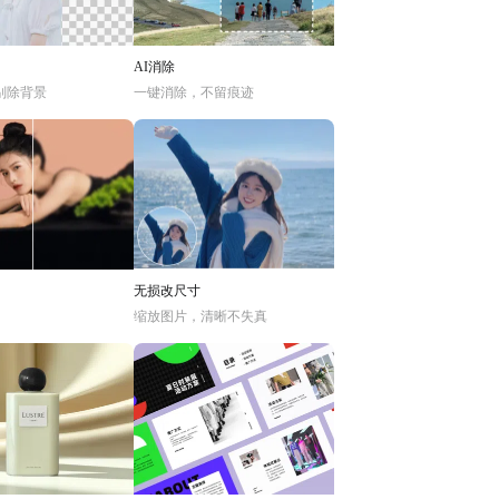
AI消除
别除背景
一键消除，不留痕迹
无损改尺寸
缩放图片，清晰不失真