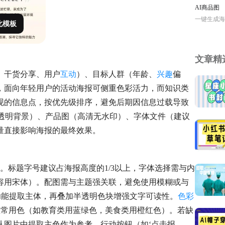
AI商品图
一键生成海
此模板
文章精
、干货分享、用户
互动
）、目标人群（年龄、
兴趣
偏
，面向年轻用户的活动海报可侧重色彩活力，而知识类
现的信息点，按优先级排序，避免后期因信息过载导致
需透明背景）、产品图（高清无水印）、字体文件（建议
量直接影响海报的最终效果。
。标题字号建议占海报高度的1/3以上，字体选择需与内
容用宋体）。配图需与主题强关联，避免使用模糊或与
功能提取主体，再叠加半透明色块增强文字可读性。
色彩
业常用色（如教育类用蓝绿色，美食类用橙红色）。若缺
从图片中提取主色作为参考。行动按钮（如‘点击报