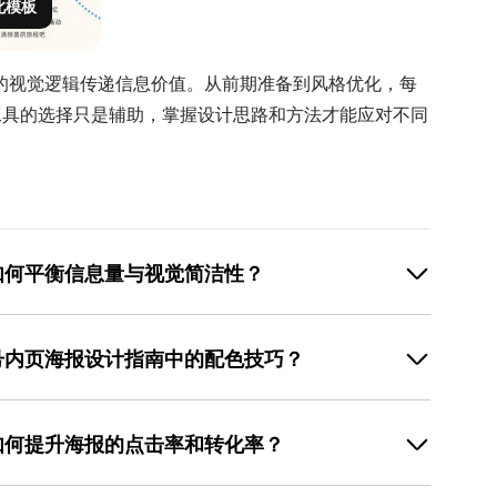
此模板
的视觉逻辑传递信息价值。从前期准备到风格优化，每
工具的选择只是辅助，掌握设计思路和方法才能应对不同
。
如何平衡信息量与视觉简洁性？
’入手。首先明确海报的核心目标（如引导点击、传递活动
删除次要内容（如冗长的活动背景）。文字部分通过字
号内页海报设计指南中的配色技巧？
比色，正文用小字号+浅色，行动按钮用加粗+高亮色。
使用装饰性过强的元素。若信息确实较多，可通过分栏或
手。配色初期建议参考成熟案例，例如教育类海报常用蓝绿
图，右侧用浅色背景框展示活动时间，既保证信息完整，
红色系（刺激食欲），生活类海报常用低饱和 莫兰迪色
直接选择‘多信息模板’，其预设的分区布局能快速引导信
如何提升海报的点击率和转化率？
用美图设计室的‘智能配色’功能，上传图片后自动生成配
避免手动搭配的试错成本。此外，遵循‘60-30-10’原
视觉引导’两方面优化。用户动机方面，主标题需直接点明