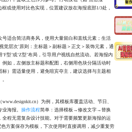
边框或使用对比色实现，位置建议放在海报底部1/3处，
众号适合简洁商务风，使用大量留白和直线元素；生活
视觉层次’原则：主标题＞副标题＞正文＞装饰元素，通
F型’或‘Z型’布局，引导用户视线自然流动。若海报内
。例如，左侧放主标题和配图，右侧用色块分隔活动时
图标）需适量使用，避免喧宾夺主，建议选择与主题相
）。
.designkit.cn）为例，其模板库覆盖活动、节日、
专业海报。
操作流程
简单：选择模板→修改文字→替换
，全程无需复杂设计技能。对于需要频繁更新海报的运
、配色方案保存为模板，下次使用时直接调用，减少重复劳