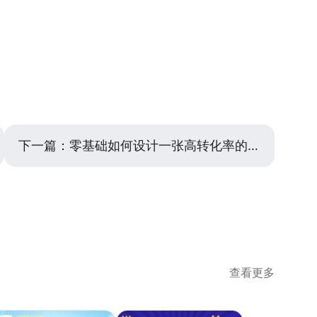
，辅助色占30%（标题或重要元素），点缀色占10%（行
避免模糊表述（如‘精彩活动’）；正文补充具体信息（如时
的视觉效果。实际操作中，建议先确定主色，再通过调整
方面，行动按钮需突出显示，可通过加大字号、添加边框
颜色过多导致杂乱。
部1/3处（用户视线停留热点区）。若海报用于导流，
点击’暗示。此外，使用美图设计室时，其模板库中的‘高
和样式，用户只需替换文字即可，减少因布局不合理导致
2-3个版本的海报，通过公众号后台数据对比点击率，
下一篇：
零基础如何设计一张高转化率的旺铺招商图？
查看更多