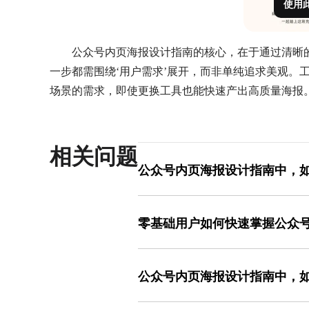
使用
公众号内页海报设计指南的核心，在于通过清晰
一步都需围绕‘用户需求’展开，而非单纯追求美观。
场景的需求，即使更换工具也能快速产出高质量海报
相关问题
公众号内页海报设计指南中，
信息量与视觉简洁性的平衡需从‘优先级
规则），只保留与目标强相关的信息，
零基础用户如何快速掌握公众
号、颜色区分层次，主标题用大字号+对
配图选择与主题直接相关的图片，避免
零基础用户可从‘模仿’和‘工具辅助’入
色块划分区域，例如左侧放主标题和配
色系（传递专业感），美食类海报常用橙
又避免视觉混乱。使用美图设计室时，可
公众号内页海报设计指南中，
（营造高级感）。若缺乏配色经验，可使
息分类，减少反复调整的时间。
套色卡，或直接选择模板库中的配色方案，
提升点击率和转化率需从‘用户动机’和‘