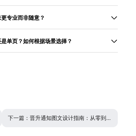
分核心信息：转正事实（如“XX同事自XX年XX月加入，
“衷心祝贺！期待未来共同成长”）、辅助信息（如日期、署
来更专业而非随意？
检查清单：先写标题，再按“事实-祝贺-辅助”顺序填充内
位、转正时间等关键信息。若使用设计工具（如美图设计
过多装饰元素，聚焦核心信息。配色上，职场场景推荐使
模板通常已标注信息占位符，用户只需按提示替换，可大幅降低遗漏
色占比不超过30%；字体选择无衬线字体（如思源黑体）
还是单页？如何根据场景选择？
上，通过色块、线条或留白划分信息层级，例如用浅灰底
缺乏设计经验，可直接使用设计工具（如美图设计室
内部邮件或社交平台转发，单页设计（如A4或正方形）
类模板，其配色、字体和布局已由专业设计师优化，用户只需替换文
若需展示更多内容（如转正评估亮点、未来计划），长图
，减少反复修改的时间。
晰呈现信息，适合团队群发或公告栏张贴。制作长图时，
使用设计工具（如美图设计室www.designkit.cn）
页”分类，其模板已根据场景优化布局，用户只需替换内容即
提升制作效率。
下一篇：
晋升通知图文设计指南：从零到专业的高效方法