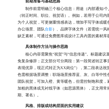
前期准备与基础思路
制作前需明确三个核心信息：用途（内部通知/个
（转正时间、职位、祝贺语）。例如，若用于公司内部
为个人祝贺，可更侧重情感表达，增加手写字体或暖
办公场景、团队
合影
）、品牌字体文件（若需统一风
缺乏素材，可通过免费图库或设计工具内置的素材库
具体制作方法与操作思路
核心内容需聚焦“祝贺”与“信息传递”。标题建议
免复杂修辞；正文部分可分两段：第一段简述转正事实
表现优异，现正式转正为XX岗位”），第二段表达祝
色需根据场景调整：职场场景推荐蓝、灰、白等中性
团队祝贺，可加入橙、黄等暖色，但需控制饱和度，
加粗的黑体或无衬线字体（如思源黑体），正文用常
期、署名）。
风格、排版或结构层面的实用建议