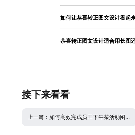
一份完整的恭喜转正图文设计需包含三部
现正式转正为XX岗位”）、祝贺语（如
如何让恭喜转正图文设计看起
名或公司logo）。为避免遗漏，可制作
容，最后检查是否包含接收者姓名、职
专业感的核心在于“克制的设计”：避免
室www.designkit.cn），其
用品牌色+中性色（如蓝+白），控制主
风险，尤其适合新手。
恭喜转正图文设计适合用长图
或常规宋体，避免花体或艺术字；排版
纹突出标题，用细线分隔正文段落。若
选择长图或单页取决于使用场景：若用于
www.designkit.cn）的职场
更简洁，接收者能快速获取关键信息；
字和图片，即可快速生成专业感的设计
（如竖版手机尺寸）可通过分段排版清
需注意段落间距和视觉引导，避免信息过密。
时，可直接在模板库筛选“长图”或“单
可，无需自行调整尺寸或排版，可显著
接下来看看
上一篇：
如何高效完成员工下午茶活动图文设计？零基础指南