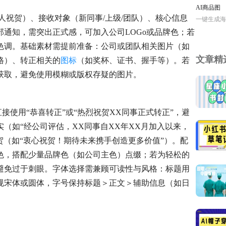
AI商品图
人祝贺）、接收对象（新同事/上级/团队）、核心信息
一键生成海
通知，需突出正式感，可加入公司LOGo或品牌色；若
色调。基础素材需提前准备：公司或团队相关图片（如
文章精
格）、转正相关的
图标
（如奖杯、证书、握手等）。若
获取，避免使用模糊或版权存疑的图片。
直接使用“恭喜转正”或“热烈祝贺XX同事正式转正”，避
（如“经公司评估，XX同事自XX年XX月加入以来，
贺（如“衷心祝贺！期待未来携手创造更多价值”）。配
色，搭配少量品牌色（如公司主色）点缀；若为轻松的
避免过于刺眼。字体选择需兼顾可读性与风格：标题用
规宋体或圆体，字号保持标题＞正文＞辅助信息（如日