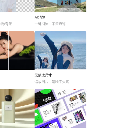
AI消除
别除背景
一键消除，不留痕迹
无损改尺寸
缩放图片，清晰不失真