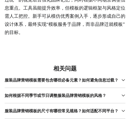
息重点。工具虽能提升效率，但模板的逻辑框架与风格定位
需人工把控。新手可从模仿优秀案例入手，逐步形成自己的
设计体系，最终实现“模板服务于品牌，而非品牌迁就模板”
的目标。
相关问题
服装品牌营销模板需要包含哪些必备元素？如何避免信息过载？
服装品牌营销模板的必备元素包括品牌LOGO、核心信息（如产品
名称、活动主题）、视觉焦点（如模特图或产品特写）与行动引导
如何根据不同季节或节日调整服装品牌营销模板的风格？
（如购买链接、二维码）。避免信息过载的关键是“减法原则”：只保
季节或节日调整需围绕“ 氛围感 ”展开。春季可选用清新色调（如浅
留与目标直接相关的信息，删除冗余描述。例如，促销海报只需突
绿、粉蓝）与花卉元素；冬季则适合深色系（如藏蓝、酒红）与毛
服装品牌营销模板的尺寸有哪些常见规格？如何适配不同平台？
出折扣力度与截止时间，活动规则可放在二级页面。使用美图设计
绒、雪花等质感图案。节日模板需结合文化符号，如春节用红色与
室时，其模板已预设信息层级，用户只需替换内容即可自动保持平
常见规格包括：社交媒体配图（1080x1080px正方形、
灯笼，圣诞节用绿色与雪花。调整时建议保持品牌主色调与字体的
衡，减少反复调整的麻烦。
1080x1350px竖版）、 电商海报 （750x1000px竖版、
统一性，仅更换辅助元素与背景。美图设计室的素材库按季节与节