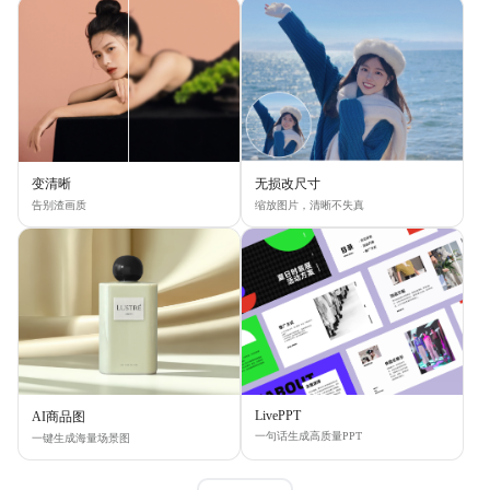
变清晰
无损改尺寸
告别渣画质
缩放图片，清晰不失真
LivePPT
AI商品图
一句话生成高质量PPT
一键生成海量场景图