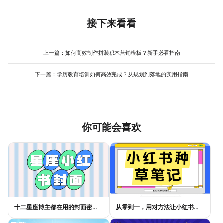
1200x628px横版）、线下物料（A4/A3尺寸）。适配不同平台需
日分类，用户可快速找到对应元素，其智能配色功能还能根据主图
注意两点：一是尺寸自动调整，如美图设计室支持一键切换规格，
自动生成协调的配色方案，提升制作效率。
元素位置与比例自动优化；二是内容侧重差异，如社交媒体需突出
接下来看看
互动性（如添加话题标签），电商海报需强化购买引导（如显示价
格与库存）。制作时可先确定主平台模板，再通过工具生成其他版
本，减少重复劳动。
上一篇：
如何高效制作拼装积木营销模板？新手必看指南
下一篇：
学历教育培训如何高效完成？从规划到落地的实用指南
你可能会喜欢
十二星座博主都在用的封面密码，星座小红书封面标题这样写才吸睛
从零到一，用对方法让小红书种草笔记的流量自己找上门