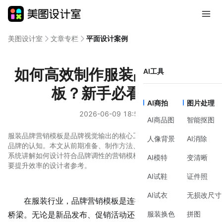
美图设计室
文章专栏
平面设计案例
如何高效制作服装品牌营销模
AI工具
板？新手必看指南
AI商拍
图片处理
2026-06-09 18:59
AI商品图
智能抠图
服装品牌营销模板是品牌视觉输出的核心工具，直接影响消费者对
人像背景
AI消除
品牌的认知。本文从前期准备、制作方法、风格建议到工具辅助，
系统讲解如何设计符合品牌调性的营销模板，适合零基础用户或需
AI模特
变清晰
要提升效率的设计者参考。
AI试鞋
证件照
AI试衣
无损改尺寸
在服装行业，品牌营销模板是连接产品与
消费者
的视觉
服装换色
拼图
桥梁。无论是新品发布、促销活动还是日常推广，统一的模