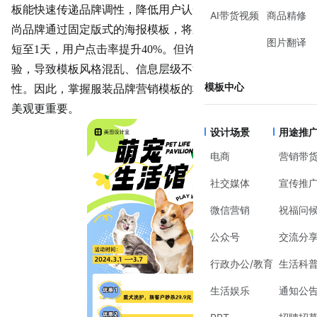
板能快速传递品牌调性，降低用户认知成本。例如，某快时
AI带货视频
商品精修
尚品牌通过固定版式的海报模板，将新品上市周期从3天缩
图片翻译
短至1天，用户点击率提升40%。但许多新手常因缺乏经
验，导致模板风格混乱、信息层级不清，反而削弱品牌专业
模板中心
性。因此，掌握
服装品牌营销
模板的核心逻辑，比单纯追求
美观更重要。
设计场景
用途推
电商
营销带
社交媒体
宣传推
微信营销
祝福问
公众号
交流分
行政办公/教育
生活科
生活娱乐
通知公