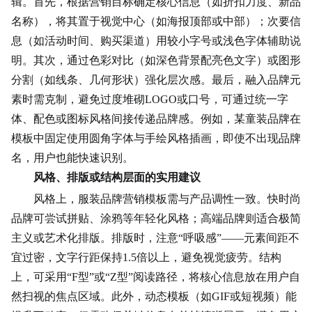
辑。首先，根据营销目标确定核心信息（如折扣力度、新品
名称），将其置于视觉中心（如海报顶部或中部）；次要信
息（如活动时间、购买渠道）用较小字号或浅色字体辅助说
明。其次，通过色彩对比（如深色背景配亮色文字）或图形
分割（如线条、几何形状）强化层次感。最后，融入品牌元
素时需克制，避免过度堆砌LOGO或口号，可通过统一字
体、配色或图标风格间接传递品牌感。例如，某童装品牌在
模板中固定使用圆角字体与手绘风格插画，即使不出现品牌
名，用户也能快速识别。
风格、排版或结构层面的实用建议
风格上，服装品牌营销模板需与产品调性一致。快时尚
品牌可尝试拼贴、涂鸦等年轻化风格；高端品牌则适合极简
主义或艺术化排版。排版时，注意“呼吸感”——元素间距不
宜过密，文字行距保持1.5倍以上，避免视觉疲劳。结构
上，可采用“F型”或“Z型”阅读路径，将核心信息放在用户自
然扫视的焦点区域。此外，动态模板（如GIF或短视频）能