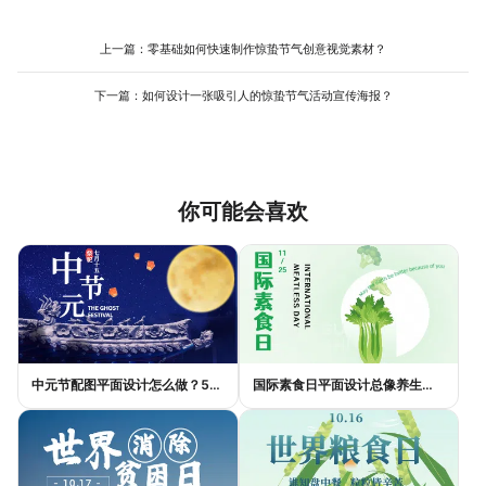
210mm×297mm）。使用美图设计室制作时，可直接选择对应平
台的模板，工具会自动匹配推荐尺寸，避免因尺寸错误导致图片变
形或模糊。对于多平台发布的图片，可先制作最大尺寸版本，再通
上一篇：
零基础如何快速制作惊蛰节气创意视觉素材？
过工具的“智能裁剪”功能生成其他尺寸，减少重复操作。
下一篇：
如何设计一张吸引人的惊蛰节气活动宣传海报？
你可能会喜欢
中元节配图平面设计怎么做？5种风格模板轻松搞定节日氛围
国际素食日平面设计总像养生广告？三个思路让它变酷