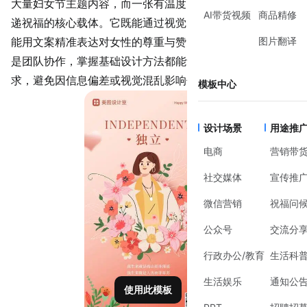
大量妇女节主题内容，而一张有温度的
妇女节图片
往往是传
AI带货视频
商品精修
递祝福的核心载体。它既能通过视觉元素强化节日氛围，也
图片翻译
能用文案精准表达对女性的尊重与赞美。无论是个人分享还
是团队协作，掌握基础设计方法都能让图片更贴合场景需
求，避免因信息偏差或视觉混乱影响传播效果。
模板中心
设计场景
用途推
电商
营销带
社交媒体
宣传推
微信营销
祝福问
公众号
交流分
行政办公/教育
生活科
生活娱乐
通知公
使用此模板