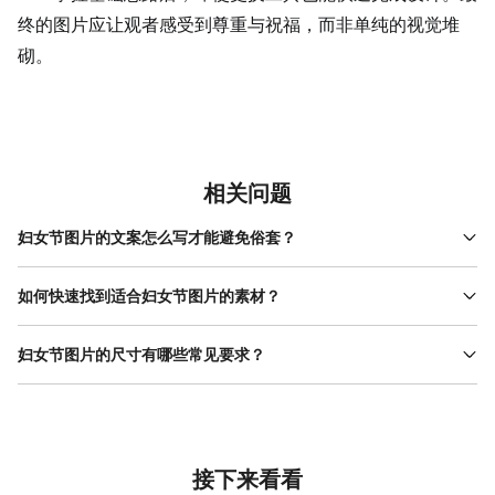
终的图片应让观者感受到尊重与祝福，而非单纯的视觉堆
砌。
相关问题
妇女节图片的文案怎么写才能避免俗套？
避免使用“节日快乐”“三八妇女节”等常见表述，可结合场景与受众特
点调整。例如面向职场女性的图片，可用“你的专业，是最好的勋
如何快速找到适合妇女节图片的素材？
章”；面向学生群体的图片，可用“你认真学习的样子，比春天更
可通过专业设计工具的素材库筛选，如美图设计室提供“妇女节”专题
美”。核心是突出女性的独特价值，而非单纯祝福。若缺乏灵感，可
分类，包含插画、图标、背景图等类型，支持按颜色、风格或关键
妇女节图片的尺寸有哪些常见要求？
参考美图设计室的文案库，其模板中的文案均经过专业设计，覆盖
词搜索。例如搜索“女性剪影”可找到简约线条或扁平插画风格的素
不同场景与受众，可直接替换使用，减少反复修改的时间。
尺寸需根据发布平台调整。社交媒体封面（如微信公众号首图）常
材，搜索“粉色背景”可快速定位符合节日氛围的底图。此外，工具内
用900px×383px（16:9），朋友圈海报常用
的素材均已处理过版权问题，可直接使用，避免因素材侵权导致图
1080px×1920px（9:16），企业官网横幅常用
片无法发布。对于新手，建议优先选择与模板风格匹配的素材，降
1200px×400px。若需打印为线下物料（如海报），需设置为
低搭配难度。
300dpi分辨率，尺寸根据实际需求调整（如A4纸为
接下来看看