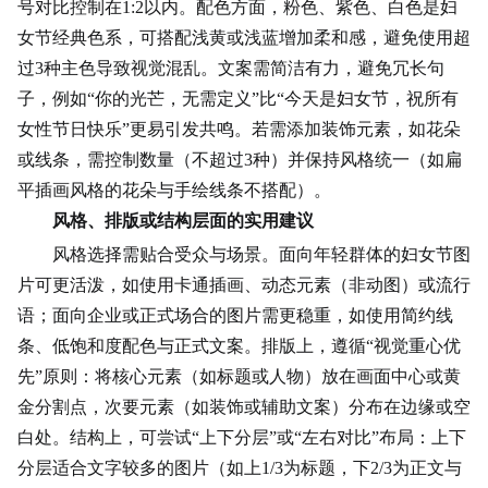
号对比控制在1:2以内。配色方面，粉色、紫色、白色是妇
女节经典色系，可搭配浅黄或浅蓝增加柔和感，避免使用超
过3种主色导致视觉混乱。文案需简洁有力，避免冗长句
子，例如“你的
光芒
，无需定义”比“今天是妇女节，祝所有
女性节日快乐”更易引发共鸣。若需添加装饰元素，如花朵
或线条，需控制数量（不超过3种）并保持风格统一（如扁
平插画风格的花朵与手绘线条不搭配）。
风格、排版或结构层面的实用建议
风格选择需贴合受众与场景。面向年轻群体的妇女节图
片可更活泼，如使用卡通插画、动态元素（非动图）或流行
语；面向企业或正式场合的图片需更稳重，如使用简约线
条、低饱和度配色与正式文案。排版上，遵循“视觉重心优
先”原则：将核心元素（如标题或人物）放在画面中心或黄
金分割点，次要元素（如装饰或辅助文案）分布在边缘或空
白处。结构上，可尝试“上下分层”或“左右对比”布局：上下
分层适合文字较多的图片（如上1/3为标题，下2/3为正文与