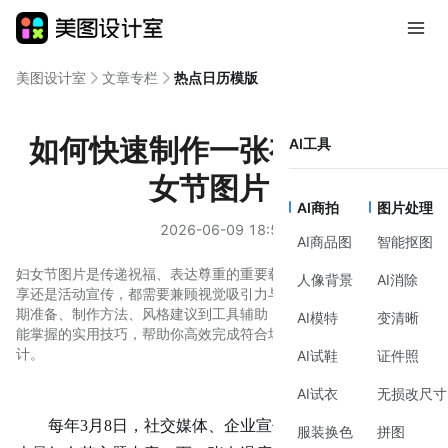
美图设计室
文章专栏
热点日历模版
如何快速制作一张有温度的妇
AI工具
女节图片？
AI商拍
图片处理
2026-06-09 18:57
AI商品图
智能抠图
妇女节图片是传递祝福、表达尊重的重要载体，无论是社交媒体分
人像背景
AI消除
享还是活动宣传，都需要兼顾视觉吸引力与内容准确性。本文从前
期准备、制作方法、风格建议到工具辅助，系统梳理零基础用户也
AI模特
变清晰
能掌握的实用技巧，帮助你高效完成符合场景需求的妇女节图片设
计。
AI试鞋
证件照
AI试衣
无损改尺寸
每年
3月
8日，社交媒体、企业宣传、线下活动都会涌现
服装换色
拼图