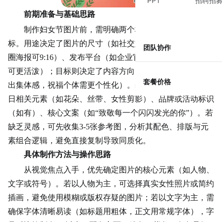
PPT
招聘招
前期准备与基础思路
制作妇女节图片前，需明确两个核心问题：用途与目
标。用途决定了图片的尺寸（如社交媒体封面需16:9，朋友
团队协作
圈海报可9:16）、发布平台（如企业官网需更正式，朋友圈
可更活泼）；目标则决定了内容方向（如致敬女性群体需突
套餐价格
出集体感，祝福个体需更个性化）。基础素材准备包括：节
日相关元素（如花朵、
丝带
、女性剪影）、品牌或活动标识
（如有）、核心文案（如“致敬每一个闪闪发光的你”）。若
缺乏灵感，可先收集3-5张参考图，分析其配色、排版与元
素组合逻辑，避免直接复制导致同质化。
具体制作方法与操作思路
从视觉焦点入手，优先确定图片的核心元素（如人物、
文字或符号）。若以人物为主，可选择真实女性照片或简约
插画，避免使用模糊或版权存疑的图片；若以文字为主，需
确保字体清晰易读（如标题用粗体，正文用常规字体），字