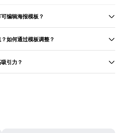
节可编辑海报模板？
，这类模板布局清晰，适合展示公司名称和祝福语。在美
标签，找到带有线条、淡色背景的模板，替换文案后调整配色
息？如何通过模板调整？
地点等信息。选择竖版模板后，替换文案为活动详情，保
，通过背景库更换为社区实景照片，调整配色为明亮色
高吸引力？
换文案为简洁标语，使用对比色组合（如粉蓝搭配），通
LOGO或话题标签，微调元素位置，确保在小屏幕上显