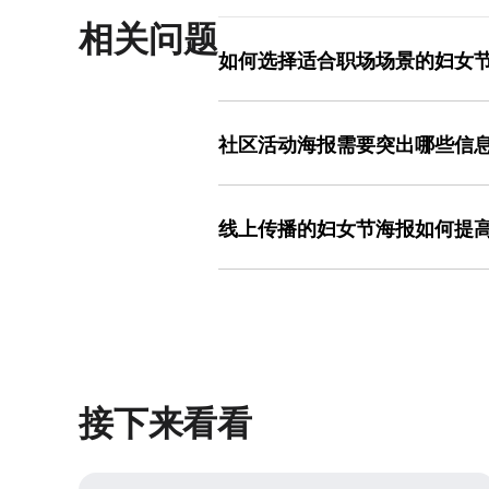
相关问题
如何选择适合职场场景的妇女
职场场景建议选择简约风格的横版模板
图设计室中，可筛选“职场”或“简约”
社区活动海报需要突出哪些信
与公司品牌色协调即可。
社区活动海报需突出活动主题、时间、
留模板中的节日元素（如花朵、丝带）
线上传播的妇女节海报如何提
系，确保信息清晰可见。
线上传播建议选择设计感强的模板，替
过模板配色方案功能一键应用。加入品牌
示效果良好，提升线上曝光度。
接下来看看