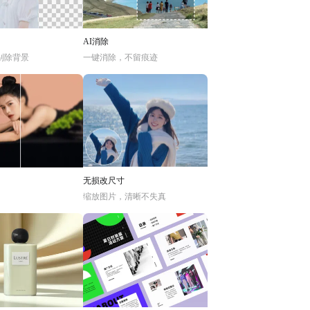
AI消除
别除背景
一键消除，不留痕迹
无损改尺寸
缩放图片，清晰不失真